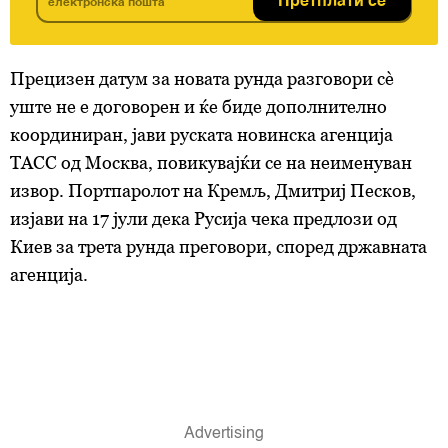
Претплати се
Прецизен датум за новата рунда разговори сè
уште не е договорен и ќе биде дополнително
координиран, јави руската новинска агенција
ТАСС од Москва, повикувајќи се на неименуван
извор. Портпаролот на Кремљ, Дмитриј Песков,
изјави на 17 јули дека Русија чека предлози од
Киев за трета рунда преговори, според државната
агенција.