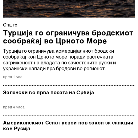
Општо
Турција го ограничува бродскиот
сообраќај во Црното Море
Турција го ограничува комерцијалниот бродски
сообраќај кон Црното море поради растечката
загриженост на владата по зачестените руски и
украински напади врз бродови во регионот.
пред 1 час
Зеленски во прва посета на Србија
пред 4 часа
Американскиот Сенат усвои нов закон за санкции
кон Русија