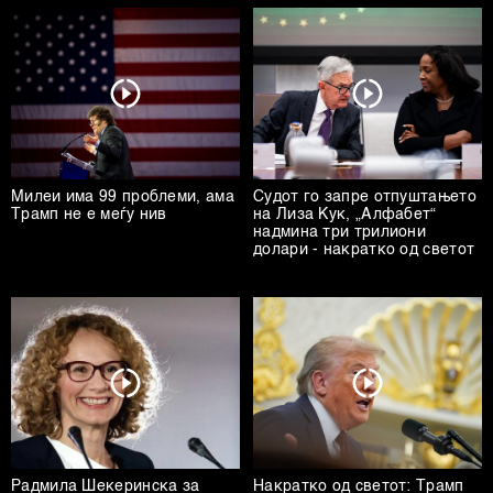
Милеи има 99 проблеми, ама
Судот го запре отпуштањето
Трамп не е меѓу нив
на Лиза Кук, „Алфабет“
надмина три трилиони
долари - накратко од светот
Радмила Шекеринска за
Накратко од светот: Трамп