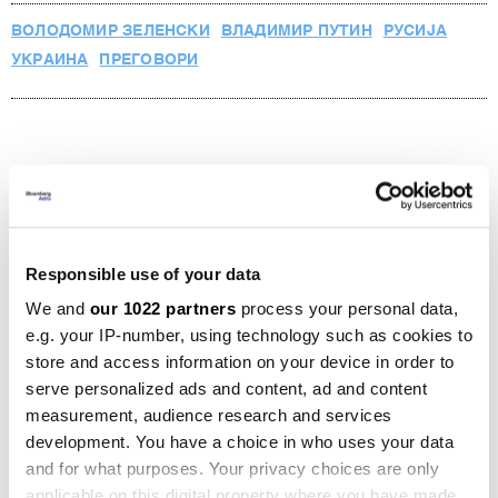
ВОЛОДОМИР ЗЕЛЕНСКИ
ВЛАДИМИР ПУТИН
РУСИЈА
УКРАИНА
ПРЕГОВОРИ
Зеленски: Војната во Иран го остава
Киев во неизвесност
30.04.2026
Responsible use of your data
We and
our 1022 partners
process your personal data,
ЕУ ќе санкционира над 1.600
e.g. your IP-number, using technology such as cookies to
компании кои ја поддржуваат
воената индустрија на Русија
store and access information on your device in order to
28.07.2026
serve personalized ads and content, ad and content
measurement, audience research and services
Трамп ќе дозволи Украина да
development. You have a choice in who uses your data
произведува ракети „Патриот“
and for what purposes. Your privacy choices are only
08.07.2026
applicable on this digital property where you have made