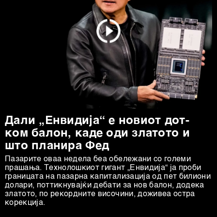
колачиња
. Колачињата во кој било момент можете
повторно да ги ажурирате со клик на „Прикажи ги
деталите“. Согласноста можете во кој било момент да
ја повлечете без негативни последици.
Дали „Енвидија“ е новиот дот-
ком балон, каде оди златото и
што планира Фед
Пазарите оваа недела беа обележани со големи
прашања. Технолошкиот гигант „Енвидија“ ја проби
границата на пазарна капитализација од пет билиони
долари, поттикнувајќи дебати за нов балон, додека
златото, по рекордните височини, доживеа остра
корекција.