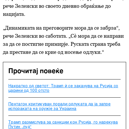
рече Зеленски во своето дневно обраќање до
нацијата.
„Динамиката на преговорите мора да се забрза“,
рече Зеленски во саботата. „Сè мора да се направи
за да се постигне примирје. Руската страна треба
да престане да се крие од носење одлуки.“
Прочитај повеќе
Накратко од светот: Трамп ѝ се заканува на Русија со
царини од 100 отсто
Пентагон критикуван поради одлуката да ја запре
испораката на оружје за Украина
Трамп размислува за санкции кон Русија, го нарекува
Путин „луд“