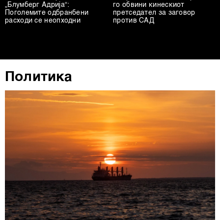
„Блумберг Адрија“:
го обвини кинескиот
Поголемите одбранбени
претседател за заговор
расходи се неопходни
против САД
Политика