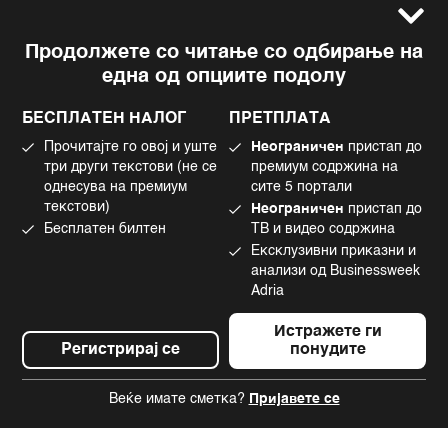
Услови за користење
Следете не
Продолжете со читање со одбирање на
Импресум
Facebook
една од опциите подолу
Политика на приватност
Instagram
Политика за колачиња
Twitter
БЕСПЛАТЕН НАЛОГ
ПРЕТПЛАТА
Маркетинг
Linkedin
Прочитајте го овој и уште
Неограничен
пристап до
Употреба на вештачка интелигенција
Tiktok
три други текстови (не се
премиум содржина на
однесува на премиум
сите 5 портали
текстови)
Неограничен
пристап до
Бесплатен билтен
ТВ и видео содржина
©2022 - 2026 Bloomberg L.P. All Rights Reserved. BLOOMBERG and the
Ексклузивни приказни и
BLOOMBERG logo are registered trademarks and service marks of
Bloomberg Finance L.P. or its subsidiaries, displayed with permission
анализи од Businessweek
Bloomberg Adria is a Mtel Swiss SA Property
Adria
News CMS by Cubes
Истражете ги
Регистрирај се
понудите
Веќе имате сметка?
Пријавете се