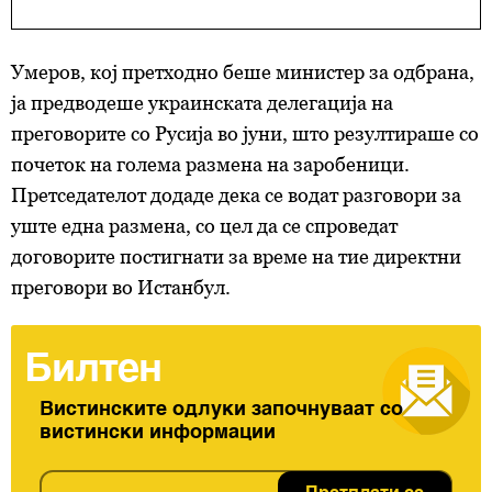
Умеров, кој претходно беше министер за одбрана,
ја предводеше украинската делегација на
преговорите со Русија во јуни, што резултираше со
почеток на голема размена на заробеници.
Претседателот додаде дека се водат разговори за
уште една размена, со цел да се спроведат
договорите постигнати за време на тие директни
преговори во Истанбул.
Билтен
Вистинските одлуки започнуваат со
вистински информации