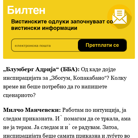
Билтен
Вистинските одлуки започнуваат со
вистински информации
Претплати се
„Блумберг Адрија“ (ББА):
Од каде дојде
инспирацијата за „Збогум, Копакабано“? Колку
време ви беше потребно да го напишете
сценариото?
Милчо Манчевски:
Работам по интуиција, ја
следам приказната. Ѝ помагам да се тркала, ама
не ја терам. Ја следам и ѝ се радувам. Затоа,
инспирацијата беше самата приказна и луѓето во