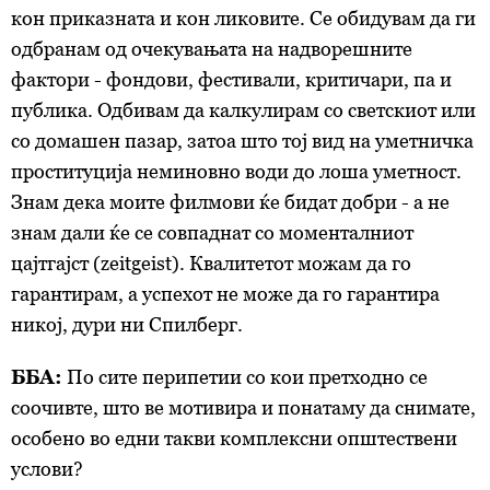
кон приказната и кон ликовите. Се обидувам да ги
одбранам од очекувањата на надворешните
фактори - фондови, фестивали, критичари, па и
публика. Одбивам да калкулирам со светскиот или
со домашен пазар, затоа што тој вид на уметничка
проституција неминовно води до лоша уметност.
Знам дека моите филмови ќе бидат добри - а не
знам дали ќе се совпаднат со моменталниот
цајтгајст (zeitgeist). Квалитетот можам да го
гарантирам, а успехот не може да го гарантира
никој, дури ни Спилберг.
ББА:
По сите перипетии со кои претходно се
соочивте, што ве мотивира и понатаму да снимате,
особено во едни такви комплексни општествени
услови?