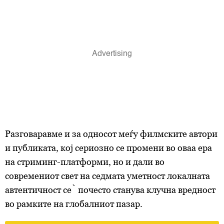
Разговаравме и за односот меѓу филмските автори
и публиката, кој сериозно се промени во оваа ера
на стриминг-платформи, но и дали во
современиот свет на седмата уметност локалната
автентичност сѐ почесто станува клучна вредност
во рамките на глобалниот пазар.