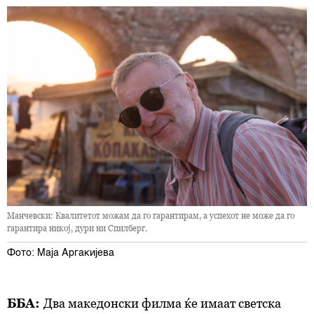
Манчевски: Квалитетот можам да го гарантирам, а успехот не може да го
гарантира никој, дури ни Спилберг.
Фото: Маја Аргакијева
ББА:
Два македонски филма ќе имаат светска