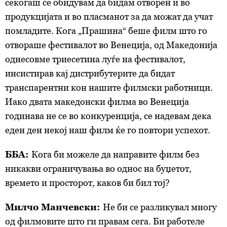
секогаш се обидувам да бидам отворен и во
продукцијата и во пласманот за да можат да учат
помладите. Кога „Прашина“ беше филм што го
отвораше фестивалот во Венеција, од Македонија
однесовме триесетина луѓе на фестивалот,
инсистирав кај дистрибутерите да бидат
транспарентни кон нашите филмски работници.
Иако двата македонски филма во Венеција
годинава не се во конкуренција, се надевам дека
еден ден некој наш филм ќе го повтори успехот.
ББА:
Кога би можеле да направите филм без
никакви ограничувања во однос на буџетот,
времето и просторот, каков би бил тој?
Милчо Манчевски:
Не би се разликувал многу
од филмовите што ги правам
сега
. Би работеле