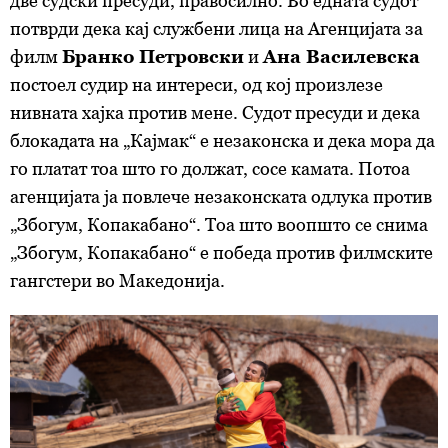
две судски пресуди, правосилно. Во едната судот
потврди дека кај службени лица на Агенцијата за
филм
Бранко Петровски
и
Ана Василевска
постоел судир на интереси, од кој произлезе
нивната хајка против мене. Судот пресуди и дека
блокадата на „Кајмак“ е незаконска и дека мора да
го платат тоа што го должат, сосе камата. Потоа
агенцијата ја повлече незаконската одлука против
„Збогум, Копакабано“. Тоа што воопшто се снима
„Збогум, Копакабано“ е победа против филмските
гангстери во Македонија.