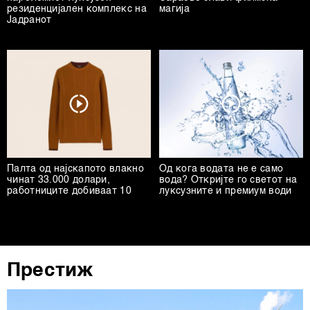
резиденцијален комплекс на
магија
Јадранот
Палта од најскапото влакно
Од кога водата не е само
чинат 33.000 долари,
вода? Откријте го светот на
работниците добиваат 10
луксузните и премиум води
Престиж