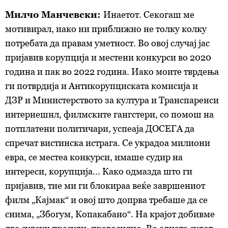
Милчо Манчевски:
Инаетот. Секогаш ме
мотивирал, иако ни приближно не толку колку
потребата да правам уметност. Во овој случај јас
пријавив корупција и местени конкурси во 2020
година и пак во 2022 година. Иако моите тврдења
ги потврдија и Антикорупциската комисија и
ДЗР и Министерството за култура и Транспаренси
интернешнл, филмските гангстери, со помош на
потплатени политичари, успеаја ДОСЕГА да
спречат вистинска истрага. Се украдоа милиони
евра, се местеа конкурси, имаше судир на
интереси, корупција... Како одмазда што ги
пријавив, тие ми ги блокираа веќе завршениот
филм „Кајмак“ и овој што допрва требаше да се
снима, „Збогум, Копакабано“. На крајот добивме