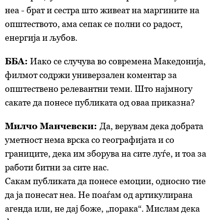
неа - брат и сестра што живеат на маргините на
општеството, ама сепак
се
полни со радост,
енергија и љубов.
ББА:
Иако се случува во современа Македонија,
филмот содржи универзален коментар за
општествено релевантни теми. Што најмногу
сакате да понесе
публиката
од оваа приказна?
Милчо Манчевски:
Да, верувам дека добрата
уметност нема врска со географијата и со
границите, дека им зборува на сите луѓе, и тоа за
работи битни за сите нас.
Сакам
публиката
да понесе емоции, односно тие
да ја понесат неа. Не поаѓам од артикулирана
агенда или, не дај боже, „порака“. Мислам дека