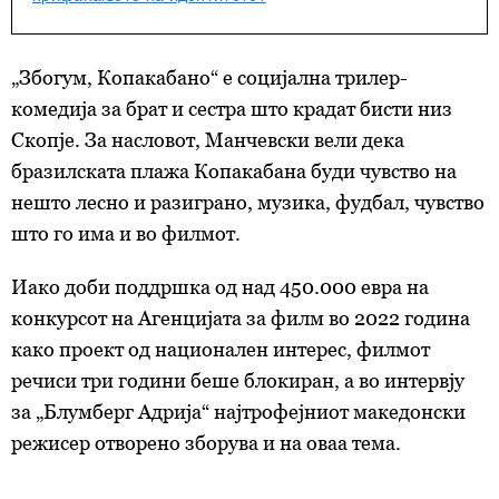
„Збогум, Копакабано“ е социјална трилер-
комедија за брат и сестра што крадат бисти низ
Скопје. За насловот, Манчевски вели дека
бразилската плажа Копакабана буди чувство на
нешто лесно и разиграно, музика, фудбал, чувство
што го има и во филмот.
Иако доби поддршка од над 450.000 евра на
конкурсот на Агенцијата за филм во 2022 година
како проект од национален интерес, филмот
речиси три години беше блокиран, а во интервју
за „Блумберг Адрија“ најтрофејниот македонски
режисер отворено зборува и на оваа тема.