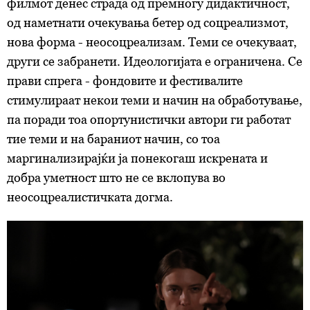
филмот денес страда од премногу дидактичност,
од наметнати очекувања бетер од соцреализмот,
нова форма - неосоцреализам. Теми се очекуваат,
други се забранети. Идеологијата е ограничена. Се
прави спрега - фондовите и фестивалите
стимулираат некои теми и начин на обработување,
па поради тоа опортунистички автори ги работат
тие теми и на бараниот начин, со тоа
маргинализирајќи ја понекогаш искрената и
добра уметност што не се вклопува во
неосоцреалистичката догма.