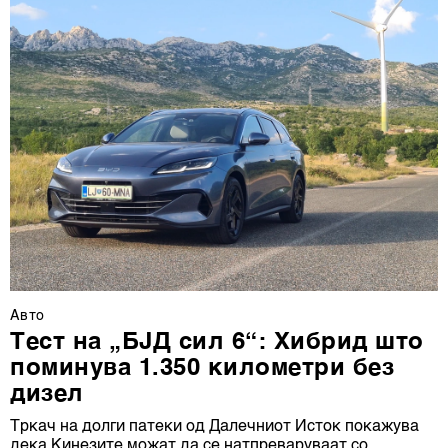
Авто
Тест на „БЈД сил 6“: Хибрид што
поминува 1.350 километри без
дизел
Тркач на долги патеки од Далечниот Исток покажува
дека Кинезите можат да се натпреваруваат со