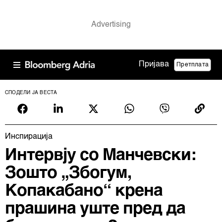
Пријава
Претплата
СПОДЕЛИ ЈА ВЕСТА
Инспирација
Интервју со Манчевски:
Зошто „Збогум,
Копакабано“ крена
прашина уште пред да