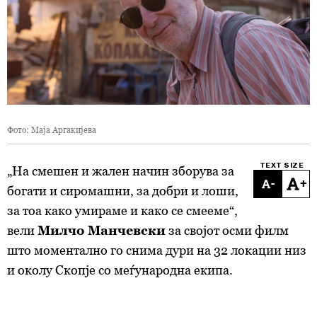
Фото: Маја Аргакијева
TEXT SIZE
„На смешен и жален начин зборува за
-
+
богати и сиромашни, за добри и лоши,
за тоа како умираме и како се смееме“,
вели
Милчо Манчевски
за својот осми филм
што моментално го снима дури
на
32 локации низ
и околу Скопје со меѓународна екипа.