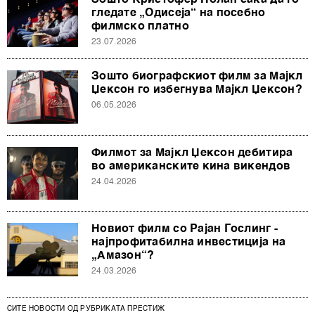
гледате „Одисеја“ на посебно
филмско платно
23.07.2026
Зошто биографскиот филм за Мајкл
Џексон го избегнува Мајкл Џексон?
06.05.2026
Филмот за Мајкл Џексон дебитира
во американските кина викендов
24.04.2026
Новиот филм со Рајан Гослинг -
најпрофитабилна инвестиција на
„Амазон“?
24.03.2026
СИТЕ НОВОСТИ ОД РУБРИКАТА ПРЕСТИЖ