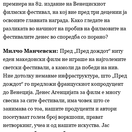
премиера на 82. издание на Венецискиот
филмски фестивал, на кој вие пред три децении ја
освоивте главната награда. Како гледате на
разликата во начинот на пробив на филмовите на
фестивалите денес во споредба со порано?
Милчо Манчевски:
Пред „Пред дождот“ ниту
еден македонски филм не играше на најголемите
светски фестивали, а камоли да победи на нив.
Ние дотолку немавме инфраструктура, што „Пред
дождот“ го предложи францускиот копродуцент
до Венеција. Денес Агенцијата за филм е многу
свесна за сите фестивали, има човек што се
занимава со тоа, нашите продуценти и автори
посетуваат голем број воркшопи, прават
нетворкинг, учеа и од нашите искуства. Јас