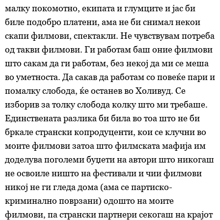
малку покомотно, екипата и глумците и јас би
биле подобро платени, ама не би снимал некои
скапи филмови, спектакли. Не чувствувам потреба
од такви филмови. Ги работам баш оние филмови
што сакам да ги работам, без некој да ми се меша
во уметноста. Да сакав да работам со повеќе пари и
помалку слобода, ќе останев во Холивуд. Се
изборив за толку слобода колку што ми требаше.
Единствената разлика би била во тоа што не би
бркале странски копродуценти, кои се клучни во
моите филмови затоа што филмската мафија им
доделува поголеми буџети на автори што никогаш
не освоиле
ништо
на фестивали и чии филмови
никој не ги гледа
дома
(ама се партиско-
криминално поврзани) одошто на моите
филмови, па странски партнери секогаш на крајот