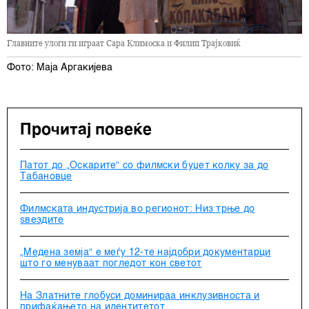
Главните улоги ги играат Сара Климоска и Филип Трајковиќ
Фото: Маја Аргакијева
Прочитај повеќе
Патот до „Оскарите“ со филмски буџет колку за до
Табановце
Филмската индустрија во регионот: Низ трње до
ѕвездите
„Медена земја“ е меѓу 12-те најдобри документарци
што го менуваат погледот кон светот
На Златните глобуси доминираа инклузивноста и
прифаќањето на идентитетот