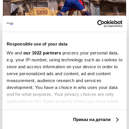
Responsible use of your data
Филмот се снима со меѓународна екипа на локации низ и околу Скопје, меѓу
We and
our 1022 partners
process your personal data,
кои за првпат и кај скопскиот Аквадукт
e.g. your IP-number, using technology such as cookies to
Фото: Маја Аргакијева
store and access information on your device in order to
serve personalized ads and content, ad and content
measurement, audience research and services
ББА:
Какво е вашето мислење за стриминг-
development. You have a choice in who uses your data
платформите како нова форма на дистрибуција?
and for what purposes. Your privacy choices are only
Дали сметате дека стримингот ги загрозува
applicable on this digital property where you have made
традиционалните кина или, пак, оваа современа
your choices. You can change or withdraw your consent
any time from the Cookie Declaration or by clicking on
технологија ја перципирате како нова можност за
Приказ на детали
the Privacy trigger icon.
филмаџиите?