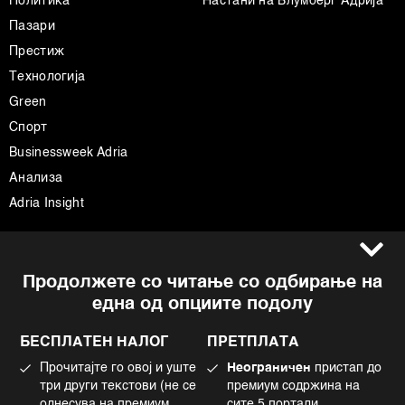
Политика
Настани на Блумберг Адрија
Пазари
Престиж
Технологија
Green
Спорт
Businessweek Adria
Анализа
Adria Insight
Услови за користење
Следете не
Продолжете со читање со одбирање на
Импресум
Facebook
една од опциите подолу
Политика на приватност
Instagram
Политика за колачиња
Twitter
БЕСПЛАТЕН НАЛОГ
ПРЕТПЛАТА
Маркетинг
Linkedin
Прочитајте го овој и уште
Неограничен
пристап до
Употреба на вештачка интелигенција
Tiktok
три други текстови (не се
премиум содржина на
однесува на премиум
сите 5 портали