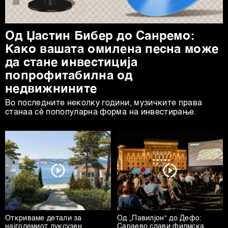
Од Џастин Бибер до Санремо:
Како вашата омилена песна може
да стане инвестиција
попрофитабилна од
недвижнините
Во последните неколку години, музичките права
станаа сè попопуларна форма на инвестирање.
Откриваме детали за
Од „Павилјон“ до Дефо:
најголемиот луксузен
Сараево слави филмска