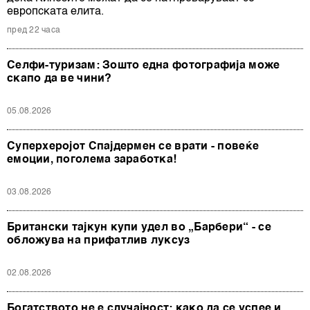
европската елита.
пред 22 часа
Селфи-туризам: Зошто една фотографија може
скапо да ве чини?
05.08.2026
Суперхеројот Спајдермен се врати - повеќе
емоции, поголема заработка!
03.08.2026
Британски тајкун купи удел во „Барбери“ - се
обложува на прифатлив луксуз
02.08.2026
Богатството не е случајност: како да се успее и