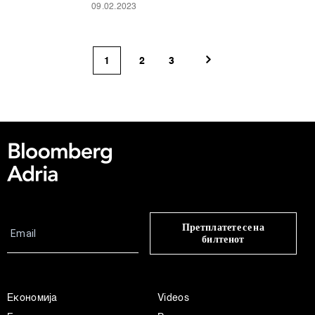
09.02.2023
1
2
3
Претплатете се на
билтенот
Економија
Videos