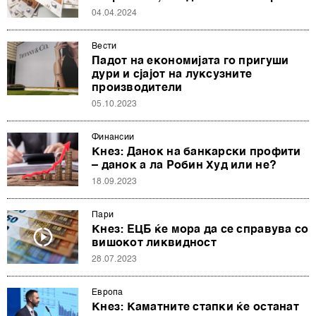
04.04.2024
Вести
Падот на економијата го пригуши
дури и сјајот на луксузните
производители
05.10.2023
Финансии
Кнез: Данок на банкарски профити
– данок а ла Робин Худ или не?
18.09.2023
Пари
Кнез: ЕЦБ ќе мора да се справува со
вишокот ликвидност
28.07.2023
Европа
Кнез: Каматните стапки ќе останат