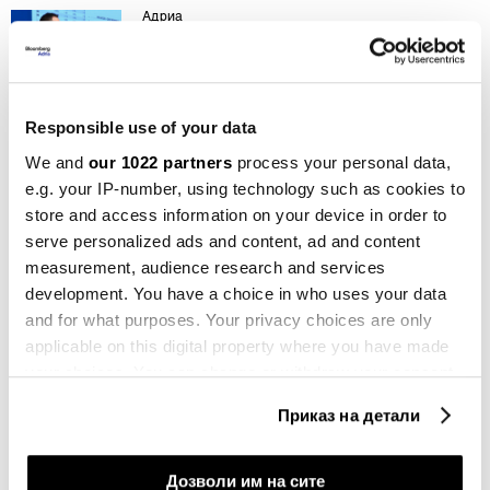
Адриа
Кнез: Кризите нè научија дека што и
да се случи, ќе го пребродиме
19.05.2023
Responsible use of your data
Пари
Анализа: ЕЦБ уште еднаш ќе ја
We and
our 1022 partners
process your personal data,
зголеми каматата за 25 базични
e.g. your IP-number, using technology such as cookies to
поени
store and access information on your device in order to
05.05.2023
serve personalized ads and content, ad and content
measurement, audience research and services
Вести
development. You have a choice in who uses your data
Кнез: Нема причина за загриженост
and for what purposes. Your privacy choices are only
за банките од регионот Адрија
applicable on this digital property where you have made
05.04.2023
your choices. You can change or withdraw your consent
any time from the Cookie Declaration or by clicking on
Адриа
Приказ на детали
Блумберг Адрија инсајт - нова база
the Privacy trigger icon.
за вашите деловни одлуки
30.03.2023
If you allow, we would also like to:
Дозволи им на сите