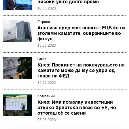
високи уште долго време
16.06.2023
Европа
Анализа пред состанокот: ЕЦБ ќе ги
зголеми каматите, обврзниците во
фокус
15.06.2023
Свет
Кнез: Прекинот на покачувањето на
каматите може да му се удри од
глава на ФЕД
14.06.2023
Компании
Кнез: Има помалку инвестиции
откако Хрватска влезе во ЕУ, но
оттогаш сè се смени
07.06.2023