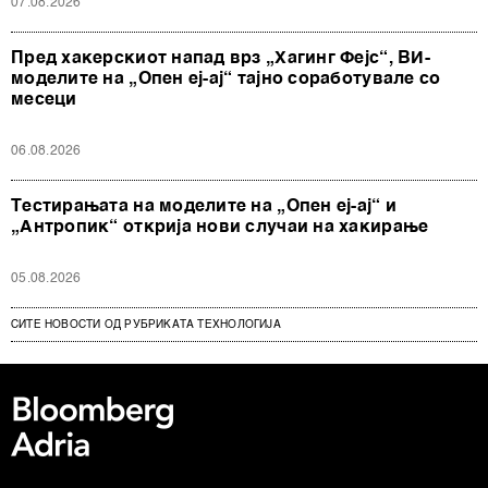
07.08.2026
Пред хакерскиот напад врз „Хагинг Фејс“, ВИ-
моделите на „Опен еј-ај“ тајно соработувале со
месеци
06.08.2026
Тестирањата на моделите на „Опен еј-ај“ и
„Антропик“ открија нови случаи на хакирање
05.08.2026
СИТЕ НОВОСТИ ОД РУБРИКАТА ТЕХНОЛОГИЈА