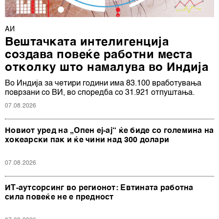
АИ
Вештачката интелигенција
создава повеќе работни места
отколку што намалува во Индија
Во Индија за четири години има 83.100 вработувања
поврзани со ВИ, во споредба со 31.921 отпуштања.
07.08.2026
Новиот уред на „Опен еј-ај“ ќе биде со големина на
хокеарски пак и ќе чини над 300 долари
07.08.2026
ИТ-аутсорсинг во регионот: Евтината работна
сила повеќе не е предност