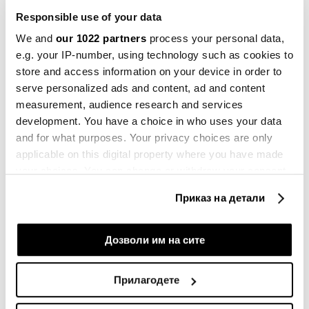
дека не може да понуди препораки за купување и
Responsible use of your data
за продажба.
We and
our 1022 partners
process your personal data,
e.g. your IP-number, using technology such as cookies to
store and access information on your device in order to
Билтен
serve personalized ads and content, ad and content
Вистинските одлуки започнуваат со
measurement, audience research and services
вистински информации
development. You have a choice in who uses your data
and for what purposes. Your privacy choices are only
applicable on this digital property where you have made
Претплати се
your choices. You can change or withdraw your consent
any time from the Cookie Declaration or by clicking on
Приказ на детали
the Privacy trigger icon.
Дијамант вели дека ризиците при користење на
ВИ-алатката за купување и за продажба на акции
If you allow, we would also like to:
Дозволи им на сите
се „слични на
кои
било инвестициски одлуки што
Collect information about your geographical
трговец ги донесува врз основа на совет
location which can be accurate to within several
Прилагодете
од
која
било банка или трговски ентитет“. При
meters
тестирањето на четботот, неговите одговори
Identify your device by actively scanning it for