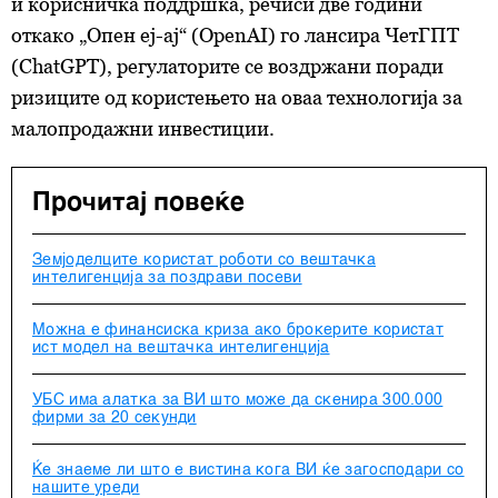
и корисничка поддршка, речиси две години
откако „Опен еј-ај“ (OpenAI) го лансира ЧетГПТ
(ChatGPT), регулаторите се воздржани поради
ризиците од користењето на оваа технологија за
малопродажни инвестиции.
Прочитај повеќе
Земјоделците користат роботи со вештачка
интелигенција за поздрави посеви
Можна е финансиска криза ако брокерите користат
ист модел на вештачка интелигенција
УБС има алатка за ВИ што може да скенира 300.000
фирми за 20 секунди
Ќе знаеме ли што е вистина кога ВИ ќе загосподари со
нашите уреди