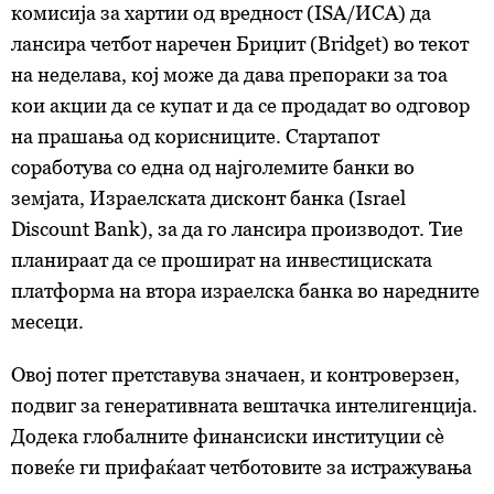
комисија за хартии од вредност (ISA/ИСА) да
лансира четбот наречен Бриџит (Bridget) во текот
на неделава, кој може да дава препораки за тоа
кои акции да се купат и да се продадат во одговор
на прашања од корисниците. Стартапот
соработува со една од најголемите банки во
земјата, Израелската дисконт банка (Israel
Discount Bank), за да го лансира производот. Тие
планираат да се проширaт на инвестициската
платформа на втора израелска банка во наредните
месеци.
Овој потег претставува значаен, и контроверзен,
подвиг за генеративната вештачка интелигенција.
Додека глобалните финансиски институции сè
повеќе ги прифаќаат четботовите за истражувања