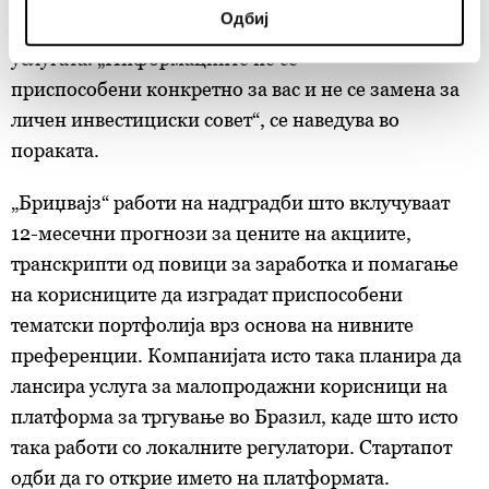
Одбиј
specific characteristics (fingerprinting)
вклучувале одрекување од одговорност на
Find out more about how your personal data is processed
услугата. „Информациите не се
and set your preferences in the
details section
.
приспособени
конкретно
за вас и не се замена за
личен инвестициски совет“, се наведува во
Заедничките ракувачи се HD-WIN ARENA SPORT
пораката.
d.o.o. и
Пертнери
. Повеќе за податоците кои ги
обработуваме како и за вашите права прочитајте во
„Бриџвајз“ работи на надградби што вклучуваат
нашата
Политика на приватност
, а за колачињата и
12-месечни прогнози за цените на акциите,
други слични технологии во
Политиката на
колачиња
. Колачињата во кој било момент можете
транскрипти од повици за заработка и помагање
повторно да ги ажурирате со клик на „Прикажи ги
на корисниците да изградат приспособени
деталите“. Согласноста можете во кој било момент да
тематски портфолија врз основа на нивните
ја повлечете без негативни последици.
преференции. Компанијата исто така планира да
лансира услуга за малопродажни корисници на
платформа за тргување во Бразил, каде што исто
така работи со локалните регулатори. Стартапот
одби да го открие името на платформата.