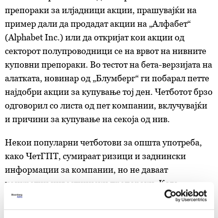
препораки за илјадници акции, прашувајќи на
пример дали да продадат акции на „Алфабет“
(Alphabet Inc.) или да откријат кои акции од
секторот полупроводници се на врвот на нивните
куповни препораки. Во тестот на бета-верзијата на
алатката, новинар од „Блумберг“ ги побарал петте
најдобри акции за купување тој ден. Четботот брзо
одговорил со листа од пет компании, вклучувајќи
и причини за купување на секоја од нив.
Некои популарни четботови за општа употреба,
како ЧетГПТ, сумираат ризици и заднински
информации за компании, но не даваат
конкретни инвестициски препораки. Кога
новинар го прашал дали треба да купи или
продаде акции на „Алфабет“, ЧетГПТ одговорил