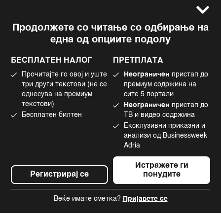
Услови за користење
Следете не
Продолжете со читање со одбирање на
Импресум
Facebook
една од опциите подолу
Политика на приватност
Instagram
Политика за колачиња
Twitter
БЕСПЛАТЕН НАЛОГ
ПРЕТПЛАТА
Маркетинг
Linkedin
Прочитајте го овој и уште
Неограничен
пристап до
Употреба на вештачка интелигенција
Tiktok
три други текстови (не се
премиум содржина на
однесува на премиум
сите 5 портали
текстови)
Неограничен
пристап до
Бесплатен билтен
ТВ и видео содржина
©2022 - 2026 Bloomberg L.P. All Rights Reserved. BLOOMBERG and the
Ексклузивни приказни и
BLOOMBERG logo are registered trademarks and service marks of
Bloomberg Finance L.P. or its subsidiaries, displayed with permission
анализи од Businessweek
Bloomberg Adria is a Mtel Swiss SA Property
Adria
News CMS by Cubes
Истражете ги
Регистрирај се
понудите
Веќе имате сметка?
Пријавете се