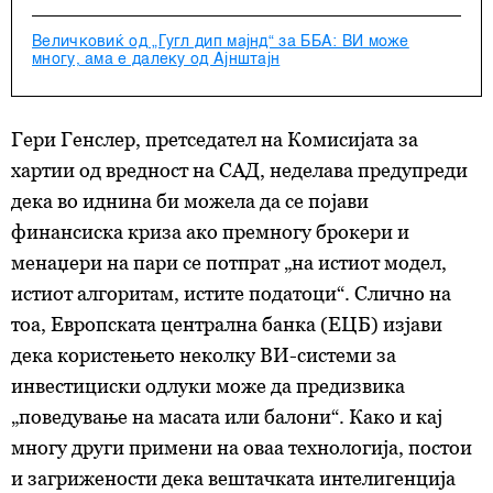
Величковиќ од „Гугл дип мајнд“ за ББА: ВИ може
многу, ама е далеку од Ајнштајн
Гери Генслер, претседател на Комисијата за
хартии од вредност на САД, неделава предупреди
дека во иднина би можела да се појави
финансиска криза ако премногу брокери и
менаџери на пари се потпрат „на истиот модел,
истиот алгоритам, истите податоци“. Слично на
тоа, Европската централна банка (ЕЦБ) изјави
дека користењето неколку ВИ-системи за
инвестициски одлуки може да предизвика
„поведување на масата или балони“. Како и кај
многу други примени на оваа технологија, постои
и загрижености дека вештачката интелигенција