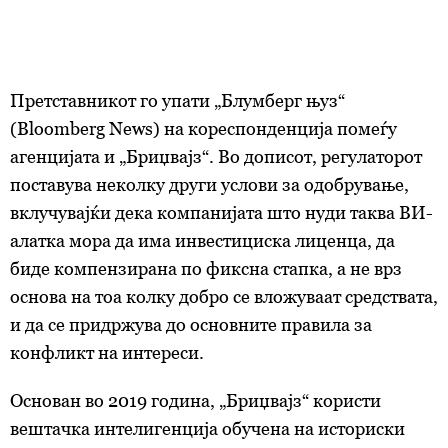
Претставникот го упати „Блумберг њуз“
(Bloomberg News) на кореспонденција помеѓу
агенцијата и „Бриџвајз“. Во дописот, регулаторот
поставува неколку други услови за одобрување,
вклучувајќи дека компанијата што нуди таква ВИ-
алатка мора да има инвестициска лиценца, да
биде компензирана по фиксна стапка, а не врз
основа на тоа колку добро се вложуваат средствата,
и да се придржува до основните правила за
конфликт на интереси.
Основан во 2019 година, „Бриџвајз“ користи
вештачка интелигенција обучена на историски