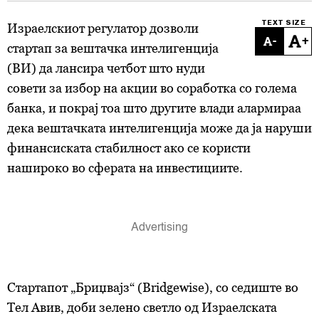
TEXT SIZE
Израелскиoт регулатор дозволи
-
+
стартап за вештачка интелигенција
(ВИ) да лансира четбот што нуди
совети за избор на акции во соработка со голема
банка, и покрај тоа што другите влади алармираа
дека вештачката интелигенција може да ја наруши
финансиската стабилност ако се користи
нашироко во сферата на инвестициите.
Стартапот „Бриџвајз“ (Bridgewise), со седиште во
Тел Авив, доби зелено светло од Израелската