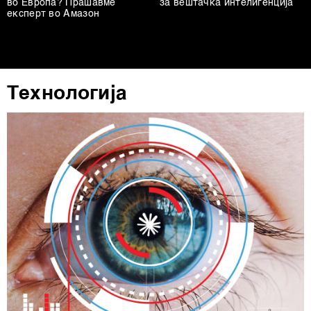
во Европа? Прашавме
за вештачка интелигенција
експерт во Амазон
Технологија