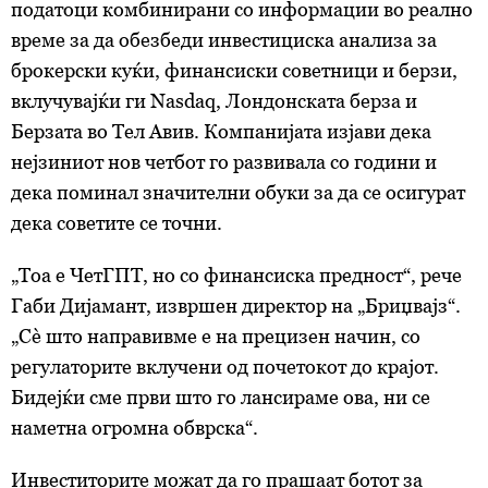
податоци комбинирани со информации во реално
време за да обезбеди инвестициска анализа за
брокерски куќи, финансиски советници и берзи,
вклучувајќи ги Nasdaq, Лондонската берза и
Берзата во Тел Авив. Компанијата изјави дека
нејзиниот нов четбот го развивала со години и
дека поминал значителни обуки за да се осигурат
дека советите се точни.
„Тоа е ЧетГПТ, но со финансиска предност“, рече
Габи Дијамант, извршен директор на „Бриџвајз“.
„Сè што направивме е на прецизен начин, со
регулаторите вклучени од почетокот до крајот.
Бидејќи сме први што го лансираме ова, ни се
наметна огромна обврска“.
Инвеститорите можат да го прашаат ботот за