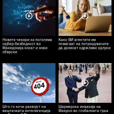
Новите чекори за поголема
Како ВИ агентите им
сајбер-безбедност во
помагаат на потрошувачите
Македонија носат и нови
да донесат одржливи одлуки
обврски
Што го кочи развојот на
Шармерска инвазија на
вештачката интелигенција
Макрон во глобалната трка