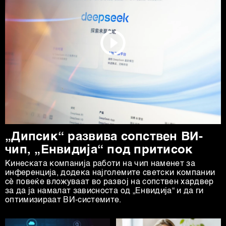
„Дипсик“ развива сопствен ВИ-
чип, „Енвидија“ под притисок
Кинеската компанија работи на чип наменет за
инференција, додека најголемите светски компании
сè повеќе вложуваат во развој на сопствен хардвер
за да ја намалат зависноста од „Енвидија“ и да ги
оптимизираат ВИ-системите.