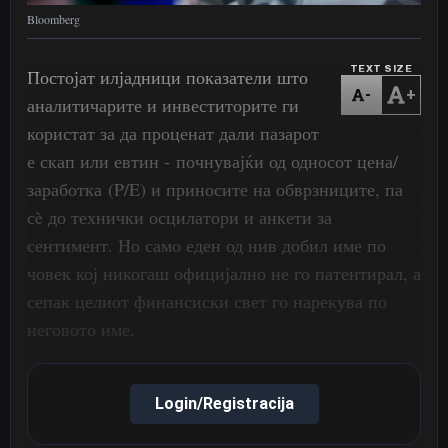
Bloomberg
TEXT SIZE
Постојат илјадници показатели што
-
+
аналитичарите и инвеститорите ги
користат за да проценат дали пазарот
е скап или евтин - почнувајќи од односот цена/
заработка (P/E) и приносите на обврзниците, па
сè до технички осцилатори и анкети за
сентимент. Но само еден од нив добил име по
човек кој никогаш официјално не го патентирал, а
сепак целиот финансиски свет го нарекува по
неговото име.
Login/Registracija