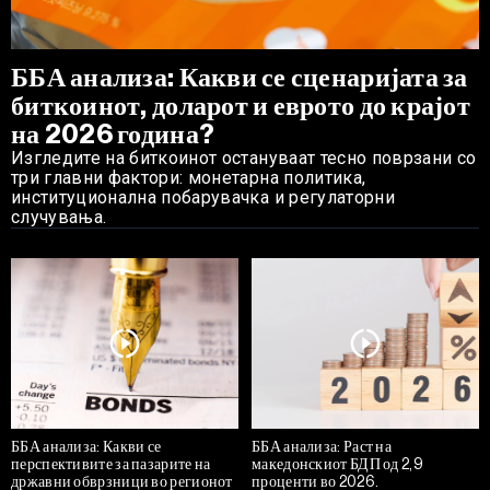
ББА анализа: Какви се сценаријата за
биткоинот, доларот и еврото до крајот
на 2026 година?
Изгледите на биткоинот остануваат тесно поврзани со
три главни фактори: монетарна политика,
институционална побарувачка и регулаторни
случувања.
ББА анализа: Какви се
ББА анализа: Раст на
перспективите за пазарите на
македонскиот БДП од 2,9
државни обврзници во регионот
проценти во 2026.