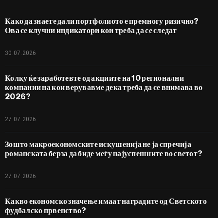
Како да знаете дали портфолиото е премногу ризично?
Ова се клучни индикатори кои треба да се следат
30.07.2026
Колку ќе заработевте од акциите на 10 регионални
компании на кои верувавме дека треба да се внимава во
2026?
27.07.2026
Зошто макроекономските искушенија не ја спречија
романската берза да биде меѓу најуспешните во светот?
27.07.2026
Какво економско значење имаат наградите од Светското
фудбалско првенство?