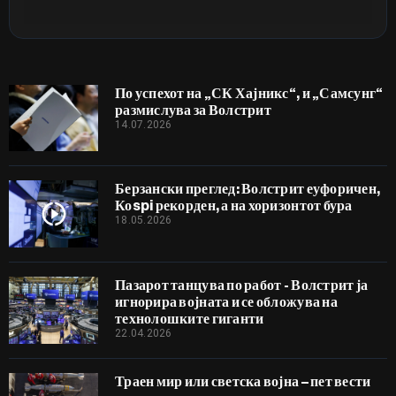
По успехот на „СК Хајникс“, и „Самсунг“
размислува за Волстрит
14.07.2026
Берзански преглед: Волстрит еуфоричен,
Коspi рекорден, а на хоризонтот бура
18.05.2026
Пазарот танцува по работ - Волстрит ја
игнорира војната и се обложува на
технолошките гиганти
22.04.2026
Траен мир или светска војна – пет вести