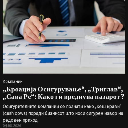
Компании
„Кроација Осигурување“, „Триглав“,
„Сава Ре“: Како ги вреднува пазарот?
Осигурителните компании се познати како „кеш крави“
(cash cows) поради бизнисот што носи сигурен извор на
редовен приход.
04.08.2026