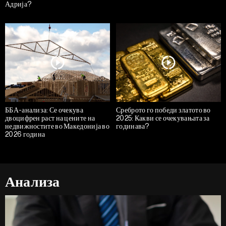
Адрија?
ББА-анализа: Се очекува
Среброто го победи златото во
двоцифрен раст на цените на
2025: Какви се очекувањата за
недвижностите во Македонија во
годинава?
2026 година
Анализа