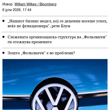
Извор:
William Wilkes / Bloomberg
6 јули 2026, 17:44
„Нашиот бизнис модел, кој со децении носеше успех,
веќе не функционира“, рече Блум
Сложената организациска структура на „Фолксваген“
ги отежнува промените
Зошто „Фолксваген“ е во проблеми?