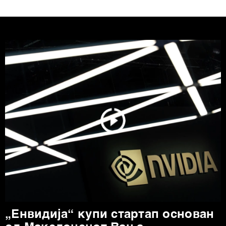
„Енвидија“ купи стартап основан