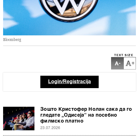
Bloomberg
TEXT SIZE
-
+
Login/Registracija
Зошто Кристофер Нолан сака да го
гледате „Одисеја“ на посебно
филмско платно
23.07.2026