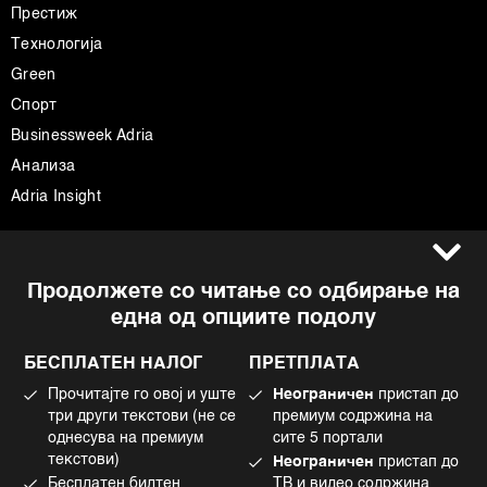
Престиж
Технологија
Green
Спорт
Businessweek Adria
Анализа
Adria Insight
Услови за користење
Следете не
Продолжете со читање со одбирање на
Импресум
Facebook
една од опциите подолу
Политика на приватност
Instagram
Политика за колачиња
Twitter
БЕСПЛАТЕН НАЛОГ
ПРЕТПЛАТА
Маркетинг
Linkedin
Прочитајте го овој и уште
Неограничен
пристап до
Употреба на вештачка интелигенција
Tiktok
три други текстови (не се
премиум содржина на
однесува на премиум
сите 5 портали
текстови)
Неограничен
пристап до
Бесплатен билтен
ТВ и видео содржина