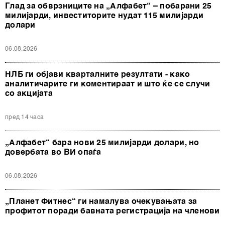
Глад за обврзниците на „Алфабет“ – побарани 25
милијарди, инвеститорите нудат 115 милијарди
долари
06.08.2026
НЛБ ги објави кварталните резултати - како
аналитичарите ги коментираат и што ќе се случи
со акцијата
пред 14 часа
„Алфабет“ бара нови 25 милијарди долари, но
довербата во ВИ опаѓа
06.08.2026
„Планет Фитнес“ ги намалува очекувањата за
профитот поради бавната регистрација на членови