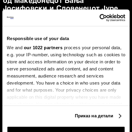
од Mакедонецот Вања
Јосифовски и Словенецот Јуре
Лесковец
„Кумо АИ“ развива модели наменети за
предвидување деловни настани.
Responsible use of your data
We and
our 1022 partners
process your personal data,
e.g. your IP-number, using technology such as cookies to
store and access information on your device in order to
serve personalized ads and content, ad and content
measurement, audience research and services
development. You have a choice in who uses your data
and for what purposes. Your privacy choices are only
Хрватските компании ги
Над 60 отсто од плаќањата
споделија искуствата по
во евра се преку новата
applicable on this digital property where you have made
излегувањето на берза
шема на СЕПА
your choices. You can change or withdraw your consent
any time from the Cookie Declaration or by clicking on
Приказ на детали
the Privacy trigger icon.