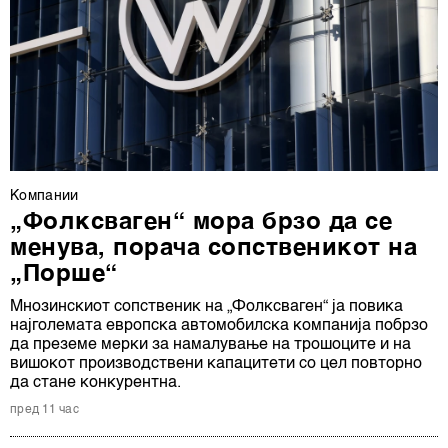
Компании
„Фолксваген“ мора брзо да се
менува, порача сопственикот на
„Порше“
Мнозинскиот сопственик на „Фолксваген“ ја повика
најголемата европска автомобилска компанија побрзо
да преземе мерки за намалување на трошоците и на
вишокот производствени капацитети со цел повторно
да стане конкурентна.
пред 11 час