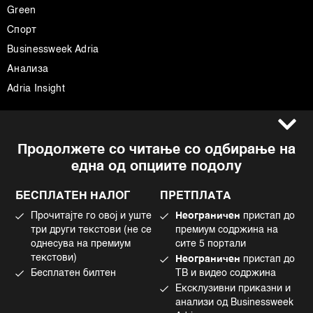
Green
Спорт
Businessweek Adria
Анализа
Adria Insight
Услови за користење
Следете не
Продолжете со читање со одбирање на
Импресум
Facebook
една од опциите подолу
Политика на приватност
Instagram
Политика за колачиња
Twitter
БЕСПЛАТЕН НАЛОГ
ПРЕТПЛАТА
Маркетинг
Linkedin
Прочитајте го овој и уште
Неограничен
пристап до
Употреба на вештачка интелигенција
Tiktok
три други текстови (не се
премиум содржина на
однесува на премиум
сите 5 портали
текстови)
Неограничен
пристап до
Бесплатен билтен
ТВ и видео содржина
©2022 - 2026 Bloomberg L.P. All Rights Reserved. BLOOMBERG and the
Ексклузивни приказни и
BLOOMBERG logo are registered trademarks and service marks of
Bloomberg Finance L.P. or its subsidiaries, displayed with permission
анализи од Businessweek
Bloomberg Adria is a Mtel Swiss SA Property