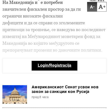
TEXT SIZE
На Македонија ѝ е потребен
-
+
значителен фискален простор за да ги
ограничи високите фискални
дефицити и да се справи со зголемените
притисоци за трошење, се наведува во последниот
извештај на Меѓународниот монетарен фонд за
Македонија во којшто меѓудругото се
препорачуваат промени во даночните политики.
Login/Registracija
Американскиот Сенат усвои нов
закон за санкции кон Русија
пред 8 часа