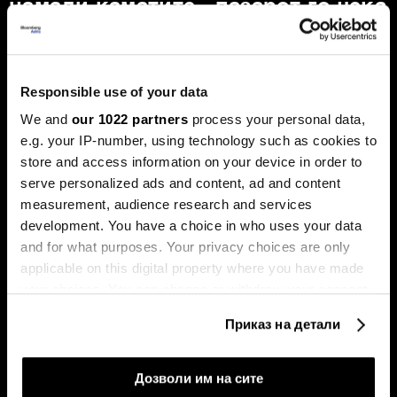
намали каматите - пазарот го чека
првиот потег
Новиот шеф на Фeд, Кевин Варш, ќе се обиде
агресивно да ја протурка агендата за намалување на
каматните стапки, но Марко Бјеговиќ од „Аркомина
Responsible use of your data
рисрч“ предупредува дека за тоа ќе мора да ги
редефинира клучните економски индикатори и да ги
We and
our 1022 partners
process your personal data,
придобие скептичните колеги.
e.g. your IP-number, using technology such as cookies to
store and access information on your device in order to
serve personalized ads and content, ad and content
measurement, audience research and services
development. You have a choice in who uses your data
and for what purposes. Your privacy choices are only
applicable on this digital property where you have made
your choices. You can change or withdraw your consent
any time from the Cookie Declaration or by clicking on
Таки Фити: Се заканува
Последната карта на Иран:
Приказ на детали
the Privacy trigger icon.
стагфлација, потребни се
зошто Хутите засега нема
мерки за ценовна
целосно да се вклучат во
стабилност
војната
If you allow, we would also like to:
Дозволи им на сите