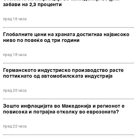
забави на 2,3 проценти
пред 16 часа
Глобалните цени на храната достигнаа највисоко
ниво по повеќе од три години
пред 18 часа
Германското индустриско производство расте
поттикнато од автомобилската индустрија
пред 20 часа
Зошто инфлацијата во Македонија и регионот е
повисока и потрајна отколку во еврозоната?
пред 22 часа