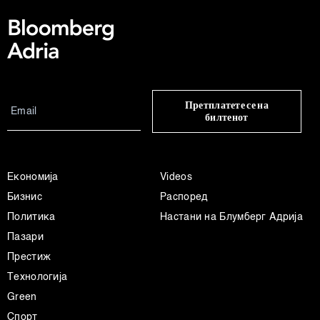
Претплатете се на
билтенот
Економија
Videos
Бизнис
Распоред
Политика
Настани на Блумберг Адрија
Пазари
Престиж
Технологија
Green
Спорт