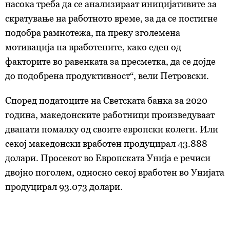
насока треба да се анализираат иницијативите за
скратување на работното време, за да се постигне
подобра рамнотежа, па преку зголемена
мотивација на вработените, како еден од
факторите во равенката за пресметка, да се дојде
до подобрена продуктивност“, вели Петровски.
Според податоците на Светската банка за 2020
година, македонските работници произведуваат
двапати помалку од своите европски колеги. Или
секој македонски вработен продуцирал 43.888
долари. Просекот во Европската Унија е речиси
двојно поголем, односно секој вработен во Унијата
продуцирал 93.073 долари.