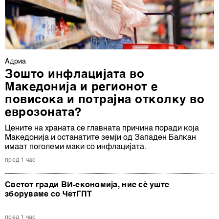
Адриа
Зошто инфлацијата во
Македонија и регионот е
повисока и потрајна отколку во
еврозоната?
Цените на храната се главната причина поради која
Македонија и останатите земји од Западен Балкан
имаат поголеми маки со инфлацијата.
пред 1 час
Светот гради ВИ-економија, ние сè уште
зборуваме со ЧетГПТ
пред 1 час