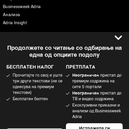
Businessweek Adria
Анализа
Adria Insight
Услови за користење
Следете не
Продолжете со читање со одбирање на
Импресум
Facebook
една од опциите подолу
Политика на приватност
Instagram
Политика за колачиња
Twitter
БЕСПЛАТЕН НАЛОГ
ПРЕТПЛАТА
Маркетинг
Linkedin
Прочитајте го овој и уште
Неограничен
пристап до
Употреба на вештачка интелигенција
Tiktok
три други текстови (не се
премиум содржина на
однесува на премиум
сите 5 портали
текстови)
Неограничен
пристап до
Бесплатен билтен
ТВ и видео содржина
©2022 - 2026 Bloomberg L.P. All Rights Reserved. BLOOMBERG and the
Ексклузивни приказни и
BLOOMBERG logo are registered trademarks and service marks of
Bloomberg Finance L.P. or its subsidiaries, displayed with permission
анализи од Businessweek
Bloomberg Adria is a Mtel Swiss SA Property
Adria
News CMS by Cubes
Истражете ги