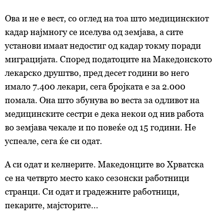
Ова и не е вест, со оглед на тоа што медицинскиот
кадар најмногу се иселува од земјава, а сите
установи имаат недостиг од кадар токму поради
миграцијата. Според податоците на Македонското
лекарско друштво, пред десет години во него
имало 7.400 лекари, сега бројката е за 2.000
помала. Она што збунува во веста за одливот на
медицинските сестри е дека некои од нив работа
во земјава чекале и по повеќе од 15 години. Не
успеале, сега ќе си одат.
А си одат и келнерите. Македонците во Хрватска
се на четврто место како сезонски работници
странци. Си одат и градежните работници,
пекарите, мајсторите...