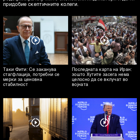
придобие скептичните колеги.
Таки Фити: Се заканува
Последната карта на Иран:
стагфлација, потребни се
зошто Хутите засега нема
мерки за ценовна
целосно да се вклучат во
стабилност
војната