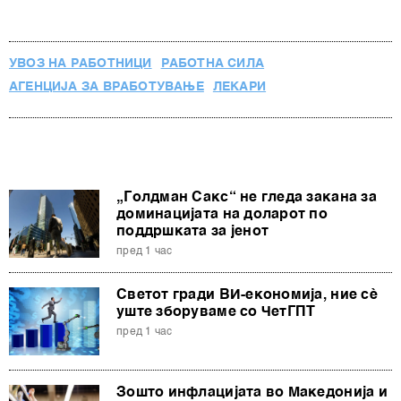
УВОЗ НА РАБОТНИЦИ
РАБОТНА СИЛА
АГЕНЦИЈА ЗА ВРАБОТУВАЊЕ
ЛЕКАРИ
„Голдман Сакс“ не гледа закана за
доминацијата на доларот по
поддршката за јенот
пред 1 час
Светот гради ВИ-економија, ние сè
уште зборуваме со ЧетГПТ
пред 1 час
Зошто инфлацијата во Македонија и