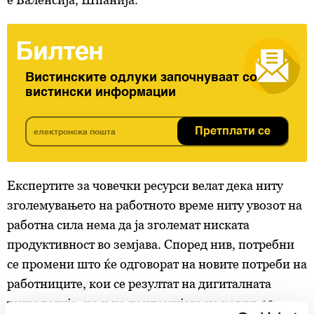
Билтен
Вистинските одлуки започнуваат со
вистински информации
Претплати се
Eкспертите за човечки ресурси велат дека ниту
зголемувањето на работното време ниту увозот на
работна сила нема да ја зголемат ниската
продуктивност во земјава. Според нив, потребни
се промени што ќе одговорат на новите потреби на
работниците, кои се резултат на дигиталната
технологија, но и на пандемијата на ковид-19.