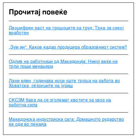
Прочитај повеќе
Двоцифрен раст на трошоците за труд: Трка за секој
вработен
„Зум ин“: Каков кадар продуцира образовниот систем?
Одлив на работници од Македонија: Никој веќе не
трпи лоши менаџери
Лани еден, годинава носи уште тројца на работа во
Хрватска, сезонците на јуриш
СКСЗМ бара да се зголемат квотите за увоз на
работна сила
Македонска индустриска сага: Домашното рударство
ќе оди во пензија