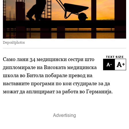
Depositphotos
TEXT SIZE
Само лани 34 медицински сестри што
-
+
дипломирале на Високата медицинска
школа во Битола побарале превод на
наставните програми по кои студирале за да
можат да аплицираат за работа во Германија.