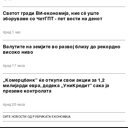
Светот гради ВИ-економија, ние сè уште
зборуваме со ЧетГПТ - пет вести на денот
пред 1 час
Валутите на земјите во развој близу до рекордно
високо ниво
пред 17 часа
„Комерцбанк“ ќе откупи свои акции за 1,2
милијарди евра, додека „УниКредит“ сака ја
преземе контролата
пред 20 часа
СИТЕ НОВОСТИ ОД РУБРИКАТА ЕКОНОМИЈА