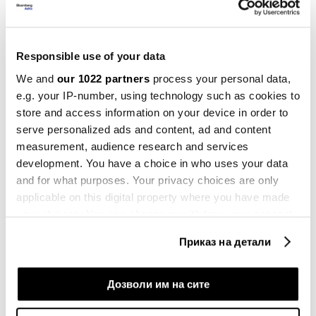
Дарко Петровски, претседател на Македонската
асоцијација за човечки ресурси, во изјава за
Responsible use of your data
„Блумберг Адрија“ вели дека токму корона-
We and
our 1022 partners
process your personal data,
кризата ги забрза промените и наложи потреба од
e.g. your IP-number, using technology such as cookies to
воведување нови практики во работењето, па
store and access information on your device in order to
неминовно и измени во законските одредби што
serve personalized ads and content, ad and content
се однесуваат на локацијата за работа и работното
measurement, audience research and services
време.
development. You have a choice in who uses your data
and for what purposes. Your privacy choices are only
applicable on this digital property where you have made
your choices. You can change or withdraw your consent
any time from the Cookie Declaration or by clicking on
Приказ на детали
the Privacy trigger icon.
If you allow, we would also like to:
Дозволи им на сите
Collect information about your geographical