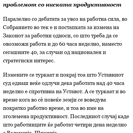
проблемот со ниската продуктивност
Паралелно со дебатата за увоз на работна сила, во
Собранието во тек е и постапката за измена на
Законот за работни односи, со што треба да се
овозможи работа и до 60 часа неделно, наместо
сегашните 40, за случаи од национален и
стратегиски интерес.
Измените се туркаат и покрај тоа што Уставниот
суд еднаш веќе одлучи дека работата над 40 часа
неделно е спротивна на Уставот. А се туркаат и во
време кога во сè повеќе земји се воведува
пократко работно време, и тоа во име на
зголемена продуктивност. Пoследниот случај каде
што работниците ќе работат четири дена неделно
е Валенсија, Шпанија.