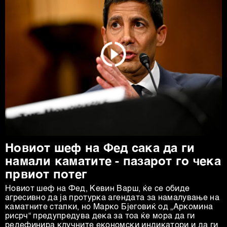
Новиот шеф на Фед сака да ги
намали каматите - пазарот го чека
првиот потег
Новиот шеф на Фeд, Кевин Варш, ќе се обиде
агресивно да ја протурка агендата за намалување на
каматните стапки, но Марко Бјеговиќ од „Аркомина
рисрч“ предупредува дека за тоа ќе мора да ги
редефинира клучните економски индикатори и да ги