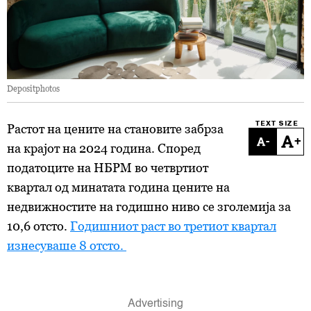
Depositphotos
TEXT SIZE
Растот на цените на становите забрза
-
+
на крајот на 2024 година. Според
податоците на НБРМ во четвртиот
квартал од минатата година цените на
недвижностите на годишно ниво се зголемија за
10,6 отсто.
Годишниот раст во третиот квартал
изнесуваше 8 отсто.