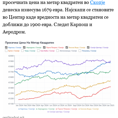
просечната цена на метар квадратен во
Скопје
денеска изнесува 1679 евра. Најскапи се становите
во Центар каде вредноста на метар квадратен се
доближи до 1900 евра. Следат Карпош и
Аеродром.
cenikvadrat.mk