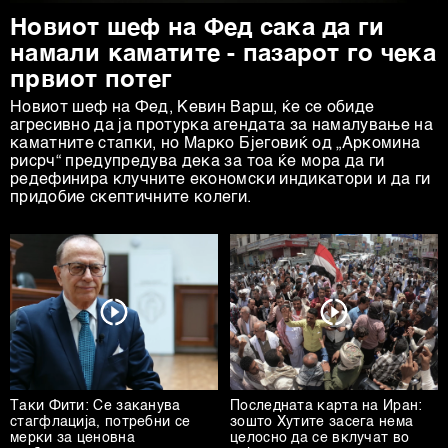
Новиот шеф на Фед сака да ги
намали каматите - пазарот го чека
првиот потег
Новиот шеф на Фeд, Кевин Варш, ќе се обиде
агресивно да ја протурка агендата за намалување на
каматните стапки, но Марко Бјеговиќ од „Аркомина
рисрч“ предупредува дека за тоа ќе мора да ги
редефинира клучните економски индикатори и да ги
придобие скептичните колеги.
Таки Фити: Се заканува
Последната карта на Иран:
стагфлација, потребни се
зошто Хутите засега нема
мерки за ценовна
целосно да се вклучат во