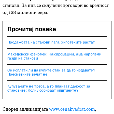
станови. За нив се склучени договори во вредност
од 128 милиони евра.
Прочитај повеќе
Продажбата на станови паѓа, хипотеките растат
Македонски феномен: Најсиромашни, ама најголеми
газди на станови
Се исплати ли да купите стан за да го издавате?
Пресметките велат не
Купувачите не треба, а го плаќаат данокот за
становите: Колку собираат општините?
Според апликацијата
www.cenakvadrat.com
,