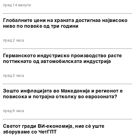
пред 14 минути
Глобалните цени на храната достигнаа највисоко
ниво по повеќе од три години
пред 2 часа
Германското индустриско производство расте
поттикнато од автомобилската индустрија
пред 3 часа
Зошто инфлацијата во Македонија и регионот е
повисока и потрајна отколку во еврозоната?
пред 6 часа
Светот гради ВИ-економија, ние сè уште
зборуваме со ЧетГПТ