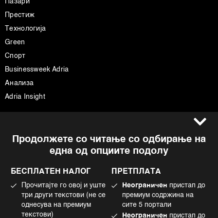
Пазари
Престиж
Технологија
Green
Спорт
Businessweek Adria
Анализа
Adria Insight
Услови за користење
Следете не
Продолжете со читање со одбирање на
Импресум
Facebook
една од опциите подолу
Политика на приватност
Instagram
Политика за колачиња
Twitter
БЕСПЛАТЕН НАЛОГ
ПРЕТПЛАТА
Маркетинг
Linkedin
Прочитајте го овој и уште
Неограничен
пристап до
Употреба на вештачка интелигенција
Tiktok
три други текстови (не се
премиум содржина на
однесува на премиум
сите 5 портали
текстови)
Неограничен
пристап до