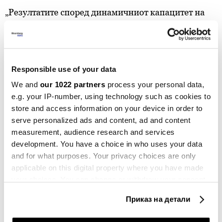
„Резултатите според динамичниот капацитет на
позајмување посочуваат кон повисока просечна
преценетост за 15 проценти во 2023 година. Овие
наоди се јавуваат како резултат на продолженото
зголемување на цените на становите и растот на
Responsible use of your data
каматните стапки на новоодобрените станбени
We and
our 1022 partners
process your personal data,
кредити“, пишува во извештајот за финансиска
e.g. your IP-number, using technology such as cookies to
стабилност на Народната банка.
store and access information on your device in order to
serve personalized ads and content, ad and content
measurement, audience research and services
СТАНОВИ
НЕДВИЖНОСТИ
НБРМ
ЦЕНИ
development. You have a choice in who uses your data
and for what purposes. Your privacy choices are only
applicable on this digital property where you have made
your choices. You can change or withdraw your consent
any time from the Cookie Declaration or by clicking on
Приказ на детали
Цените на недвижностите во Дубаи
the Privacy trigger icon.
паѓаат првпат по постпандемискиот
бум