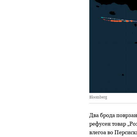
Bloomberg
Два брода поврзани
рефусен товар „Роз
влегоа во Персиск