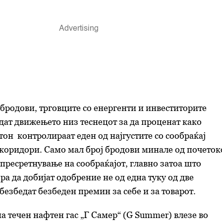
бродови, трговците со енергенти и инвеститорите
дат движењето низ теснецот за да проценат како
он контролираат еден од најгустите со сообраќај
коридори. Само мал број бродови минале од почеток
пресретнување на сообраќајот, главно затоа што
ра да добијат одобрение не од една туку од две
безбедат безбеден премин за себе и за товарот.
на течен нафтен гас „Г Самер“ (G Summer) влезе во