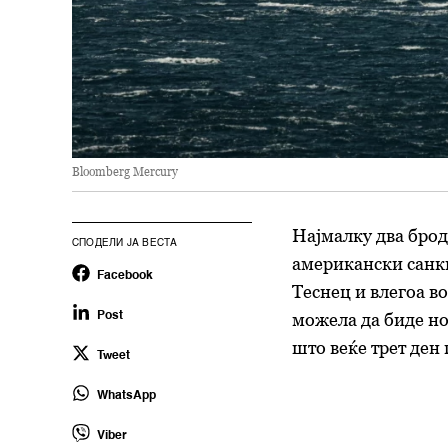
Bloomberg Mercury
Најмалку два брод
СПОДЕЛИ ЈА ВЕСТА
американски санк
Facebook
Теснец и влегоа в
можела да биде но
Post
што
веќе трет ден
Tweet
WhatsApp
Viber