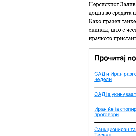
Персискиот Залив
доцна во средата 
Како празен танке
екипаж, што е чес
ирачкото пристан
Прочитај п
САД и Иран разг
недели
САД ја укинуваат
Иран ќе ја стопи
преговори
Санкциониран та
Тесенц