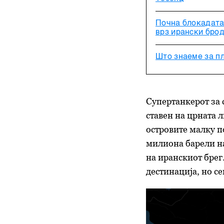
Почна блокадата
врз ирански бро
Што знаеме за п
Супертанкерот за с
ставен на црната 
островите малку по
милиона барели на
на иранскиот брег
дестинација, но с