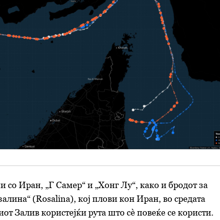
 со Иран, „Г Самер“ и „Хонг Лу“, како и бродот за
алина“ (Rosalina), кој плови кон Иран, во средата
иот Залив користејќи рута што сè повеќе се користи.