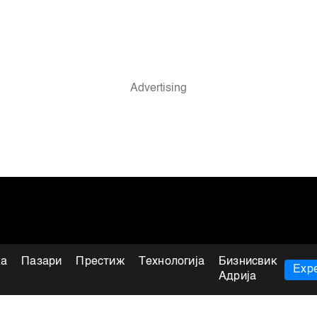
ка
Пазари
Престиж
Технологија
Бизнисвик
Expe
Адрија