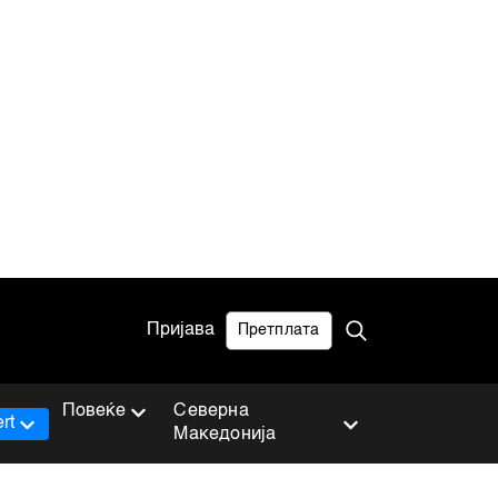
Пријава
Претплата
Повеќе
Северна
rt
Македонија