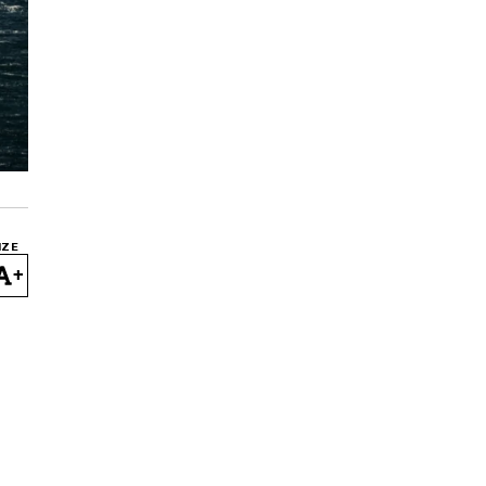
IZE
+