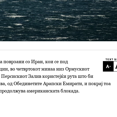
TEXT S
а поврзани со Иран, кои се под
-
ции, во четвртокот минаа низ Ормускиот
о Персискиот Залив користејќи рута што би
ва, од Обединетите Арапски Емирати, и покрај тоа
продолжува американската блокада.