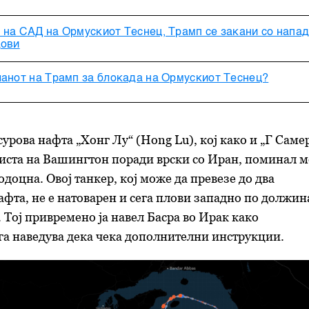
 на САД на Ормускиот Теснец, Трамп се закани со напа
дови
ланот на Трамп за блокада на Ормускиот Теснец?
урова нафта „Хонг Лу“ (Hong Lu), кој како и „Г Самер
листа на Вашингтон поради врски со Иран, поминал м
доцна. Овој танкер, кој може да превезе до два
фта, не е натоварен и сега плови западно по должин
. Тој привремено ја навел Басра во Ирак како
ега наведува дека чека дополнителни инструкции.