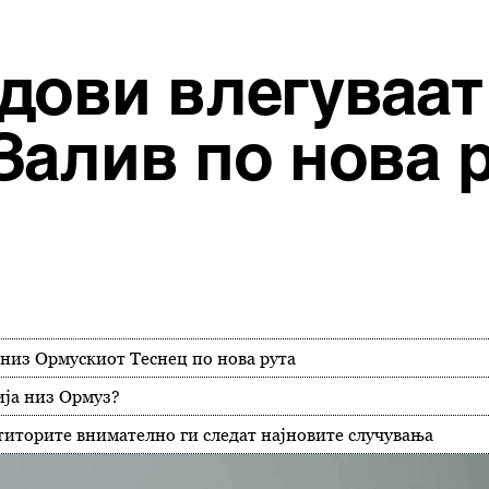
дови влегуваат
Залив по нова 
низ Ормускиот Теснец по нова рута
ија низ Ормуз?
титорите внимателно ги следат најновите случувања