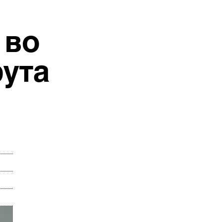
 во
рута