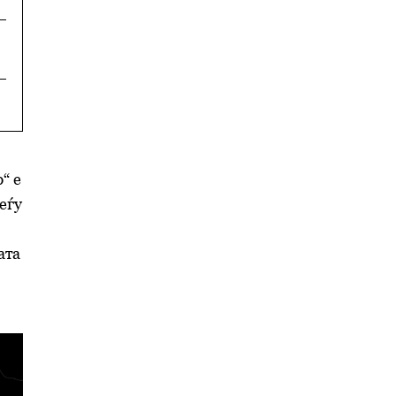
д
“ е
еѓу
ата