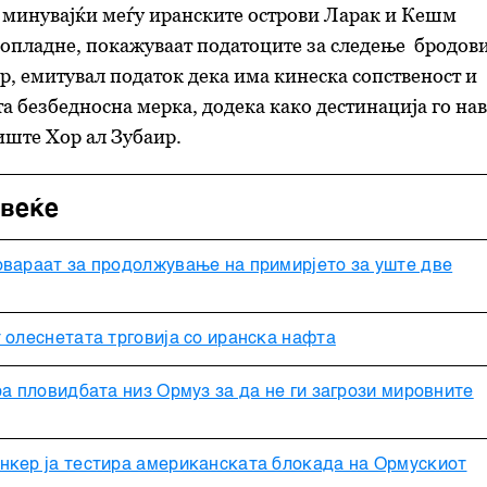
 минувајќи меѓу иранските острови Ларак и Кешм
попладне, покажуваат податоците за следење бродови
р, емитувал податок дека има кинеска сопственост и
та безбедносна мерка, додека како дестинација го на
иште Хор ал Зубаир.
овеќе
овараат за продолжување на примирјето за уште две
 олеснетата трговија со иранска нафта
ра пловидбата низ Ормуз за да не ги загрози мировните
нкер ја тестира американската блокада на Ормускиот