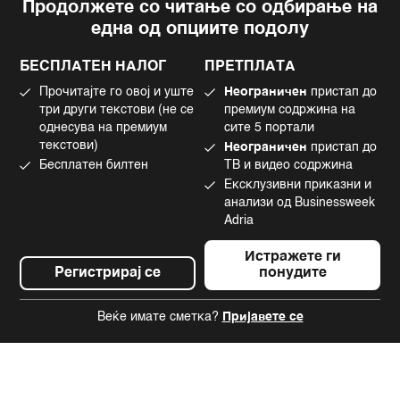
Продолжете со читање со одбирање на
Импресум
Facebook
една од опциите подолу
Политика на приватност
Instagram
Политика за колачиња
Twitter
БЕСПЛАТЕН НАЛОГ
ПРЕТПЛАТА
Маркетинг
Linkedin
Прочитајте го овој и уште
Неограничен
пристап до
Употреба на вештачка интелигенција
Tiktok
три други текстови (не се
премиум содржина на
однесува на премиум
сите 5 портали
текстови)
Неограничен
пристап до
Бесплатен билтен
ТВ и видео содржина
©2022 - 2026 Bloomberg L.P. All Rights Reserved. BLOOMBERG and the
Ексклузивни приказни и
BLOOMBERG logo are registered trademarks and service marks of
Bloomberg Finance L.P. or its subsidiaries, displayed with permission
анализи од Businessweek
Bloomberg Adria is a Mtel Swiss SA Property
Adria
News CMS by Cubes
Истражете ги
Регистрирај се
понудите
Веќе имате сметка?
Пријавете се