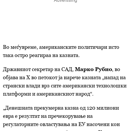
Во меѓувреме, американските политичари исто
така остро реагираа на казната.
Државниот секретар на САД,
Марко Рубио
, во
објава на X во петокот ја нарече казната „напад на
странски влади врз сите американски технолошки
платформи и американскиот народ“.
„Денешната прекумерна казна од 120 милиони
евра е резултат на пречекорување на
регулаторните овластувања на ЕУ насочени кон