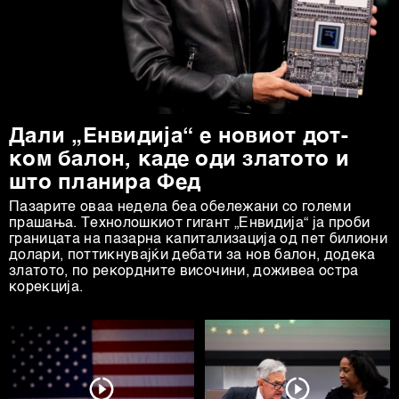
Дали „Енвидија“ е новиот дот-
ком балон, каде оди златото и
што планира Фед
Пазарите оваа недела беа обележани со големи
прашања. Технолошкиот гигант „Енвидија“ ја проби
границата на пазарна капитализација од пет билиони
долари, поттикнувајќи дебати за нов балон, додека
златото, по рекордните височини, доживеа остра
корекција.