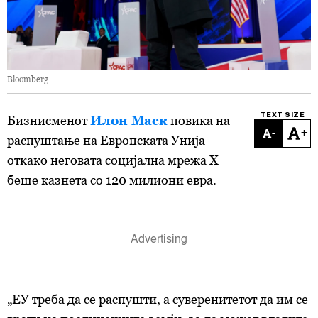
Bloomberg
TEXT SIZE
Бизнисменот
Илон Маск
повика на
-
+
распуштање на Европската Унија
откако неговата социјална мрежа X
беше казнета со 120 милиони евра.
„ЕУ треба да се распушти, а суверенитетот да им се