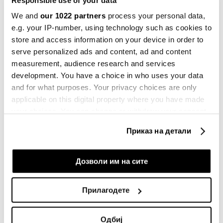
Responsible use of your data
We and
our 1022 partners
process your personal data,
„Непочитувањето на одлуката може да доведе до
e.g. your IP-number, using technology such as cookies to
периодични казни“, предупреди Комисијата во
store and access information on your device in order to
соопштението.
serve personalized ads and content, ad and content
measurement, audience research and services
development. You have a choice in who uses your data
Билтен
and for what purposes. Your privacy choices are only
applicable on this digital property where you have made
Вистинските одлуки започнуваат со
your choices. You can change or withdraw your consent
вистински информации
any time from the Cookie Declaration or by clicking on
Приказ на детали
the Privacy trigger icon.
Претплати се
If you allow, we would also like to:
Дозволи им на сите
Collect information about your geographical
location which can be accurate to within several
ИЛОН МАСК
ЕУ
Х
ПЛАТФОРМА
СОЦИЈАЛНИ МРЕЖИ
Прилагодете
meters
КАЗНА
Identify your device by actively scanning it for
Одбиј
specific characteristics (fingerprinting)