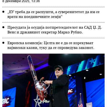
8 декември 2025, 13:36
„ЕУ треба да се распушти, а суверенитетот да им се
врати на поединечните земји“
Пресудата ја осудија потпретседателот на САД Џ. Д.
Венс и државниот секретар Марко Рубио.
Европска комисија: Целта не е да се изрекуваат
највисоки казни, туку да се спроведува законот.