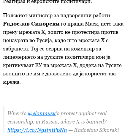
Реагираа и европските политичари.
Полскиот министер за надворешни работи
Радослав Сикорски
го праша Маск, исто така
преку мрежата X, зошто не протестира против
цензурата во Русија, каде што мрежата X е
забранета. Тој се осврна на коментар за
лицемерието на руските политичари кои ја
критикуваат ЕУ на мрежата X, додека на Русите
воопшто не им е дозволено да ја користат таа
мрежа.
Where’s
@elonmusk
’s protest against real
censorship, in Russia, where X is banned?
https://t.co/Ng1tntPpNn
— Radosław Sikorski