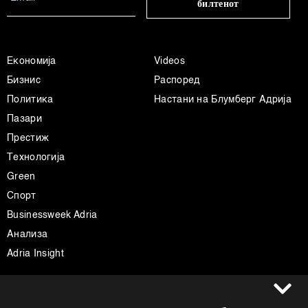
билтенот
Економија
Videos
Бизнис
Распоред
Политика
Настани на Блумберг Адрија
Пазари
Престиж
Технологија
Green
Спорт
Businessweek Adria
Анализа
Adria Insight
Услови за користење
Следете не