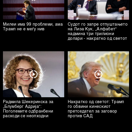
Милеи има 99 проблеми, ама
Судот го запре отпуштањето
Трамп не е меѓу нив
на Лиза Кук, „Алфабет“
надмина три трилиони
долари - накратко од светот
Радмила Шекеринска за
Накратко од светот: Трамп
„Блумберг Адрија“:
го обвини кинескиот
Поголемите одбранбени
претседател за заговор
расходи се неопходни
против САД