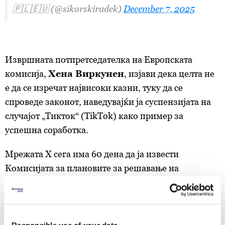
🇵🇱🇪🇺 (@sikorskiradek)
December 7, 2025
Извршната потпретседателка на Европската
комисија,
Хена Виркунен
, изјави дека целта не
е да се изречат највисоки казни, туку да се
спроведе законот, наведувајќи ја суспензијата на
случајот „Тикток“ (TikTok) како пример за
успешна соработка.
Мрежата X сега има 60 дена да ја извести
Комисијата за плановите за решавање на
„заблудувачките“ сини ознаки. Има и 90 дена да
прикаже план за решавање на проблемите со
архивата за реклами и пристапот до јавни
податоци за истражувачите.