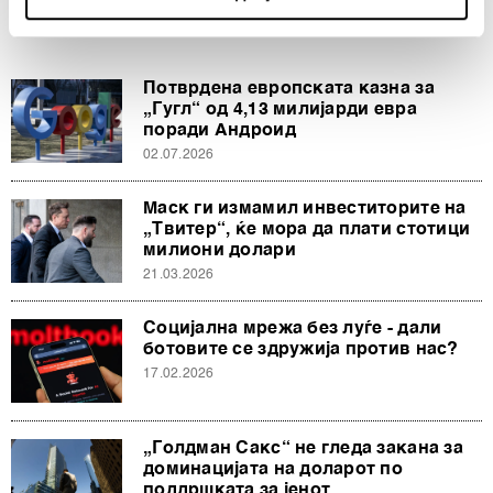
Find out more about how your personal data is processed
and set your preferences in the
details section
.
Потврдена европската казна за
Заедничките ракувачи се HD-WIN ARENA SPORT
„Гугл“ од 4,13 милијарди евра
d.o.o. и
Пертнери
. Повеќе за податоците кои ги
поради Андроид
обработуваме како и за вашите права прочитајте во
02.07.2026
нашата
Политика на приватност
, а за колачињата и
Маск ги измамил инвеститорите на
други слични технологии во
Политиката на
„Твитер“, ќе мора да плати стотици
колачиња
. Колачињата во кој било момент можете
милиони долари
повторно да ги ажурирате со клик на „Прикажи ги
21.03.2026
деталите“. Согласноста можете во кој било момент да
ја повлечете без негативни последици.
Социјална мрежа без луѓе - дали
ботовите се здружија против нас?
17.02.2026
„Голдман Сакс“ не гледа закана за
доминацијата на доларот по
поддршката за јенот