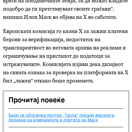
врати на поединечните земји, за да можат владите
подобро да ги претставуваат своите граѓани“,
напиша Илон Маск во објава на X во саботата.
Европската комисија го казни X за лажни платени
беџови за верификација, недостаток на
транспарентност во неговата архива на реклами и
ограничување на пристапот до податоци за
истражувачите. Комисијата изјави дека дизајнот
на сината ознака за проверка на платформата на X
бил „лажен“ откако беше променета.
Прочитај повеќе
Бари се обложува против „Тесла“ поради високата
процена на компанијата и платата на Маск