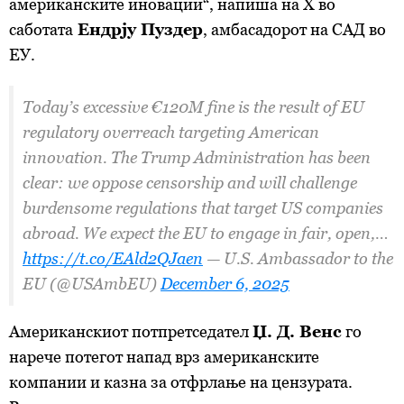
американските иновации“, напиша на X во
саботата
Ендрју Пуздер
, амбасадорот на САД во
ЕУ.
Today’s excessive €120M fine is the result of EU
regulatory overreach targeting American
innovation. The Trump Administration has been
clear: we oppose censorship and will challenge
burdensome regulations that target US companies
abroad. We expect the EU to engage in fair, open,…
https://t.co/EAld2QJaen
— U.S. Ambassador to the
EU (@USAmbEU)
December 6, 2025
Американскиот потпретседател
Џ. Д. Венс
го
нарече потегот напад врз американските
компании и казна за отфрлање на цензурата.