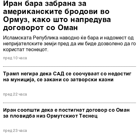
Иран бара забрана за
американските бродови во
Ормуз, како што напредува
договорот со Оман
Исламската Република наводно ќе бара и надомест од
непријателските земји пред да им биде дозволено да го
користат теснецот.
пред 10 часа
Трамп негира дека САД се соочуваат со недостиг
на муниција, се закани со затворски казни
пред 22 часа
Иран соопшти дека е постигнат договор со Оман
за пловидба низ Ормутскиот Теснец
пред 23 часа