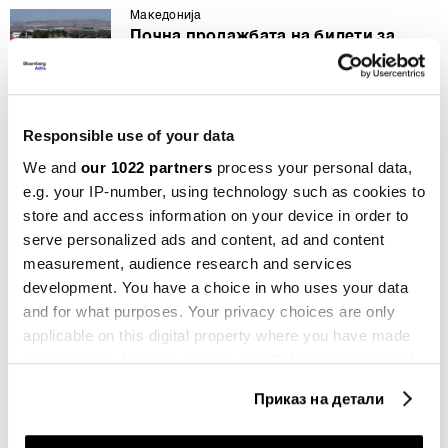
Македонија
Почна продажбата на билети за
новите авиолинии до Барселона,
Лион и Штутгарт
17.12.2024
Responsible use of your data
Компании
„Изиџет“ се враќа во Македонија со
We and
our 1022 partners
process your personal data,
лет од Скопје до Париз
e.g. your IP-number, using technology such as cookies to
04.12.2024
store and access information on your device in order to
serve personalized ads and content, ad and content
Општо
measurement, audience research and services
Приватните превозници ќе се
development. You have a choice in who uses your data
вклучат во сообраќај, но не со
and for what purposes. Your privacy choices are only
целиот капацитет
applicable on this digital property where you have made
23.11.2024
your choices. You can change or withdraw your consent
any time from the Cookie Declaration or by clicking on
Општо
Приказ на детали
Владата на вонредна седница ќе
the Privacy trigger icon.
расправа за градскиот превоз во
Скопје