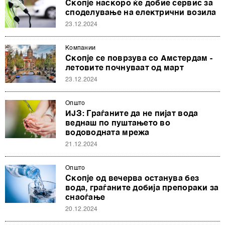
Скопје наскоро ќе добие сервис за
споделување на електрични возила
23.12.2024
Компании
Скопје се поврзува со Амстердам -
летовите почнуваат од март
23.12.2024
Општо
ИЈЗ: Граѓаните да не пијат вода
веднаш по пуштањето во
водоводната мрежа
21.12.2024
Општо
Скопје од вечерва останува без
вода, граѓаните добија препораки за
снаоѓање
20.12.2024