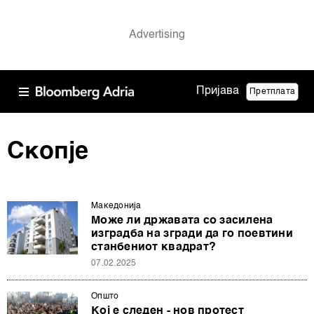
Пријава
Претплата
Скопје
Македонија
Може ли државата со засилена
изградба на згради да го поевтини
станбениот квадрат?
07.02.2025
Општо
Кој е следен - нов протест