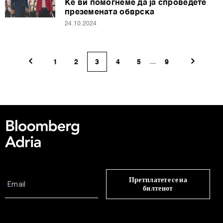
Ќе ви помогнеме да ја спроведете
преземената обврска
24.10.2024
...
1
2
3
4
5
9
Претплатете се на
билтенот