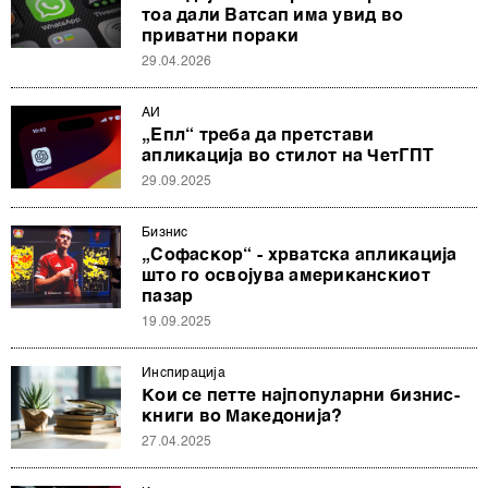
тоа дали Ватсап има увид во
приватни пораки
29.04.2026
АИ
„Епл“ треба да претстави
апликација во стилот на ЧетГПТ
29.09.2025
Бизнис
„Софаскор“ - хрватска апликација
што го освојува американскиот
пазар
19.09.2025
Инспирација
Кои се петте најпопуларни бизнис-
книги во Македонија?
27.04.2025