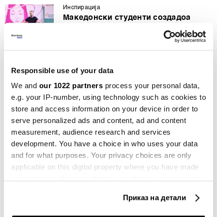
Инспирација
Македонски студенти создадоа
иновативна платформа за
автомобили
01.10.2024
Responsible use of your data
Компании
Зошто екстремизмот на Телеграм
We and
our 1022 partners
process your personal data,
толку многу ги загрижува владите?
e.g. your IP-number, using technology such as cookies to
27.08.2024
store and access information on your device in order to
serve personalized ads and content, ad and content
Општо
measurement, audience research and services
Броите чекори и калории? Време е
да ги броите и емисиите на ЦО2
development. You have a choice in who uses your data
13.08.2024
and for what purposes. Your privacy choices are only
applicable on this digital property where you have made
Компании
your choices. You can change or withdraw your consent
Тикток ја повлече апликацијата која
any time from the Cookie Declaration or by clicking on
поттикнуваше подолго седење пред
Приказ на детали
the Privacy trigger icon.
екран
05.08.2024