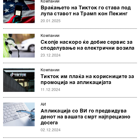
Компании
Враќањето на Тикток го става под
лупа ставот на Трамп кон Пекинг
20.01.2025
Компании
Скопје наскоро ќе добие сервис за
споделување на електрични возила
23.12.2024
Компании
Тикток им плаќа на корисниците за
промоција на апликацијата
11.12.2024
АИ
Апликација со ВИ го предвидува
денот на вашата смрт најпрецизно
досега
02.12.2024