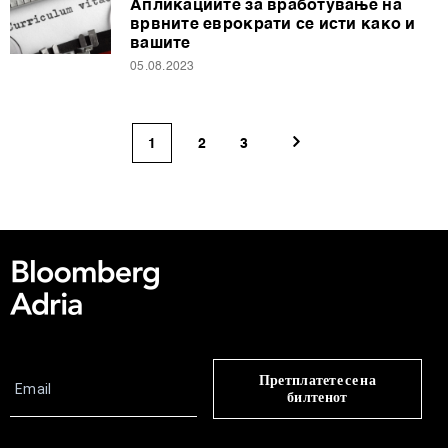
Апликациите за вработување на
врвните еврократи се исти како и
вашите
05.08.2023
1
2
3
Претплатете се на
билтенот