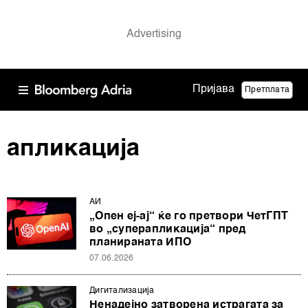
Пријава
Претплата
апликација
АИ
„Опен еј-ај“ ќе го претвори ЧетГПТ
во „суперапликација“ пред
планираната ИПО
07.06.2026
Дигитализација
Ненадејно затворена истрагата за