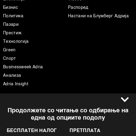
Бизнис
Распоред
Политика
Настани на Блумберг Адрија
Пазари
Престиж
Технологија
Green
Спорт
Businessweek Adria
Анализа
Adria Insight
Услови за користење
Следете не
Продолжете со читање со одбирање на
Импресум
Facebook
една од опциите подолу
Политика на приватност
Instagram
Политика за колачиња
Twitter
БЕСПЛАТЕН НАЛОГ
ПРЕТПЛАТА
Маркетинг
Linkedin