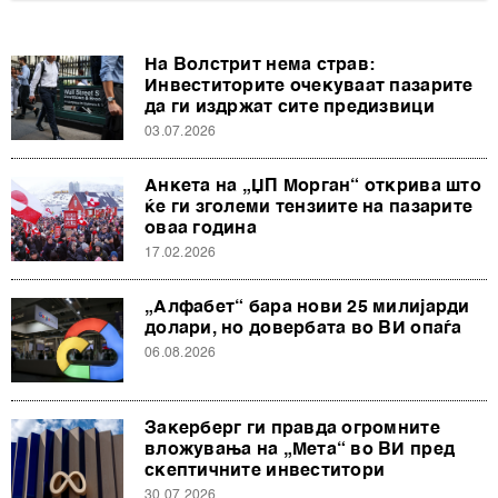
На Волстрит нема страв:
Инвеститорите очекуваат пазарите
да ги издржат сите предизвици
03.07.2026
Анкета на „ЏП Морган“ открива што
ќе ги зголеми тензиите на пазарите
оваа година
17.02.2026
„Алфабет“ бара нови 25 милијарди
долари, но довербата во ВИ опаѓа
06.08.2026
Закерберг ги правда огромните
вложувања на „Мета“ во ВИ пред
скептичните инвеститори
30.07.2026