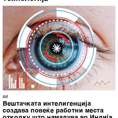
ја повлечете без негативни последици.
АИ
Вештачката интелигенција
создава повеќе работни места
отколку што намалува во Индија