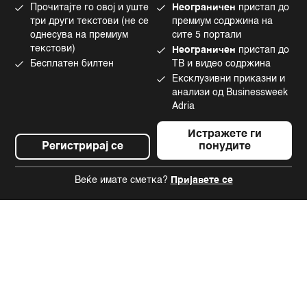
Прочитајте го овој и уште
Неограничен
пристап до
Употреба на вештачка интелигенција
Tiktok
три други текстови (не се
премиум содржина на
однесува на премиум
сите 5 портали
текстови)
Неограничен
пристап до
Бесплатен билтен
ТВ и видео содржина
©2022 - 2026 Bloomberg L.P. All Rights Reserved. BLOOMBERG and the
Ексклузивни приказни и
BLOOMBERG logo are registered trademarks and service marks of
Bloomberg Finance L.P. or its subsidiaries, displayed with permission
анализи од Businessweek
Bloomberg Adria is a Mtel Swiss SA Property
Adria
News CMS by Cubes
Истражете ги
Регистрирај се
понудите
Веќе имате сметка?
Пријавете се