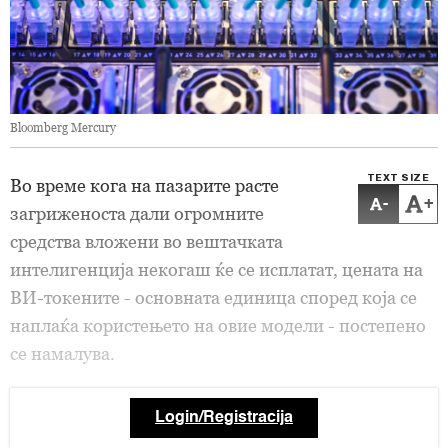
Bloomberg Mercury
TEXT SIZE
Во време кога на пазарите расте
-
+
загриженоста дали огромните
средства вложени во вештачката
интелигенција некогаш ќе се исплатат, цената на
ВИ-токените - основната единица според која се
наплаќа користењето на овие модели - постепено
се намалува.
Login/Registracija