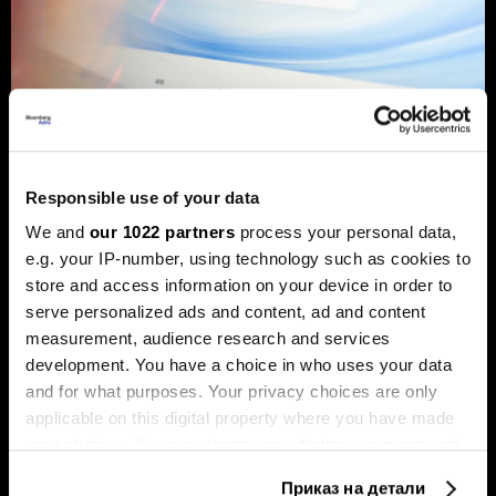
„Дипсик“ развива сопствен ВИ-
чип, „Енвидија“ под притисок
Responsible use of your data
Кинеската компанија работи на чип наменет за
инференција, додека најголемите светски компании
We and
our 1022 partners
process your personal data,
сè повеќе вложуваат во развој на сопствен хардвер
e.g. your IP-number, using technology such as cookies to
за да ја намалат зависноста од „Енвидија“ и да ги
оптимизираат ВИ-системите.
store and access information on your device in order to
serve personalized ads and content, ad and content
measurement, audience research and services
development. You have a choice in who uses your data
and for what purposes. Your privacy choices are only
applicable on this digital property where you have made
your choices. You can change or withdraw your consent
any time from the Cookie Declaration or by clicking on
Приказ на детали