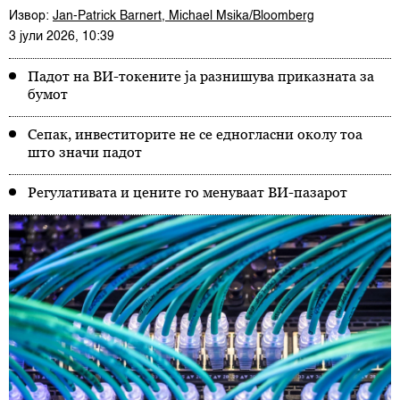
Извор:
Jan-Patrick Barnert, Michael Msika/Bloomberg
3 јули 2026, 10:39
Падот на ВИ-токените ја разнишува приказната за
бумот
Сепак, инвеститорите не се едногласни околу тоа
што значи падот
Регулативата и цените го менуваат ВИ-пазарот