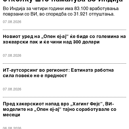
Во Индија за четири години има 83.100 вработувања
поврзани со ВИ, во споредба со 31.921 отпуштања.
07.08.2026
Новиот уред на „Опен еј-ај“ ќе биде со големина на
хокеарски пак и ќе чини над 300 долари
07.08.2026
ИТ-аутсорсинг во регионот: Евтината работна
сила повеќе не е предност
07.08.2026
Пред хакерскиот напад врз „Хагинг Фејс“, ВИ-
моделите на „Опен еј-ај“ тајно соработувале со
месеци
06.08.2026