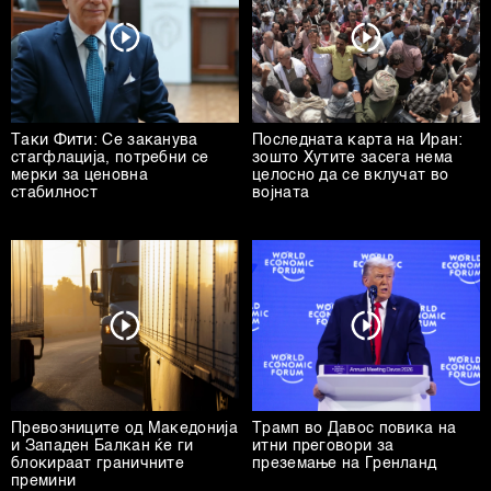
Таки Фити: Се заканува
Последната карта на Иран:
стагфлација, потребни се
зошто Хутите засега нема
мерки за ценовна
целосно да се вклучат во
стабилност
војната
Превозниците од Македонија
Трамп во Давос повика на
и Западен Балкан ќе ги
итни преговори за
блокираат граничните
преземање на Гренланд
премини