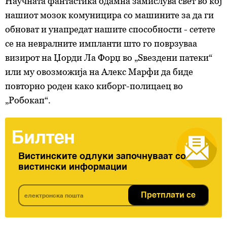
Научната фантастика одамна замислува свет во кој
нашиот мозок комуницира со машините за да ги
обноват и унапредат нашите способности - сетете
се на невралните импланти што го поврзуваа
визирот на Џорди Ла Форџ во „Ѕвездени патеки“
или му овозможија на Алекс Марфи да биде
повторно роден како киборг-полицаец во
„Робокап“.
Билтен
Вистинските одлуки започнуваат со
вистински информации
Претплати се