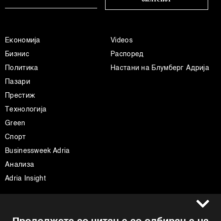
Економија
Videos
Бизнис
Распоред
Политика
Настани на Блумберг Адрија
Пазари
Престиж
Технологија
Green
Спорт
Businessweek Adria
Анализа
Adria Insight
Услови за користење
Следете не