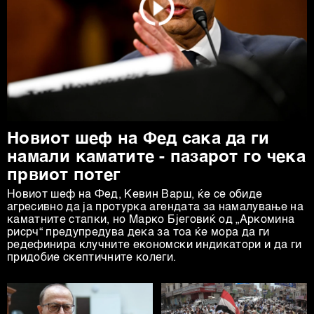
Новиот шеф на Фед сака да ги
намали каматите - пазарот го чека
првиот потег
Новиот шеф на Фeд, Кевин Варш, ќе се обиде
агресивно да ја протурка агендата за намалување на
каматните стапки, но Марко Бјеговиќ од „Аркомина
рисрч“ предупредува дека за тоа ќе мора да ги
редефинира клучните економски индикатори и да ги
придобие скептичните колеги.