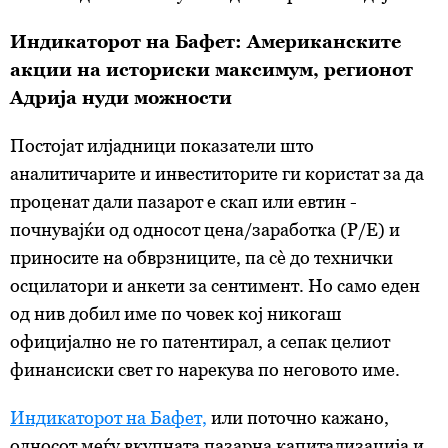
Индикаторот на Бафет: Американските
акции на историски максимум, регионот
Адрија нуди можности
Постојат илјадници показатели што
аналитичарите и инвеститорите ги користат за да
проценат дали пазарот е скап или евтин -
почнувајќи од односот цена/заработка (P/E) и
приносите на обврзниците, па сè до технички
осцилатори и анкети за сентимент. Но само еден
од нив добил име по човек кој никогаш
официјално не го патентирал, а сепак целиот
финансиски свет го нарекува по неговото име.
Индикаторот на Бафет,
или поточно кажано,
односот меѓу вкупната пазарна капитализација и