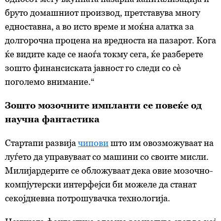
бруто домашниот производ, претставува многу
едноставна, а во исто време и моќна алатка за
долгорочна процена на вредноста на пазарот. Кога
ќе видите каде се наоѓа токму сега, ќе разберете
зошто финансиската јавност го следи со сè
поголемо внимание.“
Зошто мозочните импланти се повеќе од
научна фантастика
Стартапи развија
чипови
што им овозможуваат на
луѓето да управуваат со машини со своите мисли.
Милијардерите се обложуваат дека овие мозочно-
компјутерски интерфејси би можеле да станат
секојдневна потрошувачка технологија.