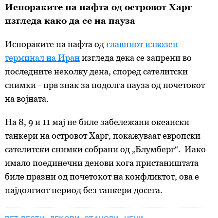
Испораките на нафта од островот Харг
изгледа како да се на пауза
Испораките на нафта од
главниот извозен
терминал на Иран
изгледа дека се запрени во
последните неколку дена, според сателитски
снимки - прв знак за подолга пауза од почетокот
на војната.
На 8, 9 и 11 мај не биле забележани океански
танкери на островот Харг, покажуваат европски
сателитски снимки собрани од „Блумберг“. Иако
имало поединечни денови кога пристаништата
биле празни од почетокот на конфликтот, ова е
најдолгиот период без танкери досега.