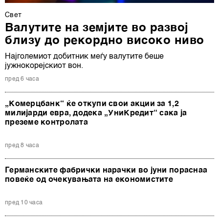
Свет
Валутите на земјите во развој
близу до рекордно високо ниво
Најголемиот добитник меѓу валутите беше
јужнокорејскиот вон.
пред 6 часа
„Комерцбанк“ ќе откупи свои акции за 1,2
милијарди евра, додека „УниКредит“ сака ја
преземе контролата
пред 8 часа
Германските фабрички нарачки во јуни пораснаа
повеќе од очекувањата на економистите
пред 10 часа