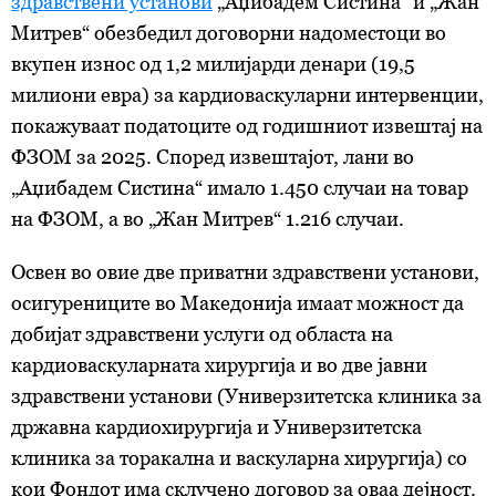
здравствени установи
„Аџибадем Систина“ и „Жан
Митрев“ обезбедил договорни надоместоци во
вкупен износ од 1,2 милијарди денари (19,5
милиони евра) за кардиоваскуларни интервенции,
покажуваат податоците од годишниот извештај на
ФЗОМ за 2025. Според извештајот, лани во
„Аџибадем Систина“ имало 1.450 случаи на товар
на ФЗОМ, а во „Жан Митрев“ 1.216 случаи.
Освен во овие две приватни здравствени установи,
осигурениците во Македонија имаат можност да
добијат здравствени услуги од областа на
кардиоваскуларната хирургија и во две јавни
здравствени установи (Универзитетска клиника за
државна кардиохирургија и Универзитетска
клиника за торакална и васкуларна хирургија) со
кои Фондот има склучено договор за оваа дејност.