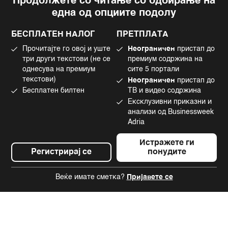
Продолжете со читање со одбирање на
Импресум
Facebook
една од опциите подолу
Политика на приватност
Instagram
Политика за колачиња
Twitter
БЕСПЛАТЕН НАЛОГ
ПРЕТПЛАТА
Маркетинг
Linkedin
Прочитајте го овој и уште
Неограничен
пристап до
Употреба на вештачка интелигенција
Tiktok
три други текстови (не се
премиум содржина на
однесува на премиум
сите 5 портали
текстови)
Неограничен
пристап до
Бесплатен билтен
ТВ и видео содржина
©2022 - 2026 Bloomberg L.P. All Rights Reserved. BLOOMBERG and the
Ексклузивни приказни и
BLOOMBERG logo are registered trademarks and service marks of
Bloomberg Finance L.P. or its subsidiaries, displayed with permission
анализи од Businessweek
Bloomberg Adria is a Mtel Swiss SA Property
Adria
News CMS by Cubes
Истражете ги
Регистрирај се
понудите
Веќе имате сметка?
Пријавете се