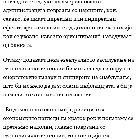
последните одлуки на американската
администрација поврзана со царините, кои,
секако, ќе имаат директни или индиректни
ефекти врз компаниите од домашната економија
кои се увозно-извозно ориентирани“, наведуваат
од банката.
Оттаму додаваат дека евентуалното засилување на
геополитичките тензии би можело да ги наруши
енергетските пазари и синџирите на снабдување,
што би можело да ја зголеми инфлацијата, а би ја
намалило економската активност.
„Во домашната економија, ризиците за
економските изгледи на краток рок и понатаму се
претежно надолни, главно поврзани со
геополитичките тензии, со потенцијал за