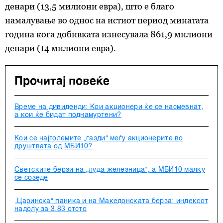
денари (13,5 милиони евра), што е благо
намалување во однос на истиот период минатата
година кога добивката изнесувала 861,9 милиони
денари (14 милиони евра).
Прочитај повеќе
Време на дивиденди: Кои акционери ќе се насмевнат,
а кои ќе бидат поднамуртени?
Кои се најголемите „газди“ меѓу акционерите во
друштвата од МБИ10?
Светските берзи на „луда железница“, а МБИ10 малку
се созеде
„Царинска“ паника и на Македонската берза: индексот
надолу за 3.83 отсто