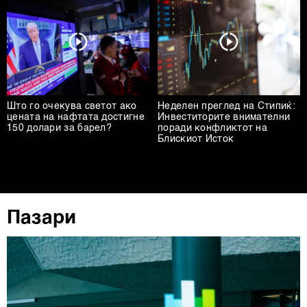
Што го очекува светот ако
Неделен преглед на Стипиќ:
цената на нафтата достигне
Инвеститорите внимателни
150 долари за барел?
поради конфликтот на
Блискиот Исток
Пазари