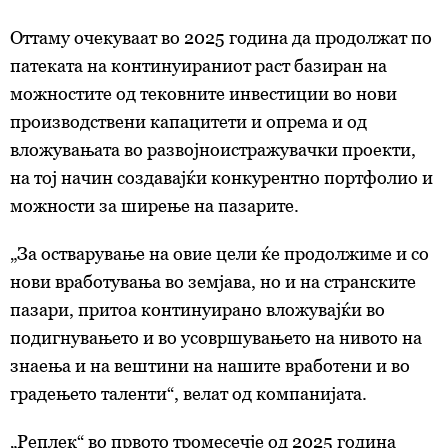
Оттаму очекуваат во 2025 година да продолжат по
патеката на континуираниот раст базиран на
можностите од тековните инвестиции во нови
производствени капацитети и опрема и од
вложувањата во развојноистражувачки проекти,
на тој начин создавајќи конкурентно портфолио и
можности за ширење на пазарите.
„За остварување на овие цели ќе продолжиме и со
нови вработувања во земјава, но и на странските
пазари, притоа континуирано вложувајќи во
подигнувањето и во усовршувањето на нивото на
знаења и на вештини на нашите вработени и во
градењето таленти“, велат од компанијата.
„Реплек“ во првото тромесечје од 2025 година