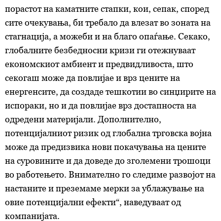
порастот на каматните стапки, кои, сепак, според
сите очекувања, би требало да влезат во зоната на
стагнација, а можеби и на благо опаѓање. Секако,
глобалните безбедносни кризи ги отежнуваат
економскиот амбиент и предвидливоста, што
секогаш може да повлијае и врз цените на
енергенсите, да создаде тешкотии во синџирите на
испораки, но и да повлијае врз достапноста на
одредени материјали. Дополнително,
потенцијалниот ризик од глобална трговска војна
може да предизвика нови покачувања на цените
на суровините и да доведе до зголемени трошоци
во работењето. Внимателно го следиме развојот на
настаните и преземаме мерки за ублажување на
овие потенцијални ефекти“, наведуваат од
компанијата.