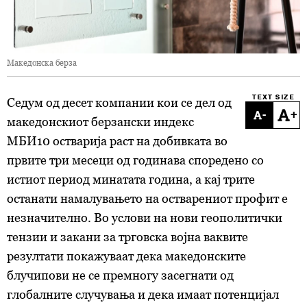
Македонска берза
TEXT SIZE
Седум од десет компании кои се дел од
-
+
македонскиот берзански индекс
МБИ10 остварија раст на добивката во
првите три месеци од годинава споредено со
истиот период минатата година, а кај трите
останати намалувањето на остварениот профит е
незначително. Во услови на нови геополитички
тензии и закани за трговска војна ваквите
резултати покажуваат дека македонските
блучипови не се премногу засегнати од
глобалните случувања и дека имаат потенцијал