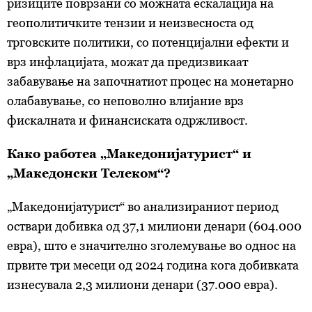
ризиците поврзани со можната ескалација на
геополитичките тензии и неизвесноста од
трговските политики, со потенцијални ефекти и
врз инфлацијата, можат да предизвикаат
забавување на започнатиот процес на монетарно
олабавување, со неповолно влијание врз
фискалната и финансиската одржливост.
Како работеа „Македонијатурист“ и
„Македонски Телеком“?
„Македонијатурист“ во анализираниот период
оствари добивка од 37,1 милиони денари (604.000
евра), што е значително зголемување во однос на
првите три месеци од 2024 година кога добивката
изнесувала 2,3 милиони денари (37.000 евра).