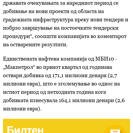
државата очекувањата за наредниот период се
добивање на нови проекти од областа на
градежната инфраструктура преку нови тендери и
побрзо завршување на постоечките тендерски
процедури“, соопшти компанијата во коментарот
на остварените резултати.
Единствената нафтена компанија од МБИ10 -
„Макпетрол“ во првиот квартал од годинава
оствари добивка од 171,1 милиони денари (2,7
милиони евра), што е зголемување во однос на
истиот период од петходната година кога
добивката изнесувала 164,1 милиони денари (2,6
милиони евра).
Билтен