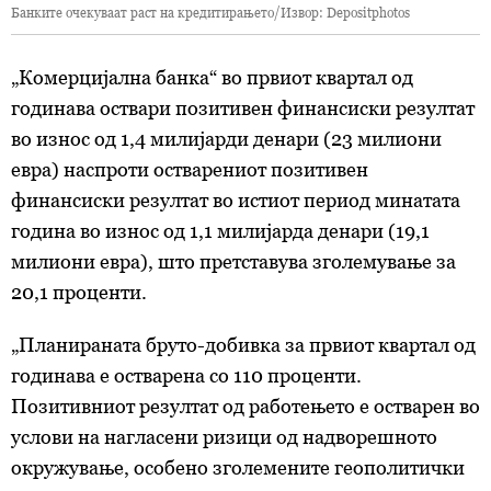
Банките очекуваат раст на кредитирањето/Извор: Depositphotos
„Комерцијална банка“ во првиот квартал од
годинава оствари позитивен финансиски резултат
во износ од 1,4 милијарди денари (23 милиони
евра) наспроти остварениот позитивен
финансиски резултат во истиот период минатата
година во износ од 1,1 милијарда денари (19,1
милиони евра), што претставува зголемување за
20,1 проценти.
„Планираната бруто-добивка за првиот квартал од
годинава е остварена со 110 проценти.
Позитивниот резултат од работењето е остварен во
услови на нагласени ризици од надворешното
окружување, особено зголемените геополитички