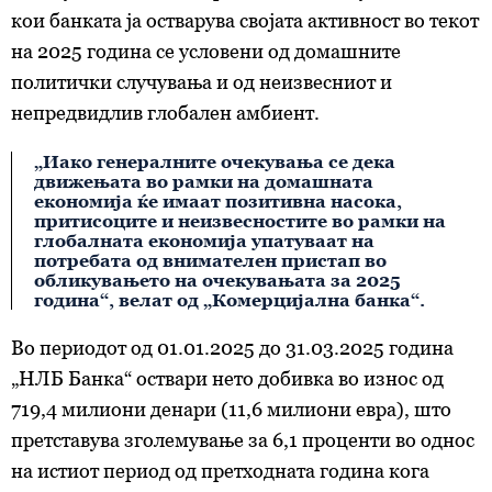
кои банката ја остварува својата активност во текот
на 2025 година се условени од домашните
политички случувања и од неизвесниот и
непредвидлив глобален амбиент.
„Иако генералните очекувања се дека
движењата во рамки на домашната
економија ќе имаат позитивна насока,
притисоците и неизвесностите во рамки на
глобалната економија упатуваат на
потребата од внимателен пристап во
обликувањето на очекувањата за 2025
година“, велат од „Комерцијална банка“.
Во периодот од 01.01.2025 до 31.03.2025 година
„НЛБ Банка“ оствари нето добивка во износ од
719,4 милиони денари (11,6 милиони евра), што
претставува зголемување за 6,1 проценти во однос
на истиот период од претходната година кога