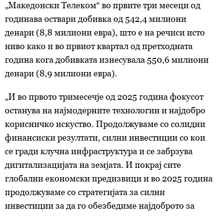
„Македонски Телеком“ во првите три месеци од
колачиња
. Колачињата во кој било момент можете
годинава оствари добивка од 542,4 милиони
повторно да ги ажурирате со клик на „Прикажи ги
денари (8,8 милиони евра), што е на речиси исто
деталите“. Согласноста можете во кој било момент да
ниво како и во првиот квартал од претходната
ја повлечете без негативни последици.
година кога добивката изнесувала 550,6 милиони
денари (8,9 милиони евра).
„И во првото тримесечје од 2025 година фокусот
останува на најмодерните технологии и најдобро
корисничко искуство. Продолжуваме со солидни
финансиски резултати, силни инвестиции со кои
се гради клучна инфраструктура и се забрзува
дигитализацијата на земјата. И покрај сите
глобални економски предизвици и во 2025 година
продолжуваме со стратегијата за силни
инвестиции за да го обезбедиме најдоброто за