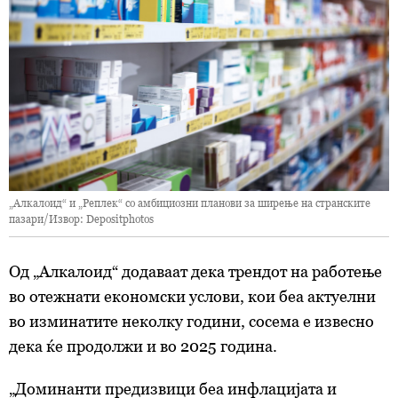
„Алкалоид“ и „Реплек“ со амбициозни планови за ширење на странските
пазари/Извор: Depositphotos
Од „Алкалоид“ додаваат дека трендот на работење
во отежнати економски услови, кои беа актуелни
во изминатите неколку години, сосема е извесно
дека ќе продолжи и во 2025 година.
„Доминанти предизвици беа инфлацијата и