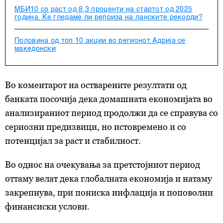
МБИ10 со раст од 8,3 проценти на стартот од 2025
година. Ќе гледаме ли реприза на ланските рекорди?
Половина од топ 10 акции во регионот Адрија се
македонски
Во коментарот на остварените резултати од
банката посочија дека домашната економијата во
анализираниот период продолжи да се справува со
сериозни предизвици, но истовремено и со
потенцијал за раст и стабилност.
Во однос на очекувања за претстојниот период
оттаму велат дека глобалната економија и натаму
закрепнува, при пониска инфлација и поповолни
финансиски услови.