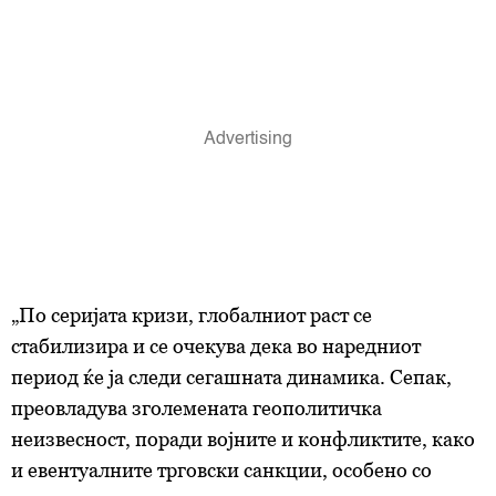
„По серијата кризи, глобалниот раст се
стабилизира и се очекува дека во наредниот
период ќе ја следи сегашната динамика. Сепак,
преовладува зголемената геополитичка
неизвесност, поради војните и конфликтите, како
и евентуалните трговски санкции, особено со