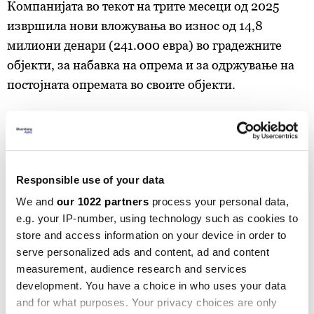
Компанијата во текот на трите месеци од 2025
извршила нови вложувања во износ од 14,8
милиони денари (241.000 евра) во градежните
објекти, за набавка на опрема и за одржување на
постојната опремата во своите објекти.
„Друштвото постојано своите инвестициски
активности во континуитет ги насочува кон
реновирање и модернизација на постојните
хотелски и ресторански капацитети, кон
Responsible use of your data
подобрување на условите за работа, почитување на
We and
our 1022 partners
process your personal data,
протоколите за заштита на здравјето,
e.g. your IP-number, using technology such as cookies to
спроведување на новите законски регулативи и
store and access information on your device in order to
serve personalized ads and content, ad and content
задолжително спроведување на нови стандарди за
measurement, audience research and services
брендираните хотели и тековно одржување“,
development. You have a choice in who uses your data
наведуваат од компанијата.
and for what purposes. Your privacy choices are only