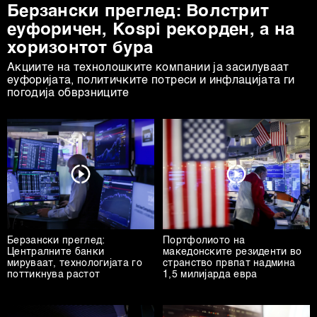
Берзански преглед: Волстрит
еуфоричен, Коspi рекорден, а на
хоризонтот бура
Акциите на технолошките компании ја засилуваат
еуфоријата, политичките потреси и инфлацијата ги
погодија обврзниците
Берзански преглед:
Портфолиото на
Централните банки
македонските резиденти во
мируваат, технологијата го
странство првпат надмина
поттикнува растот
1,5 милијарда евра