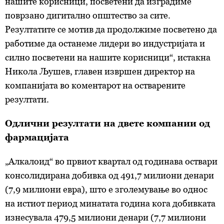
нашите корисници, посветени да изградиме
поврзано дигитално општество за сите.
Резултатите се мотив да продолжиме посветено да
работиме да останеме лидери во индустријата и
силно посветени на нашите корисници“, истакна
Никола Љушев, главен извршен директор на
компанијата во коментарот на остварените
резултати.
Одлични резултати на двете компании од
фармацијата
„Алкалоид“ во првиот квартал од годинава оствари
консолидирана добивка од 491,7 милиони денари
(7,9 милиони евра), што е зголемување во однос
на истиот период минатата година кога добивката
изнесувала 479,5 милиони денари (7,7 милиони