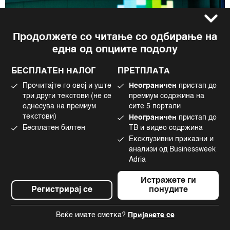
Продолжете со читање со одбирање на
една од опциите подолу
БЕСПЛАТЕН НАЛОГ
ПРЕТПЛАТА
Прочитајте го овој и уште
Неограничен
пристап до
три други текстови (не се
премиум содржина на
однесува на премиум
сите 5 портали
текстови)
Неограничен
пристап до
Берзи
Бесплатен билтен
ТВ и видео содржина
Жешките европски берзи
Ексклузивни приказни и
создаваат еуфорија меѓу
анализи од Businessweek
Adria
инвеститорите
Истражете ги
Европските берзи работат со полна пареа и
Регистрирај се
понудите
привлекуваат сѐ повеќе инвеститори, кои сметаат дека
актуелниот раст е поодржлив од вообичаените
краткорочни пазарни бранови.
Веќе имате сметка?
Пријавете се
пред 3 часа