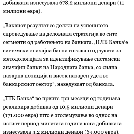
добивката изнесувала 678,2 милиони денари (11
милиони евра).
„Ваквиот резултат се должи на успешното
спроведување на деловната стратегија во сите
сегменти од работењето на банката. ‚НЛБ Банка‘е
системски значајна банка согласно одлуката за
методологијата за идентификување системски
значајни банки на Народната банка, со силна
пазарна позиција и висок пазарен удел во
банкарскиот сектор“, наведуваат од банката.
„ТТК Банка“ во првите три месеци од годинава
реализира добивка од 10,5 милиони денари
(171.000 евра) што е зголемување во однос на
истиот период минатата година кога добивката
изнесувала 4,2 милиони денари (69.000 евра).