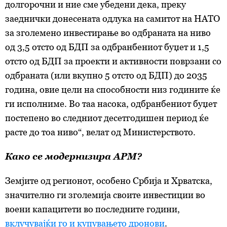
долгорочни и ние сме убедени дека, преку
заеднички донесената одлука на самитот на НАТО
за зголемено инвестирање во одбраната на ниво
од 3,5 отсто од БДП за одбранбениот буџет и 1,5
отсто од БДП за проекти и активности поврзани со
одбраната (или вкупно 5 отсто од БДП) до 2035
година, овие цели на способности низ годините ќе
ги исполниме. Во таа насока, одбранбениот буџет
постепено во следниот десетгодишен период ќе
расте до тоа ниво“, велат од Министерството.
Како се модернизира АРМ?
Земјите од регионот, особено Србија и Хрватска,
значително ги зголемија своите инвестиции во
воени капацитети во последните години,
вклучувајќи го и купувањето дронови
.