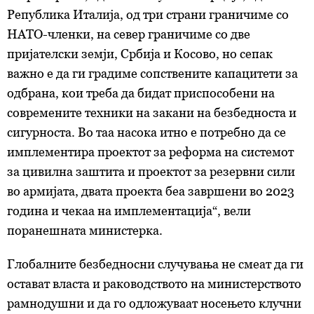
Република Италија, од три страни граничиме со
НАТО-членки, на север граничиме со две
пријателски земји, Србија и Косово, но сепак
важно е да ги градиме сопствените капацитети за
одбрана, кои треба да бидат приспособени на
современите техники на закани на безбедноста и
сигурноста. Во таа насока итно е потребно да се
имплементира проектот за реформа на системот
за цивилна заштита и проектот за резервни сили
во армијата, двата проекта беа завршени во 2023
година и чекаа на имплементација“, вели
поранешната министерка.
Глобалните безбедносни случувања не смеат да ги
остават власта и раководството на министерството
рамнодушни и да го одложуваат носењето клучни