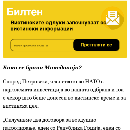
Билтен
Вистинските одлуки започнуваат со
вистински информации
Претплати се
Како се брани Македонија?
Според Петровска, членството во НАТО е
најголемата инвестиција во нашата одбрана и тоа
е чекор што беше донесен во вистинско време и за
вистинска цел.
„Склучивме два договора за воздушно
патролирање, еден со Република Грција, еден со