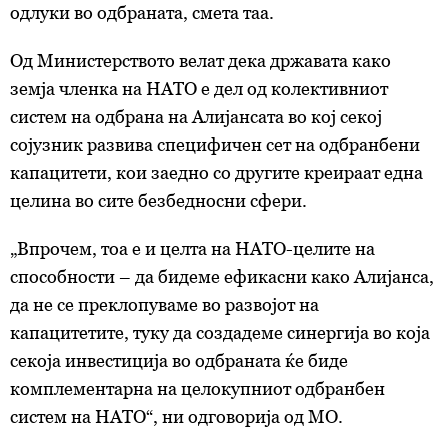
одлуки во одбраната, смета таа.
Од Министерството велат дека државата како
земја членка на НАТО е дел од колективниот
систем на одбрана на Алијансата во кој секој
сојузник развива специфичен сет на одбранбени
капацитети, кои заедно со другите креираат една
целина во сите безбедносни сфери.
„Впрочем, тоа е и целта на НАТО-целите на
способности – да бидеме ефикасни како Алијанса,
да не се преклопуваме во развојот на
капацитетите, туку да создадеме синергија во која
секоја инвестиција во одбраната ќе биде
комплементарна на целокупниот одбранбен
систем на НАТО“, ни одговорија од МО.