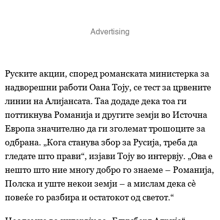
Руските акции, според романската министерка за
надворешни работи Оана Тоју, се тест за црвените
линии на Алијансата. Таа додаде дека тоа ги
поттикнува Романија и другите земји во Источна
Европа значително да ги зголемат трошоците за
одбрана. „Кога станува збор за Русија, треба да
гледате што прави“, изјави Тоју во интервју. „Ова е
нешто што ние многу добро го знаеме – Романија,
Полска и уште некои земји – а мислам дека сè
повеќе го разбира и остатокот од светот.“