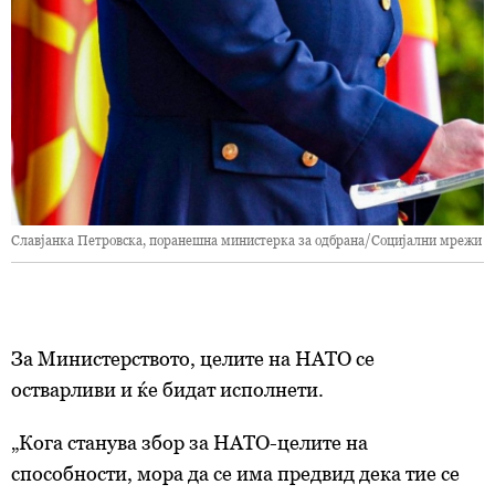
Славјанка Петровска, поранешна министерка за одбрана/Социјални мрежи
За Министерството,
целите на
НАТО се
остварливи и ќе бидат исполнети.
„Кога станува збор за НАТО-целите на
способности, мора да се има предвид дека тие се