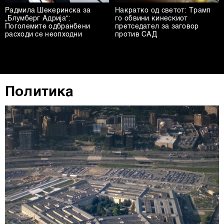
Радмила Шекеринска за
Накратко од светот: Трамп
„Блумберг Адрија“:
го обвини кинескиот
Поголемите одбранбени
претседател за заговор
расходи се неопходни
против САД
Политика