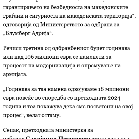
гарантирањето на безбедноста на македонските
граѓани и сигурноста на македонската територија“,
одговорија од Министерството за одбрана за
„Блумберг Адрија“.
Речиси третина од одбранбениот буџет годинава
или над 106 милиони евра се наменети за
процесот на модернизација и опремување на
армијата.
„Годинава за таа намена одвојуваме 18 милиони
евра повеќе во споредба со претходната 2024
година и тоа покажува дека сме посветени на овој
процес“, велат оттаму.
Сепак, претходната министерка за
одбрана
Славјанка Петровска
смета дека не е