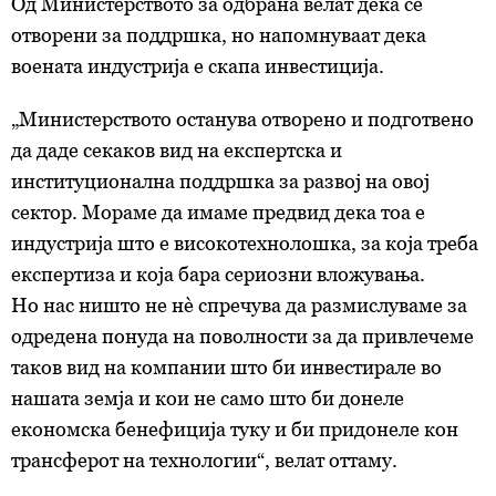
Од Министерството за одбрана велат дека се
отворени за поддршка, но напомнуваат дека
воената индустрија е скапа инвестиција.
„Министерството останува отворено и подготвено
да даде секаков вид на експертска и
институционална поддршка за развој на овој
сектор. Мораме да имаме предвид дека тоа е
индустрија што е високотехнолошка, за која треба
експертиза и која бара сериозни вложувања.
Но нас ништо не нè спречува да размислуваме за
одредена понуда на поволности за да привлечеме
таков вид на компании што би инвестирале во
нашата земја и кои не само што би донеле
економска бенефиција туку и би придонеле кон
трансферот на технологии“, велат оттаму.