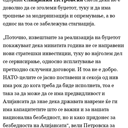
доволно да се зголеми буџетот, туку и да има
трошење за модернизација и опремување, а во
однос на тоа се забележува стагнација.
„Поточно, извештаите за реализација на буџетот
покажуваат дека минатата година не се направени
нови стратешки инвестиции, туку во најголем дел
се сервисирање, односно исплатување на
претходно склучени договори. И тоа не е добро.
НАТО-целите се јасно поставени и секоја од нив
има рок до кога треба да биде исполнета, тоа е
така за да може да се има предвидливост и
Алијансата да знае дека државата навреме ќе ги
има капацитетите што се важни и за нашата
национална безбедност, но и како придонес за
безбедноста на Алијансата“, вели Петровска за