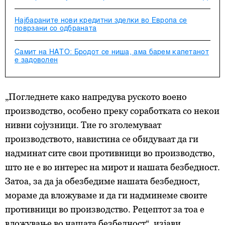
Најбараните нови кредитни зделки во Европа се
поврзани со одбраната
Самит на НАТО: Бродот се ниша, ама барем капетанот
е задоволен
„Погледнете како напредува руското воено
производство, особено преку соработката со некои
нивни сојузници. Тие го зголемуваат
производството, навистина се обидуваат да ги
надминат сите свои противници во производство,
што не е во интерес на мирот и нашата безбедност.
Затоа, за да ја обезбедиме нашата безбедност,
мораме да вложуваме и да ги надминеме своите
противници во производство. Рецептот за тоа е
вложување во нашата безбедност“, изјави