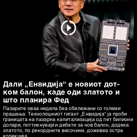
Дали „Енвидија“ е новиот дот-
ком балон, каде оди златото и
што планира Фед
Пазарите оваа недела беа обележани со големи
прашања. Технолошкиот гигант „Енвидија“ ја проби
границата на пазарна капитализација од пет билиони
долари, поттикнувајќи дебати за нов балон, додека
златото, по рекордните височини, доживеа остра
корекција.