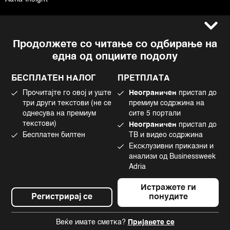
Услови за користење
Следете не
Продолжете со читање со одбирање на
Импресум
Facebook
една од опциите подолу
Политика на приватност
Instagram
Политика за колачиња
Twitter
БЕСПЛАТЕН НАЛОГ
ПРЕТПЛАТА
Маркетинг
Linkedin
Прочитајте го овој и уште
Неограничен
пристап до
Употреба на вештачка интелигенција
Tiktok
три други текстови (не се
премиум содржина на
однесува на премиум
сите 5 портали
текстови)
Неограничен
пристап до
Бесплатен билтен
ТВ и видео содржина
©2022 - 2026 Bloomberg L.P. All Rights Reserved. BLOOMBERG and the
Ексклузивни приказни и
BLOOMBERG logo are registered trademarks and service marks of
Bloomberg Finance L.P. or its subsidiaries, displayed with permission
анализи од Businessweek
Bloomberg Adria is a Mtel Swiss SA Property
Adria
News CMS by Cubes
Истражете ги
Регистрирај се
понудите
Веќе имате сметка?
Пријавете се