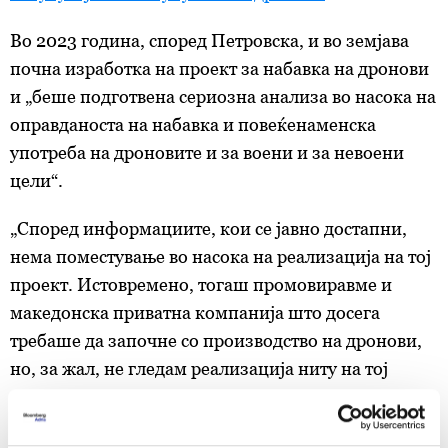
Во 2023 година, според Петровска, и во земјава
почна изработка на проект за набавка на дронови
и „беше подготвена сериозна анализа во насока на
оправданоста на набавка и повеќенаменска
употреба на дроновите и за воени и за невоени
цели“.
„Според информациите, кои се јавно достапни,
нема поместување во насока на реализација на тој
проект. Истовремено, тогаш промовиравме и
македонска приватна компанија што досега
требаше да започне со производство на дронови,
но, за жал, не гледам реализација ниту на тој
проект“, вели таа.
Од Министерството за одбрана велат дека во