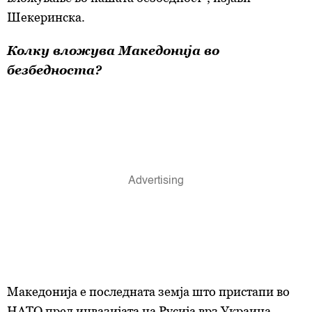
Шекеринска.
Колку вложува
Македонија
во
безбедноста?
Македонија е последната земја што пристапи во
НАТО пред инвазијата на Русија врз Украина.