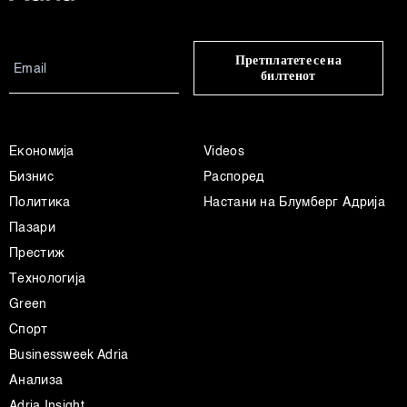
Претплатете се на
билтенот
Економија
Videos
Бизнис
Распоред
Политика
Настани на Блумберг Адрија
Пазари
Престиж
Технологија
Green
Спорт
Businessweek Adria
Анализа
Adria Insight