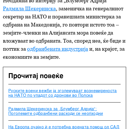
Неодамна во интервју за „Блумберг Адрија“
Радмила Шекеринска
, заменичка на генералниот
секретар на НАТО и поранешната министерка за
одбрана на Македонија, го повтори истото тоа –
земјите-членки на Алијансата мора повеќе да
вложуваат во одбраната. Тоа, според неа, ќе биде и
поттик за
одбранбената индустрија
и, на крајот, за
економиите на земјите.
Прочитај повеќе
Руските воени вежби ја зголемуваат вознемиреноста
на НАТО по упадот со дронови во Полска
Радмила Шекеринска за „Блумберг Адрија“:
Поголемите одбранбени расходи се неопходни
На Европа очајно ѝ е потребна воената помош од САД