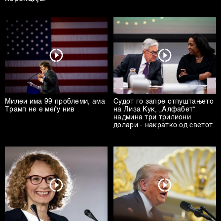
Милеи има 99 проблеми, ама
Судот го запре отпуштањето
Трамп не е меѓу нив
на Лиза Кук, „Алфабет“
надмина три трилиони
долари - накратко од светот