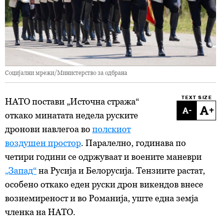
Социјални мрежи/Министерство за одбрана
TEXT SIZE
НАТО постави „Источна стража“
-
+
откако минатата недела руските
дронови навлегоа во
полскиот
воздушен простор
. Паралелно, годинава по
четири години се одржуваат и воените маневри
„Запад“
на Русија и Белорусија. Тензиите растат,
особено откако еден руски дрон викендов внесе
вознемиреност и во Романија, уште една земја
членка на НАТО.