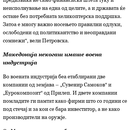
неисполнување на една од целите, а и државата ќе
остане без потребната хеликоптерска поддршка.
Затоа е многу важно носењето правилни одлуки,
ослободени од политикантство и неоправдани
сомнежи“, вели Петровска.
Македонија некогаш имаше воена
индустрија
Во воената индустрија
беа етаблирани
две
компании од земјава
– „Сувенир Самоков“ и
„Еурокомпозит“ од Прилеп. И двете компании
помладите ги памтат како фирми што со години се
под стечај и за кои се бара инвеститор, а не како
производители на оружје.