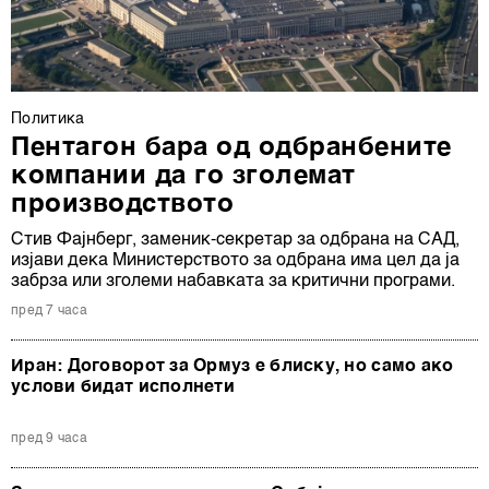
Политика
Пентагон бара од одбранбените
компании да го зголемат
производството
Стив Фајнберг, заменик-секретар за одбрана на САД,
изјави дека Министерството за одбрана има цел да ја
забрза или зголеми набавката за критични програми.
пред 7 часа
Иран: Договорот за Ормуз е блиску, но само ако
услови бидат исполнети
пред 9 часа