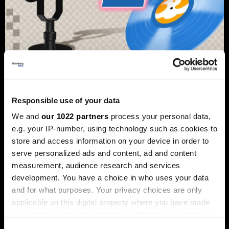
Од Џастин Бибер до Санремо:
Како вашата омилена песна може
Responsible use of your data
да стане инвестиција
We and
our 1022 partners
process your personal data,
попрофитабилна од
e.g. your IP-number, using technology such as cookies to
недвижнините
store and access information on your device in order to
Во последните неколку години, музичките права
serve personalized ads and content, ad and content
станаа сè попопуларна форма на инвестирање.
measurement, audience research and services
development. You have a choice in who uses your data
and for what purposes. Your privacy choices are only
applicable on this digital property where you have made
your choices. You can change or withdraw your consent
any time from the Cookie Declaration or by clicking on