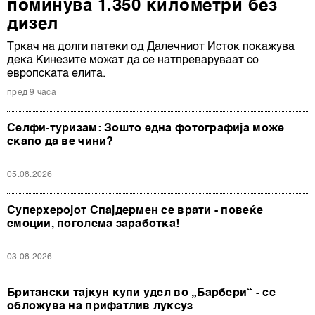
поминува 1.350 километри без
дизел
Тркач на долги патеки од Далечниот Исток покажува
дека Кинезите можат да се натпреваруваат со
европската елита.
пред 9 часа
Селфи-туризам: Зошто една фотографија може
скапо да ве чини?
05.08.2026
Суперхеројот Спајдермен се врати - повеќе
емоции, поголема заработка!
03.08.2026
Британски тајкун купи удел во „Барбери“ - се
обложува на прифатлив луксуз