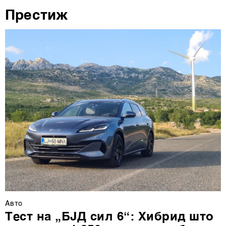
деталите“. Согласноста можете во кој било момент да
Престиж
ја повлечете без негативни последици.
Авто
Тест на „БЈД сил 6“: Хибрид што