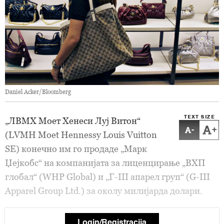
Daniel Acker/Bloomberg
TEXT SIZE
„ЛВМХ Моет Хенеси Луј Витон“
-
+
(LVMH Moet Hennessy Louis Vuitton
SE) конечно им го продаде „Марк
Џејкобс“ на компанијата за лиценцирање „ВХП
глобал“ (WHP Global) и „Г-III апарел груп“ (G-III
Apparel Group Ltd.) за околу милијарда долари.
Login/Registracija