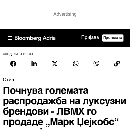
Пријава
Претплата
СПОДЕЛИ ЈА ВЕСТА
Cтил
Почнува големата
распродажба на луксузни
брендови - ЛВМХ го
продаде „Марк Џејкобс“