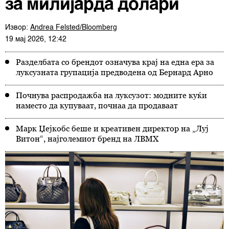
за милијарда долари
Извор:
Andrea Felsted/Bloomberg
19 мај 2026, 12:42
Разделбата со брендот означува крај на една ера за
луксузната групација предводена од Бернард Арно
Почнува распродажба на луксузот: модните куќи
наместо да купуваат, почнаа да продаваат
Марк Џејкобс беше и креативен директор на „Луј
Витон“, најголемиот бренд на ЛВМХ