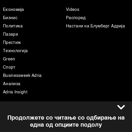
Економија
Videos
Бизнис
Распоред
Политика
Настани на Блумберг Адрија
Пазари
Престиж
Технологија
Green
Спорт
Businessweek Adria
Анализа
Adria Insight
Услови за користење
Следете не
Продолжете со читање со одбирање на
Импресум
Facebook
една од опциите подолу
Политика на приватност
Instagram