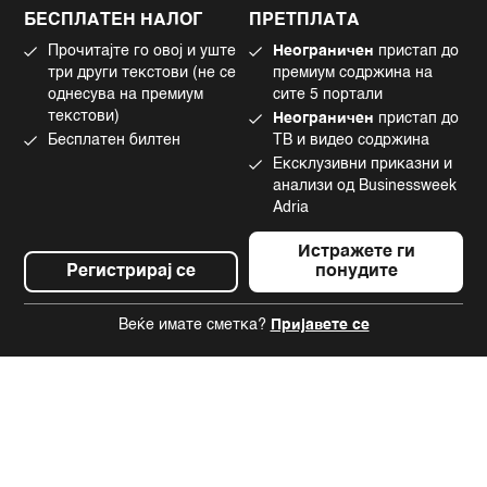
Политика за колачиња
Twitter
БЕСПЛАТЕН НАЛОГ
ПРЕТПЛАТА
Маркетинг
Linkedin
Прочитајте го овој и уште
Неограничен
пристап до
Употреба на вештачка интелигенција
Tiktok
три други текстови (не се
премиум содржина на
однесува на премиум
сите 5 портали
текстови)
Неограничен
пристап до
Бесплатен билтен
ТВ и видео содржина
©2022 - 2026 Bloomberg L.P. All Rights Reserved. BLOOMBERG and the
Ексклузивни приказни и
BLOOMBERG logo are registered trademarks and service marks of
Bloomberg Finance L.P. or its subsidiaries, displayed with permission
анализи од Businessweek
Bloomberg Adria is a Mtel Swiss SA Property
Adria
News CMS by Cubes
Истражете ги
Регистрирај се
понудите
Веќе имате сметка?
Пријавете се