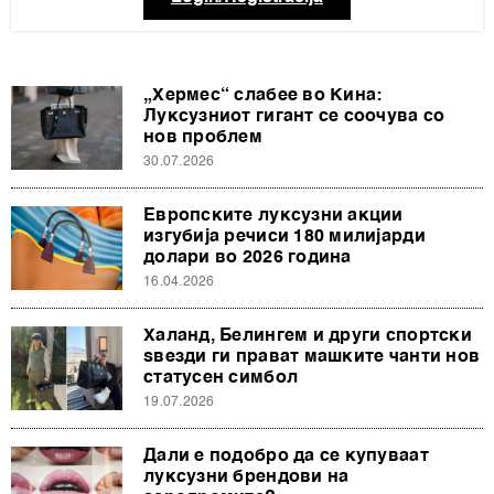
„Хермес“ слабее во Кина:
Луксузниот гигант се соочува со
нов проблем
30.07.2026
Европските луксузни акции
изгубија речиси 180 милијарди
долари во 2026 година
16.04.2026
Халанд, Белингем и други спортски
ѕвезди ги прават машките чанти нов
статусен симбол
19.07.2026
Дали е подобро да се купуваат
луксузни брендови на