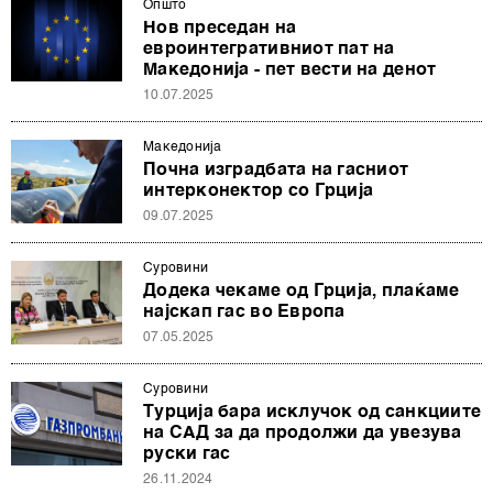
Општо
Нов преседан на
евроинтегративниот пат на
Македонија - пет вести на денот
10.07.2025
Македонија
Почна изградбата на гасниот
интерконектор со Грција
09.07.2025
Суровини
Додека чекаме од Грција, плаќаме
најскап гас во Европа
07.05.2025
Суровини
Турција бара исклучок од санкциите
на САД за да продолжи да увезува
руски гас
26.11.2024