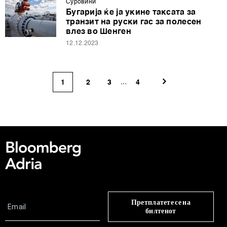
Суровини
Бугарија ќе ја укине таксата за
транзит на руски гас за полесен
влез во Шенген
12.12.2023
...
1
2
3
4
Претплатете се на
билтенот