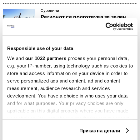
Суровини
Регионот се подготвува за зелен
водород, ќе биде ли Македонија дел
од плановите?
24.09.2024
Responsible use of your data
Суровини
Гасот достигна највисока цена
We and
our 1022 partners
process your personal data,
годинава
e.g. your IP-number, using technology such as cookies to
08.08.2024
store and access information on your device in order to
serve personalized ads and content, ad and content
Суровини
measurement, audience research and services
Европа преговара за одржување на
development. You have a choice in who uses your data
протокот на гасоводот Русија-
and for what purposes. Your privacy choices are only
Украина
applicable on this digital property where you have made
12.06.2024
your choices. You can change or withdraw your consent
any time from the Cookie Declaration or by clicking on
Македонија
Приказ на детали
ЕБОР одобри кредит за гасоводот,
the Privacy trigger icon.
екологистите бараат да се запре