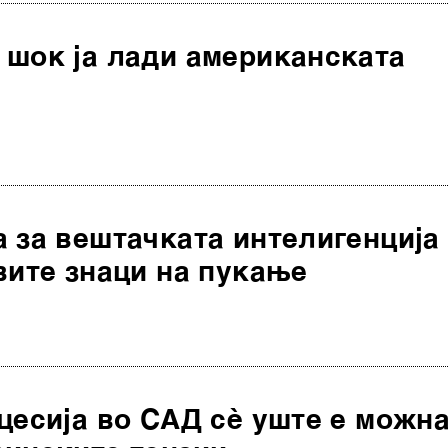
 шок ја лади американската
 за вештачката интелигенција
вите знаци на пукање
цесија во САД сè уште е можн