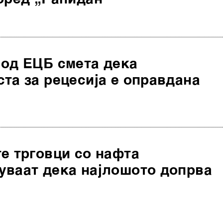
 од ЕЦБ смета дека
та за рецесија е оправдана
е трговци со нафта
уваат дека најлошото допрва