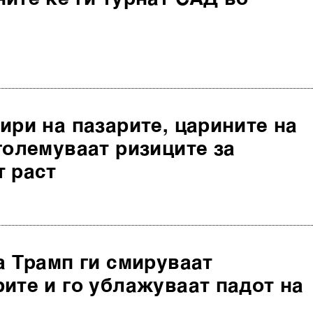
ири на пазарите, царините на
големуваат ризиците за
т раст
а Трамп ги смируваат
ите и го ублажуваат падот на