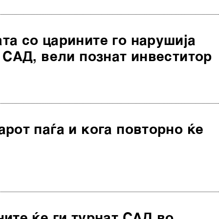
та со царините го нарушија
 САД, вели познат инвеститор
рот паѓа и кога повторно ќе
ите ќе ги турнат САД во