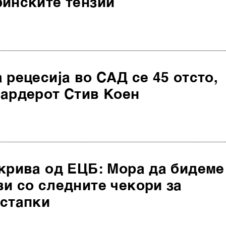
ринските тензии
 рецесија во САД се 45 отсто,
јардерот Стив Коен
крива од ЕЦБ: Мора да бидеме
и со следните чекори за
 стапки