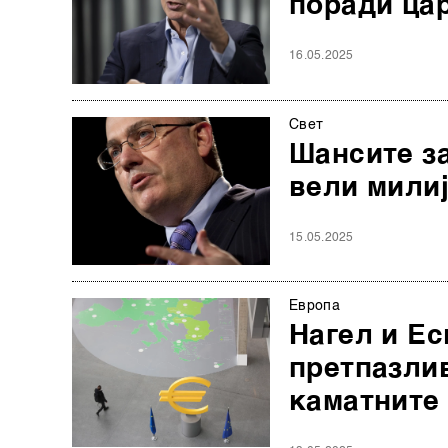
поради ца
16.05.2025
Свет
Шансите за
вели мили
15.05.2025
Европа
Нагел и Ес
претпазлив
каматните