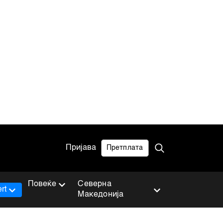
Пријава
Претплата
Повеќе
Северна
rt
Македонија