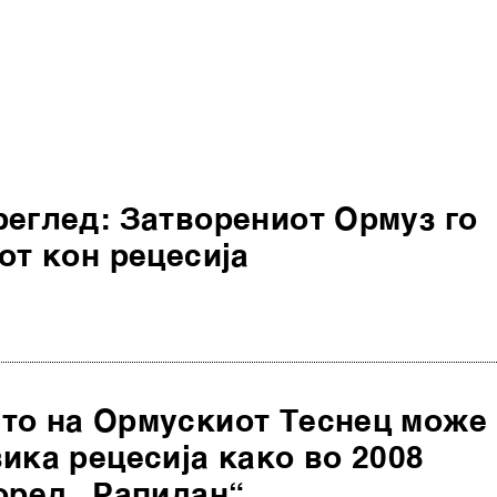
реглед: Затворениот Ормуз го
от кон рецесија
то на Ормускиот Теснец може
ика рецесија како во 2008
оред „Рапидан“