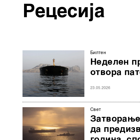
Рецесија
Билтен
Неделен п
отвора пат
23.05.2026
Свет
Затворање
да предизв
година, сп