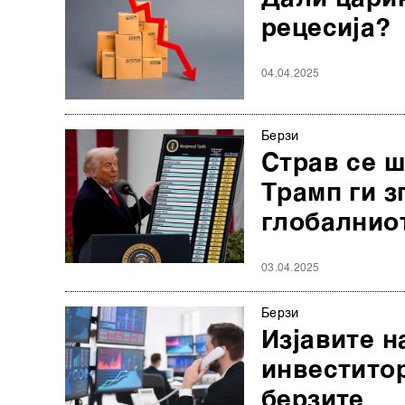
рецесија?
04.04.2025
Берзи
Страв се ш
Трамп ги з
глобалнио
03.04.2025
Берзи
Изјавите н
инвеститор
берзите