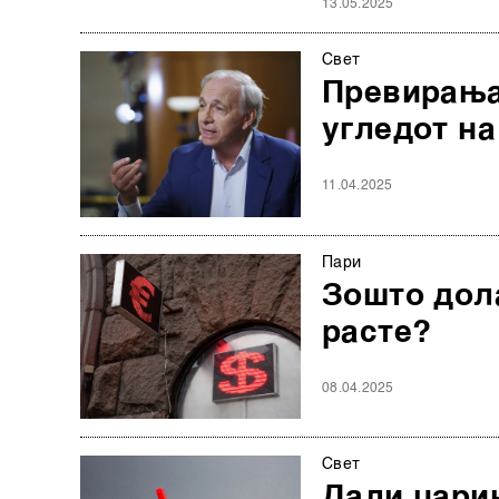
13.05.2025
Свет
Превирања
угледот на
11.04.2025
Пари
Зошто дола
расте?
08.04.2025
Свет
Дали царин