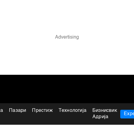
ка
Пазари
Престиж
Технологија
Бизнисвик
Expe
Адрија