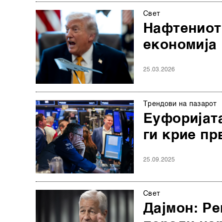
Свет
Нафтениот
економија
25.03.2026
Трендови на пазарот
Еуфоријата
ги крие пр
25.09.2025
Свет
Дајмон: Ре