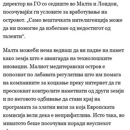
директор на ГО со седиште во Малта и Лондон,
посочувајќи ги условите за вработување на
островот. „Само вештачката интелигенција може
да ни помогне да избегаме од недостигот од
таленти“.
Малта можеби нема веднаш да ви падне на памет
како земја што е авангарда на технолошките
иновации. Малиот медитерански остров е
попознат по лабавата регулатива што им помага
на компаниите за коцкање преку интернет да ги
прескокнат контролите наметнати од други земји
и по неговото одбивање да стави крај на
програмата за златни визи за која Европската
комисија вели дека е неприфатлива. Исто така, во
минатото беше посочуван поради неуспехот