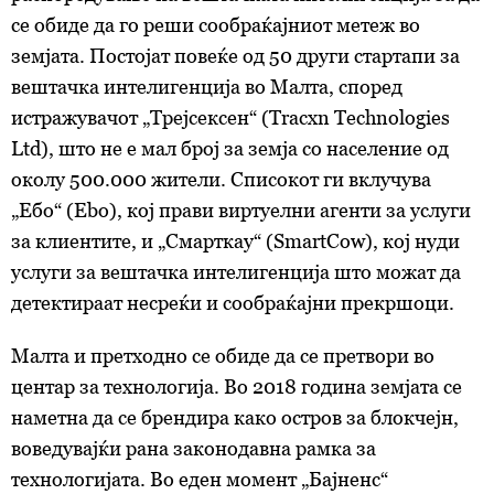
се обиде да го реши сообраќајниот метеж во
земјата. Постојат повеќе од 50 други стартапи за
вештачка интелигенција во Малта, според
истражувачот „Трејсексен“ (Tracxn Technologies
Ltd), што не е мал број за земја со население од
околу 500.000 жители. Списокот ги вклучува
„Ебо“ (Ebo), кој прави виртуелни агенти за услуги
за клиентите, и „Смарткау“ (SmartCow), кој нуди
услуги за вештачка интелигенција што можат да
детектираат несреќи и сообраќајни прекршоци.
Малта и претходно се обиде да се претвори во
центар за технологија. Во 2018 година земјата се
наметна да се брендира како остров за блокчејн,
воведувајќи рана законодавна рамка за
технологијата. Во еден момент „Бајненс“