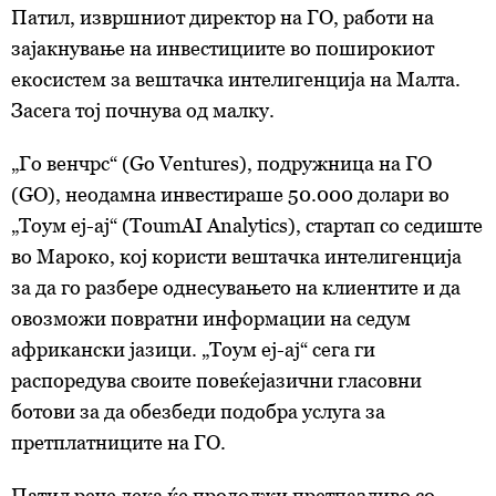
Патил, извршниот директор на ГО, работи на
зајакнување на инвестициите во поширокиот
екосистем за вештачка интелигенција на Малта.
Засега тој почнува од малку.
„Го венчрс“ (Go Ventures), подружница на ГО
(GO), неодамна инвестираше 50.000 долари во
„Тоум еј-ај“ (ToumAI Analytics), стартап со седиште
во Мароко, кој користи вештачка интелигенција
за да го разбере однесувањето на клиентите и да
овозможи повратни информации на седум
африкански јазици. „Тоум еј-ај“ сега ги
распоредува своите повеќејазични гласовни
ботови за да обезбеди подобра услуга за
претплатниците на ГО.
Патил рече дека ќе продолжи претпазливо со