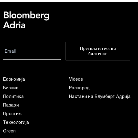
Претплатете се на
билтенот
Економија
Videos
Бизнис
Распоред
Политика
Настани на Блумберг Адрија
Пазари
Престиж
Технологија
Green