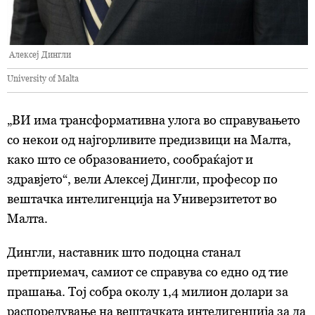
Алексеј Дингли
University of Malta
„ВИ има трансформативна улога во справувањето
со некои од најгорливите предизвици на Малта,
како што се образованието, сообраќајот и
здравјето“, вели Алексеј Дингли, професор по
вештачка интелигенција на Универзитетот во
Малта.
Дингли, наставник што подоцна станал
претприемач, самиот се справува со едно од тие
прашања. Тој собра околу 1,4 милион долари за
распоредување на вештачката интелигенција за да