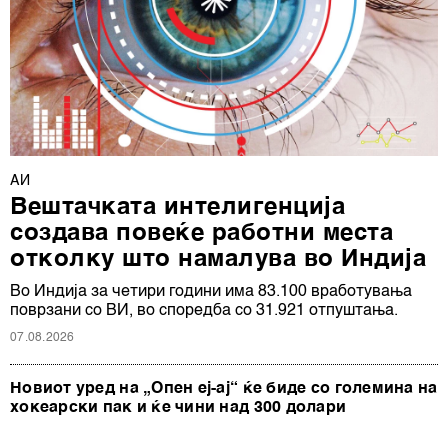
АИ
Вештачката интелигенција
создава повеќе работни места
отколку што намалува во Индија
Во Индија за четири години има 83.100 вработувања
поврзани со ВИ, во споредба со 31.921 отпуштања.
07.08.2026
Новиот уред на „Опен еј-ај“ ќе биде со големина на
хокеарски пак и ќе чини над 300 долари