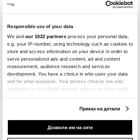
на вештачката интелигенција во здравството,
образованието и финансиите. За дополнително
комплицирање на работите, Мускат поднесе
Responsible use of your data
оставка на почетокот на 2020 година, откако
We and
our 1022 partners
process your personal data,
неговите помошници беа поврзани со
e.g. your IP-number, using technology such as cookies to
автомобилот-бомба во која загина истражувачка
store and access information on your device in order to
serve personalized ads and content, ad and content
новинарка. Абела ја презеде функцијата премиер
measurement, audience research and services
по него и оттогаш за двојно ја прошири
development. You have a choice in who uses your data
прегратката за вештачката интелигенција во
and for what purposes. Your privacy choices are only
земјата.
applicable on this digital property where you have made
your choices. You can change or withdraw your consent
Дингли работи на ревидирана стратегија за ВИ со
any time from the Cookie Declaration or by clicking on
Приказ на детали
владата. Како одговор на построгите регулативи за
the Privacy trigger icon.
вештачка интелигенција на Европската Унија,
If you allow, we would also like to:
Дозволи им на сите
Малта планира да воведе конкретни мерки за
Collect information about your geographical
справување со преместувањето на работните