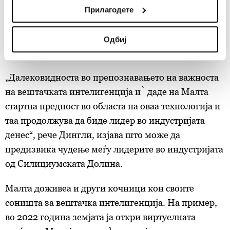
location which can be accurate to within several
места, да ја подобри писменоста за вештачката
Прилагодете
meters
интелигенција на сите образовни нивоа и да ги
Identify your device by actively scanning it for
приспособи своите рамки за да обезбеди етичка
Одбиј
specific characteristics (fingerprinting)
примена на технологијата, вели тој.
Find out more about how your personal data is processed
and set your preferences in the
details section
.
„Далековидноста во препознавањето на важноста
на вештачката интелигенција ѝ даде на Малта
Заедничките ракувачи се HD-WIN ARENA SPORT
d.o.o. и
Пертнери
. Повеќе за податоците кои ги
стартна предност во областа на оваа технологија и
обработуваме како и за вашите права прочитајте во
таа продолжува да биде лидер во индустријата
нашата
Политика на приватност
, а за колачињата и
денес“, рече Дингли, изјава што може да
други слични технологии во
Политиката на
предизвика чудење меѓу лидерите во индустријата
колачиња
. Колачињата во кој било момент можете
од Силициумската Долина.
повторно да ги ажурирате со клик на „Прикажи ги
деталите“. Согласноста можете во кој било момент да
Малта доживеа и други кочници кон своите
ја повлечете без негативни последици.
соништа за вештачка интелигенција. На пример,
во 2022 година земјата ја откри виртуелната