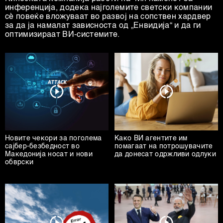
инференција, додека најголемите светски компании
сè повеќе вложуваат во развој на сопствен хардвер
за да ја намалат зависноста од „Енвидија“ и да ги
оптимизираат ВИ-системите.
Новите чекори за поголема
Како ВИ агентите им
сајбер-безбедност во
помагаат на потрошувачите
Македонија носат и нови
да донесат одржливи одлуки
обврски