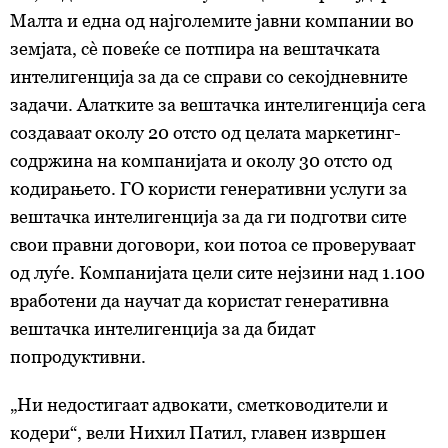
Малта и една од најголемите јавни компании во
земјата, сè повеќе се потпира на вештачката
интелигенција за да се справи со секојдневните
задачи. Алатките за вештачка интелигенција сега
создаваат околу 20 отсто од целата маркетинг-
содржина на компанијата и околу 30 отсто од
кодирањето. ГО користи генеративни услуги за
вештачка интелигенција за да ги подготви сите
свои правни договори, кои потоа се проверуваат
од луѓе. Компанијата цели сите нејзини над 1.100
вработени да научат да користат генеративна
вештачка интелигенција за да бидат
попродуктивни.
„Ни недостигаат адвокати, сметководители и
кодери“, вели Нихил Патил, главен извршен