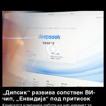
„Дипсик“ развива сопствен ВИ-
чип, „Енвидија“ под притисок
Кинеската компанија работи на чип наменет за