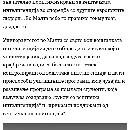
значително пооптимизирани за вештачката
интелигенција во споредба со другите европските
лидери. „Во Малта веќе го правиме токму тоа“,
додаде тој.
Универзитетот во Малта се сврте кон вештачката
интелигенција за да се обиде да го зачува својот
уникатен јазик, да ги надгледува своите
крајбрежни води со беспилотни летала
контролирани од вештачка интелигенција и да ги
приспособи училишните програми, вклучувајќи и
развивање програма за помлади студенти, која
вклучува создавање „кукли со вештачка
интелигенција“ и „приказни поддржани од
вештачка интелигенција“.