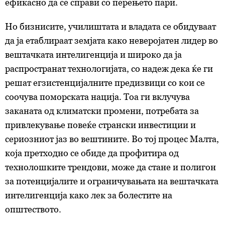
ефикасно да се справи со перењето пари.
Но бизнисите, училиштата и владата се обидуваат
да ја етаблираат земјата како неверојатен лидер во
вештачката интелигенција и широко да ја
распространат технологијата, со надеж дека ќе ги
решат егзистенцијалните предизвици со кои се
соочува поморската нација. Тоа ги вклучува
заканата од климатски промени, потребата за
привлекување повеќе странски инвестиции и
сериозниот јаз во вештините. Во тој процес Малта,
која претходно се обиде да профитира од
технолошките трендови, може да стане и полигон
за потенцијалите и ограничувањата на вештачката
интелигенција како лек за болестите на
општеството.