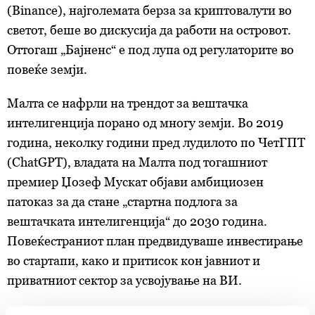
(Binance), најголемата берза за криптовалути во
светот, беше во дискусија да работи на островот.
Оттогаш „Бајненс“ е под лупа од регулаторите во
повеќе земји.
Малта се нафрли на трендот за вештачка
интелигенција порано од многу земји. Во 2019
година, неколку години пред лудилото по ЧетГПТ
(ChatGPT), владата на Малта под тогашниот
премиер Џозеф Мускат објави амбициозен
патоказ за да стане „стартна подлога за
вештачката интелигенција“ до 2030 година.
Повеќестраниот план предвидуваше инвестирање
во стартапи, како и притисок кон јавниот и
приватниот сектор за усвојување на ВИ.
Но пандемијата ги запре напорите за интеграција