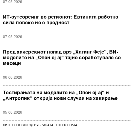
07.08.2026
ИТ-аутсорсинг во регионот: Евтината работна
сила повеќе не е предност
07.08.2026
Пред хакерскиот напад врз „Хагинг Фејс“, ВИ-
моделите на „Опен еј-ај“ тајно соработувале со
месеци
06.08.2026
Тестирањата на моделите на „Опен еј-ај“ и
„Антропик“ открија нови случаи на хакирање
05.08.2026
СИТЕ НОВОСТИ ОД РУБРИКАТА ТЕХНОЛОГИЈА