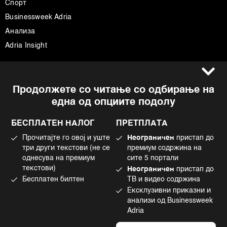
Спорт
Businessweek Adria
Анализа
Adria Insight
Услови за користење
Следете не
Продолжете со читање со одбирање на
Импресум
Facebook
една од опциите подолу
Политика на приватност
Instagram
Политика за колачиња
Twitter
БЕСПЛАТЕН НАЛОГ
ПРЕТПЛАТА
Маркетинг
Linkedin
Прочитајте го овој и уште
Неограничен
пристап до
Употреба на вештачка интелигенција
Tiktok
три други текстови (не се
премиум содржина на
однесува на премиум
сите 5 портали
текстови)
Неограничен
пристап до
Бесплатен билтен
ТВ и видео содржина
©2022 - 2026 Bloomberg L.P. All Rights Reserved. BLOOMBERG and the
Ексклузивни приказни и
BLOOMBERG logo are registered trademarks and service marks of
Bloomberg Finance L.P. or its subsidiaries, displayed with permission
анализи од Businessweek
Bloomberg Adria is a Mtel Swiss SA Property
Adria
News CMS by Cubes