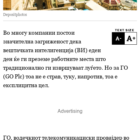
Depositphotos
TEXT SIZE
Во многу компании постои
-
+
значителна загриженост дека
вештачката интелигенција (ВИ) еден
ден ќе ги преземе работните места што
традиционално ги извршуваат луѓето. Но за ГО
(GO Plc) тоа не е страв, туку, напротив, тоа е
експлицитна цел.
ГО, водечкиот телекомуникациски провајдер во