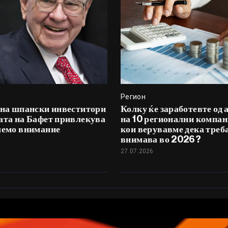
Регион
 на шпански инвеститори
Колку ќе заработевте од 
ата на Бафет привлекува
на 10 регионални компан
лемо внимание
кои верувавме дека треба
внимава во 2026?
27.07.2026