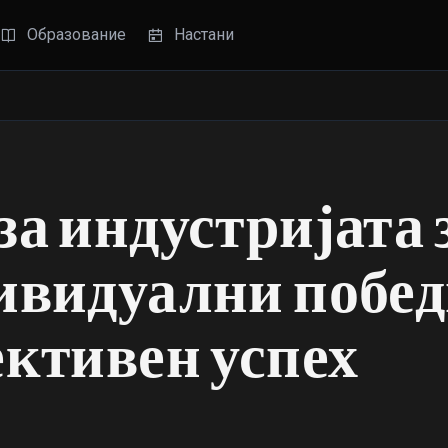
Образование
Настани
а индустријата 
ивидуални побе
ективен успех