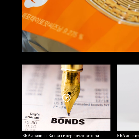
ББА анализа: Какви се перспективите за
ББА анализ