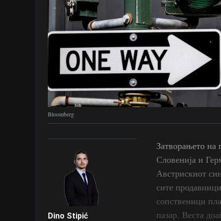
Bloomberg
Затворањето на 
Словенија и Гер
Австрискиот син
сите продавници
сопственици пла
пазар. Веста доа
Dino Stipić