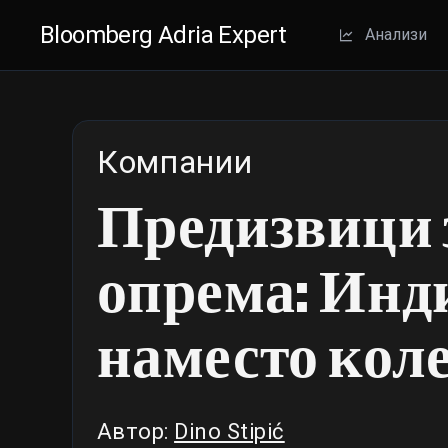
Bloomberg Adria Expert
Aнализи
Компании
Предизвици з
опрема: Инд
наместо кол
Автор:
Dino Stipić