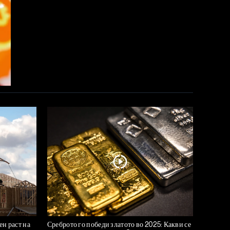
н раст на
Среброто го победи златото во 2025: Какви се