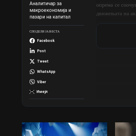
Aналитичар за
опрема се соочув
макроекономија и
движењата на ак
пазари на капитал
СПОДЕЛИ ЈА ВЕСТА
Facebook
Post
Tweet
WhatsApp
Viber
Имејл