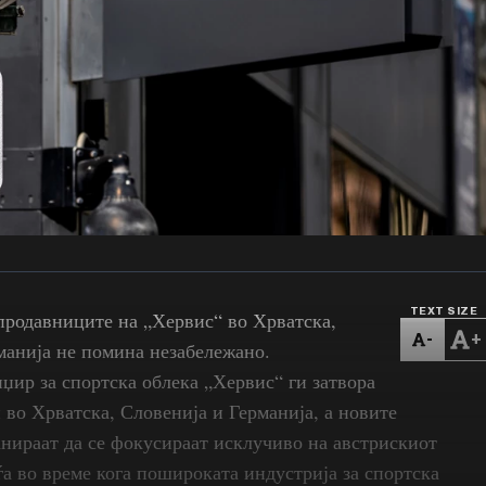
TEXT SIZE
продавниците на „Хервис“ во Хрватска,
-
+
манија не помина незабележано.
џир за спортска облека „Хервис“ ги затвора
 во Хрватска, Словенија и Германија, а новите
нираат да се фокусираат исклучиво на австрискиот
ѓа во време кога пошироката индустрија за спортска