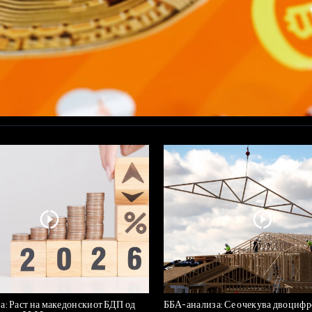
а: Раст на македонскиот БДП од
ББА-анализа: Се очекува двоцифре