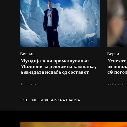
Бизнис
Берзи
Мундијалски промашувања:
Успехот
Милиони за рекламна кампања,
од школ
а ѕвездата испаѓа од составот
сè пого
18.06.2026
29.07.2026
СИТЕ НОВОСТИ ОД РУБРИКАТА АНАЛИЗА