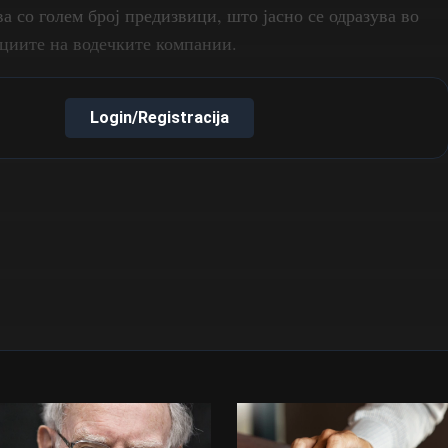
а со голем број предизвици, што јасно се одразува во
циите на водечките компании.
Login/Registracija