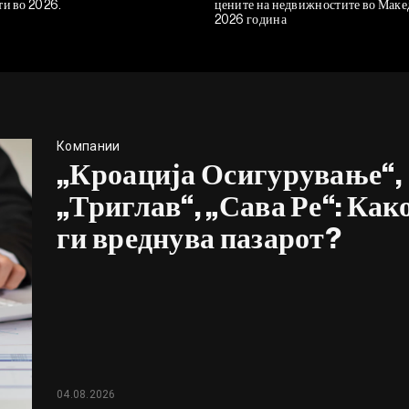
ти во 2026.
цените на недвижностите во Маке
2026 година
Компании
„Кроација Осигурување“,
„Триглав“, „Сава Ре“: Как
ги вреднува пазарот?
04.08.2026