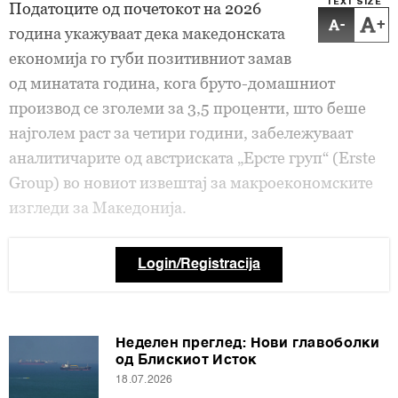
TEXT SIZE
Податоците од почетокот на 2026
-
+
година укажуваат дека македонската
економија го губи позитивниот замав
од минатата година, кога бруто-домашниот
производ се зголеми за 3,5 проценти, што беше
најголем раст за четири години, забележуваат
аналитичарите од австриската „Ерсте груп“ (Erste
Group) во новиот извештај за макроекономските
изгледи за Македонија.
Login/Registracija
Неделен преглед: Нови главоболки
од Блискиот Исток
18.07.2026