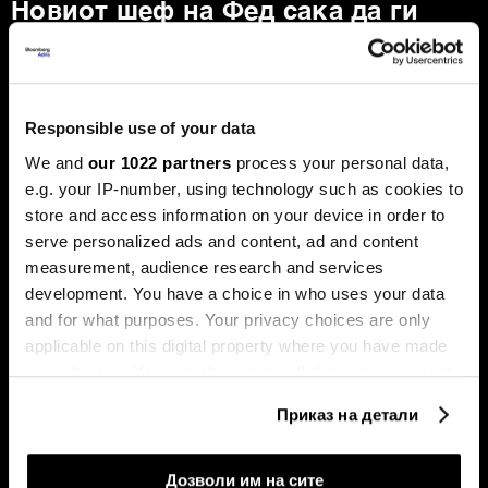
Новиот шеф на Фед сака да ги
намали каматите - пазарот го чека
првиот потег
Новиот шеф на Фeд, Кевин Варш, ќе се обиде
агресивно да ја протурка агендата за намалување на
Responsible use of your data
каматните стапки, но Марко Бјеговиќ од „Аркомина
рисрч“ предупредува дека за тоа ќе мора да ги
We and
our 1022 partners
process your personal data,
редефинира клучните економски индикатори и да ги
e.g. your IP-number, using technology such as cookies to
придобие скептичните колеги.
store and access information on your device in order to
serve personalized ads and content, ad and content
measurement, audience research and services
development. You have a choice in who uses your data
and for what purposes. Your privacy choices are only
applicable on this digital property where you have made
your choices. You can change or withdraw your consent
any time from the Cookie Declaration or by clicking on
Приказ на детали
the Privacy trigger icon.
Таки Фити: Се заканува
Последната карта на Иран:
стагфлација, потребни се
зошто Хутите засега нема
мерки за ценовна
целосно да се вклучат во
If you allow, we would also like to:
стабилност
војната
Дозволи им на сите