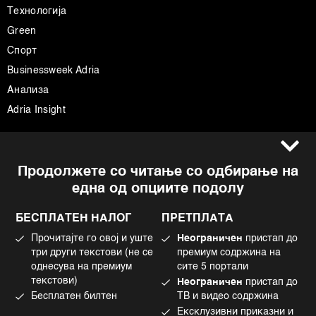
Технологија
Green
Спорт
Businessweek Adria
Анализа
Adria Insight
Услови за користење
Следете не
Продолжете со читање со одбирање на
Импресум
Facebook
една од опциите подолу
Политика на приватност
Instagram
Политика за колачиња
Twitter
БЕСПЛАТЕН НАЛОГ
ПРЕТПЛАТА
Маркетинг
Linkedin
Прочитајте го овој и уште
Неограничен
пристап до
Употреба на вештачка интелигенција
Tiktok
три други текстови (не се
премиум содржина на
однесува на премиум
сите 5 портали
текстови)
Неограничен
пристап до
Бесплатен билтен
ТВ и видео содржина
©2022 - 2026 Bloomberg L.P. All Rights Reserved. BLOOMBERG and the
Ексклузивни приказни и
BLOOMBERG logo are registered trademarks and service marks of