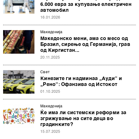
6.000 евра за купување електричен
автомобил
16.01.2026
Македонија
Македонско мени, ама со месо од
Бразил, сирење од Германија, грав
од Киргистан...
20.11.2025
Свет
Кинезите ги надминаа „Ауди“ и
„Рено“: Офанзива од Истокот
01.10.2025
Македонија
Ќе има ли системски реформи за
згрижување на сите деца во
градинките?
15.07.2025