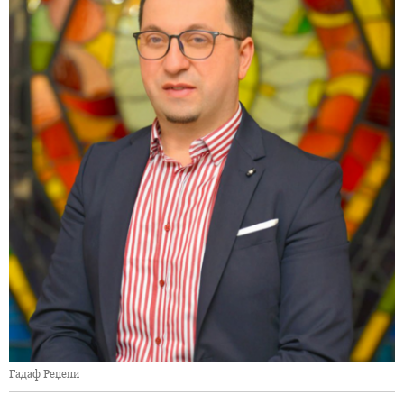
Гадаф Реџепи