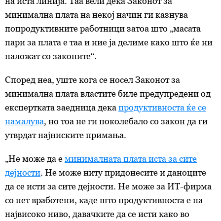
на иста линија. Таа вели дека Законот за
минимална плата на некој начин ги казнува
попродуктивните работници затоа што „масата
пари за плата е таа и ние ја делиме како што ќе ни
наложат со законите“.
Според неа, уште кога се носел Законот за
минимална плата властите биле предупредени од
експертката заедница дека
продуктивноста ќе се
намалува
, но тоа не ги поколебало со закон да ги
утврдат најниските примања.
„Не може да е
минималната плата иста за сите
дејности
. Не може ниту придонесите и даноците
да се исти за сите дејности. Не може за ИТ-фирма
со пет вработени, каде што продуктивноста е на
највисоко ниво, давачките да се исти како во