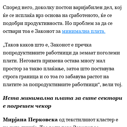
Според него, доколку постои варијабилен дел, кој
ќе се исплаќа врз основа на сработеното, ќе се
подобри продуктивноста. Но проблем за да се
оствари тоа е Законот за
минимална плата.
„Таков каков што е, Законот е пречка
попродуктивните работници да земаат поголеми
плати. Неговата примена остава многу мал
простор за такво плаќање, затоа што поставува
строга граница и со тоа го забавува растот на
платите за попродуктивните работници“, вели тој.
Иста минимална плата за сите сектори
е погрешен чекор
Мирјана Перковска
од текстилниот кластер е