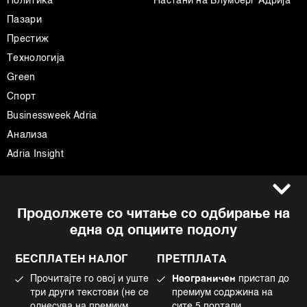
Политика
Настани на Блумберг Адрија
Пазари
Престиж
Технологија
Green
Спорт
Businessweek Adria
Анализа
Adria Insight
Услови за користење
Следете не
Продолжете со читање со одбирање на
Импресум
Facebook
една од опциите подолу
Политика на приватност
Instagram
Политика за колачиња
Twitter
БЕСПЛАТЕН НАЛОГ
ПРЕТПЛАТА
Маркетинг
Linkedin
Прочитајте го овој и уште
Неограничен
пристап до
Употреба на вештачка интелигенција
Tiktok
три други текстови (не се
премиум содржина на
однесува на премиум
сите 5 портали