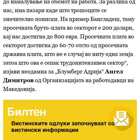
до намалување на обемот на работа. За разлика од
нас, има пазари каде што трошоците се
значително пониски. На пример Бангладеш, таму
просечната бруто-плата во секторот е 200 долари,
кај нас достигна до 800 евра. Просечната плата во
секторот достигна до 60-70 отсто од просечната
државна плата, што не е случај во ниту една земја
затоа што ова е сепак трудоинтензивен сектор“,
изјави неодамна за „Блумберг Адрија“
Ангел
Димитров
од Организацијата на работодавци на
Македонија.
Билтен
Вистинските одлуки започнуваат со
вистински информации