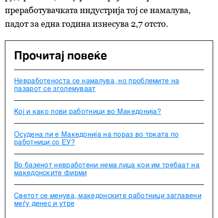
преработувачката индустрија тој се намалува,
падот за една година изнесува 2,7 отсто.
Прочитај повеќе
Невработеноста се намалува, но проблемите на
пазарот се зголемуваат
Кој и како лови работници во Македонија?
Осудена ли е Македонија на пораз во трката по
работници со ЕУ?
Во базенот невработени нема лица кои им требаат на
македонските фирми
Светот се менува, македонските работници заглавени
меѓу денес и утре