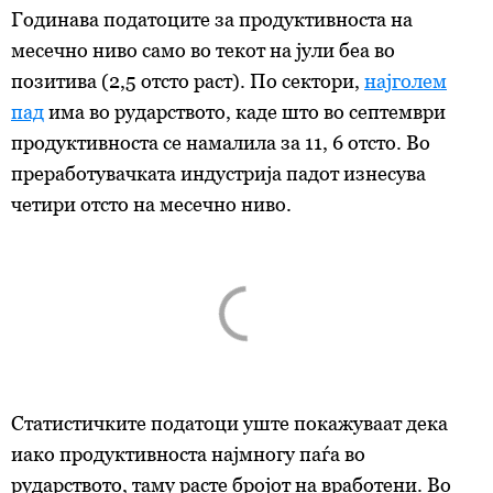
Годинава податоците за продуктивноста на
месечно ниво само во текот на јули беа во
позитива (2,5 отсто раст). По сектори,
најголем
пад
има во рударството, каде што во септември
продуктивноста се намалила за 11, 6 отсто. Во
преработувачката индустрија падот изнесува
четири отсто на месечно ниво.
Статистичките податоци уште покажуваат дека
иако продуктивноста најмногу паѓа во
рударството, таму расте бројот на вработени. Во