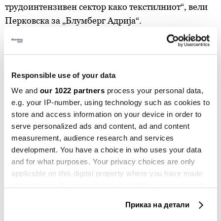
трудоинтензивен сектор како текстилниот“, вели
Перковска за „Блумберг Адрија“.
Responsible use of your data
We and
our 1022 partners
process your personal data,
e.g. your IP-number, using technology such as cookies to
store and access information on your device in order to
serve personalized ads and content, ad and content
measurement, audience research and services
development. You have a choice in who uses your data
and for what purposes. Your privacy choices are only
applicable on this digital property where you have made
your choices. You can change or withdraw your consent
МИА
any time from the Cookie Declaration or by clicking on
Приказ на детали
the Privacy trigger icon.