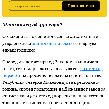
Претплати се
Минималец од 450 евра?
Со законот што беше донесен во 2012 година е
утврдено дека
минималната плата
се утврдува
еднаш годишно.
Според членот четири од Законот за минимална
плата, секој март таа се усогласува со „
50 отсто од
порастот
на просечно исплатената нето-плата во
Република Северна Македонија за претходната
година, според податоците на Државниот завод за
статистика, и 50 отсто од порастот на индексот на
трошоците на живот за претходната година,