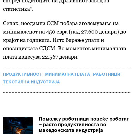
според податоците на Државниот завод за
статистика“.
Сепак, неодамна ССМ побара зголемување на
минималецот на 450 евра (над 27.600 денари) до
крајот на годината. Исто барање упати и
опозициската СДСМ. Во моментов минималната
плата изнесува 22.567 денари.
ПРОДУКТИВНОСТ
МИНИМАЛНА ПЛАТА
РАБОТНИЦИ
ТЕКСТИЛНА ИНДУСТРИЈА
Помалку работници повеќе работат
– расте продуктивноста во
македонската индустрија