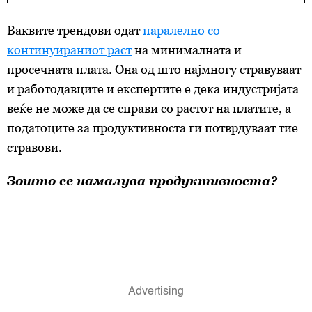
Ваквите трендови одат
паралелно со
континуираниот раст
на минималната и
просечната плата. Она од што најмногу стравуваат
и работодавците и експертите е дека индустријата
веќе не може да се справи со растот на платите, а
податоците за продуктивноста ги потврдуваат тие
стравови.
Зошто се намалува продуктивноста?