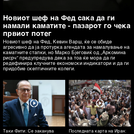
Новиот шеф на Фед сака да ги
намали каматите - пазарот го чека
првиот потег
Новиот шеф на Фeд, Кевин Варш, ќе се обиде
агресивно да ја протурка агендата за намалување на
каматните стапки, но Марко Бјеговиќ од „Аркомина
рисрч“ предупредува дека за тоа ќе мора да ги
редефинира клучните економски индикатори и да ги
придобие скептичните колеги.
Таки Фити: Се заканува
Последната карта на Иран: