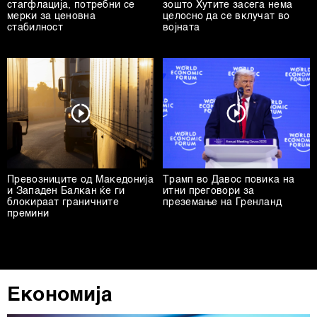
стагфлација, потребни се
зошто Хутите засега нема
мерки за ценовна
целосно да се вклучат во
стабилност
војната
Превозниците од Македонија
Трамп во Давос повика на
и Западен Балкан ќе ги
итни преговори за
блокираат граничните
преземање на Гренланд
премини
Економија