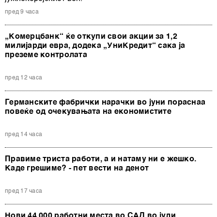
пред 9 часа
„Комерцбанк“ ќе откупи свои акции за 1,2
милијарди евра, додека „УниКредит“ сака ја
преземе контролата
пред 12 часа
Германските фабрички нарачки во јуни пораснаа
повеќе од очекувањата на економистите
пред 14 часа
Правиме триста работи, а и натаму ни е жешко.
Каде грешиме? - пет вести на денот
пред 17 часа
Нови 44.000 работни места во САД во јули,