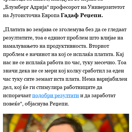
„Блумберг Адрија“ професорот на Универзитетот
на Југоисточна Европа
Гадаф Реџепи.
„Платата во земјава се зголемува без да се гледаат
резултатите, тоа е едниот проблем што влијае на
намалувањето на продуктивноста. Вториот
проблем е начинот на кој се исплаќа платата. Кај
нас не се исплаќа работа по час, туку месечно. Тоа
значи дека не се мери кој колку сработил за еден
час туку сите земаат иста плата. Нема варијабилен
дел, кој ќе ги стимулира работниците да
испорачаат
подобри резултати
и да заработат
повеќе“, објаснува Реџепи.