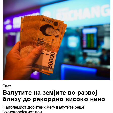
Свет
Валутите на земјите во развој
близу до рекордно високо ниво
Најголемиот добитник меѓу валутите беше
јужнокорејскиот вон.