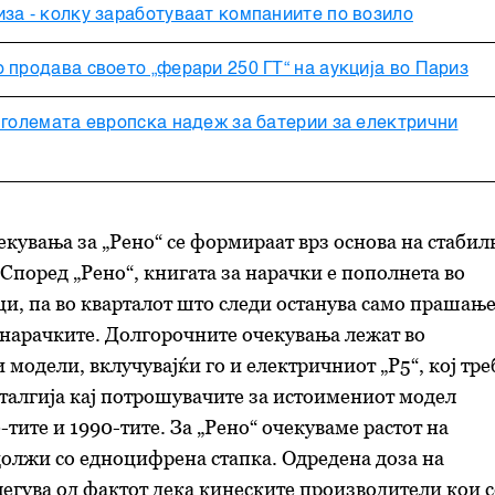
за - колку заработуваат компаниите по возило
 продава своето „ферари 250 ГТ“ на аукција во Париз
 големата европска надеж за батерии за електрични
кувања за „Рено“ се формираат врз основа на стабил
 Според „Рено“, книгата за нарачки е пополнета во
ци, па во кварталот што следи останува само прашањ
нарачките. Долгорочните очекувања лежат во
 модели, вклучувајќи го и електричниот „Р5“, кој тре
талгија кај потрошувачите за истоимениот модел
тите и 1990-тите. За „Рено“ очекуваме растот на
олжи со едноцифрена стапка. Одредена доза на
гува од фактот дека кинеските производители кои с