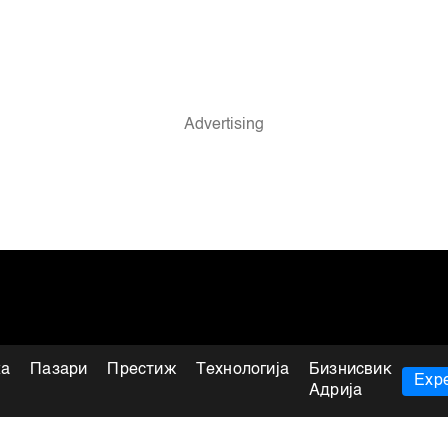
ка
Пазари
Престиж
Технологија
Бизнисвик
Expe
Адрија