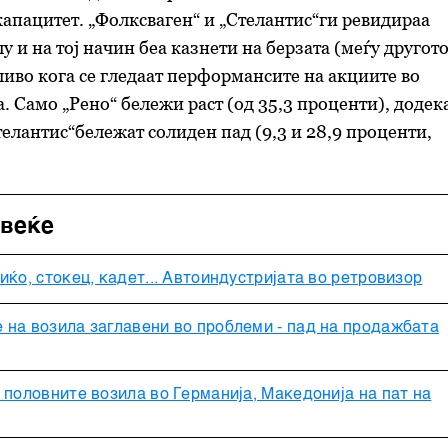
апацитет. „Фолксваген“ и „Стелантис“ги ревидираа
 и на тој начин беа казнети на берзата (меѓу другото
ливо кога се гледаат перформансите на акциите во
. Само „Рено“ бележи раст (од 35,3 проценти), додек
телантис“бележат солиден пад (9,3 и 28,9 проценти,
овеќе
иќо, стокец, кадет... Автоиндустријата во ретровизор
 на возила заглавени во проблеми - пад на продажбата
 половните возила во Германија, Македонија на пат на