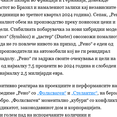
стот во Бразил и намалениот залихи кај независните
 единици во третиот квартал 2024 година). Сепак, „Ре
малиот обем на производство преку повисоки цени и
ели. Стабилната побарувачка за нови хибридни мод
иоз“ (Symbioz) и „дастер“ (Duster) овозможи помалио
да не го повлече нивото на приход. „Рено“ е еден од
производители на автомобили кој не ги ревидирал
надолу. „Рено“ ги задржа своите очекувања и цели на
од најмалку 7,5 проценти во 2024 година и слободен
 најмалку 2,5 милијарди евра.
зитивно реагираа на проекциите и перформансите на
оредиме „Рено“ со
„Фолксваген“
и
„Стелантис“
, на берз
бро. „Фолксваген“ моментално „кубури“ со конфлик
ндикатот, законодавниот дом и корпорацијата.
и голем пад на испорачаните количини и