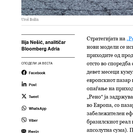
Uroš Božin
Стратегијата на
„Р
Ilija Nešić, analitičar
нови модели се ис
Bloomberg Adria
приходите од прод
отсто во споредба 
СПОДЕЛИ ЈА ВЕСТА
девет месеци куму
Facebook
европскиот пазар 
Post
опаѓање на приход
„Рено“ ја задржув
Tweet
во Европа, со паз
WhatsApp
забележителен ефе
бразилскиот реал 
Viber
апсолутна сума). 
Имејл