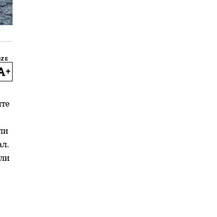
IZE
+
ите
ли
ал.
или