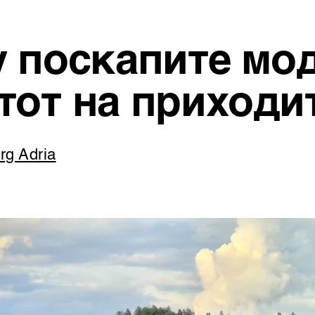
у поскапите мо
тот на приходи
erg Adria