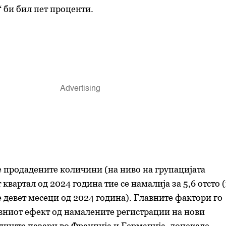
“ би бил пет проценти.
 продадените количини (на ниво на групацијата
т квартал од 2024 година тие се намалија за 5,6 отсто 
е девет месеци од 2024 година). Главните фактори го
вниот ефект од намалените регистрации на нови
чните пазари во Франција и Германија, донекаде