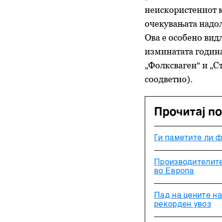
неискористениот к
очекувањата надолу
Ова е особено вид
изминатата година
„Фолксваген“ и „С
соодветно).
Прочитај п
Ги паметите ли ф
Производителите
во Европа
Пад на цените на
рекорден увоз