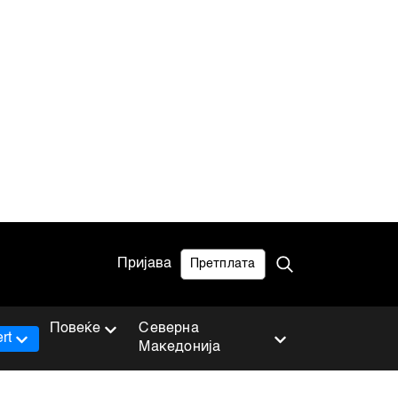
Пријава
Претплата
Повеќе
Северна
rt
Македонија