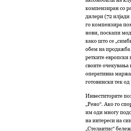
компензиран со ра
дилери (72 илјади
го компензира по
нови, поскапи мод
како што се „симб
обем на продажба 
ретките европски 
своите очекувања 
оперативна маржа 
готовински тек од
Инвеститорите по
„Рено“. Ако го сп
им оди многу подо
на интереси на си
„Стелантис“ бележ