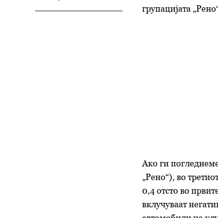
групацијата „Рено
Ако ги погледнеме
„Рено“), во третио
0,4 отсто во првит
вклучуваат негати
автомобили на клу