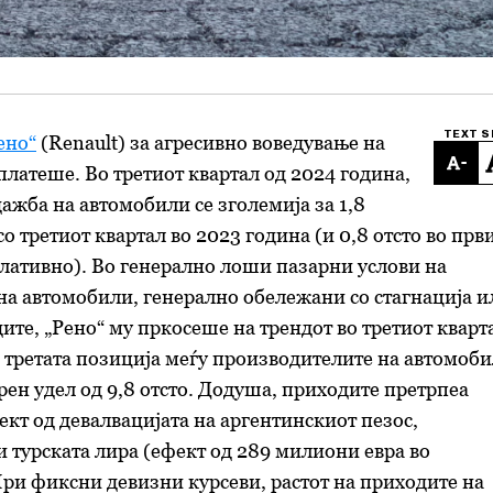
TEXT S
ено“
(Renault) за агресивно воведување на
-
платеше. Во третиот квартал од 2024 година,
ажба на автомобили се зголемија за 1,8
со третиот квартал во 2023 година (и 0,8 отсто во прв
лативно). Во генерално лоши пазарни услови на
на автомобили, генерално обележани со стагнација и
ите, „Рено“ му пркосеше на трендот во третиот кварт
а третата позиција меѓу производителите на автомоб
арен удел од 9,8 отсто. Додуша, приходите претрпеа
кт од девалвацијата на аргентинскиот пезос,
и турската лира (ефект од 289 милиони евра во
При фиксни девизни курсеви, растот на приходите на