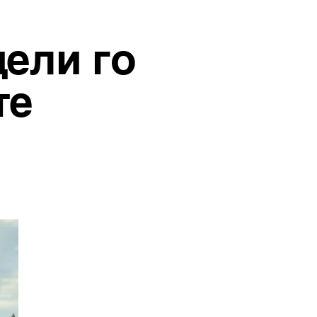
дели го
те