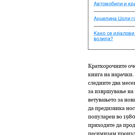
Автомобили и кри
Анџелина Џоли го
Како се изјалови
возила?
Краткорочните оче
книга на нарачки.
следните два месе
за извршување на 
ветувањето за нови
да предизвика нос
популарен во 1980-
приходите да прод
песимизам произле