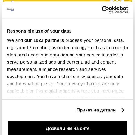
Вистинските одлуки започнуваат со
вистински информации
Претплати се
Responsible use of your data
We and
our 1022 partners
process your personal data,
e.g. your IP-number, using technology such as cookies to
store and access information on your device in order to
serve personalized ads and content, ad and content
МЕПСО
ЕЛЕКТРОЕНЕРГЕТСКИ СИСТЕМ
СТРУЈА
measurement, audience research and services
ФОТОВОЛТАИЦИ
development. You have a choice in who uses your data
and for what purposes. Your privacy choices are only
applicable on this digital property where you have made
your choices. You can change or withdraw your consent
any time from the Cookie Declaration or by clicking on
Приказ на детали
Една година од блекаутот: Може ли
the Privacy trigger icon.
да се повтори испадот во
енергетската мрежа?
If you allow, we would also like to:
Дозволи им на сите
07.05.2026