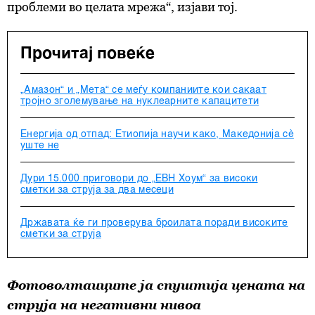
проблеми во целата мрежа“, изјави тој.
Прочитај повеќе
„Амазон“ и „Мета“ се меѓу компаниите кои сакаат
тројно зголемување на нуклеарните капацитети
Енергија од отпад: Етиопија научи како, Македонија сѐ
уште не
Дури 15.000 приговори до „ЕВН Хоум“ за високи
сметки за струја за два месеци
Државата ќе ги проверува броилата поради високите
сметки за струја
Фотоволтаиците ја спуштија цената на
струја на негативни нивоа