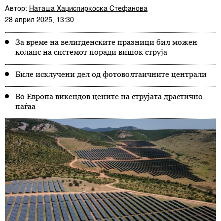
Автор:
Наташа Хаџиспиркоска Стефанова
28 април 2025, 13:30
За време на велигденските празници бил можен
колапс на системот поради вишок струја
Биле исклучени дел од фотоволтаичните централи
Во Европа викендов цените на струјата драстично
паѓаа