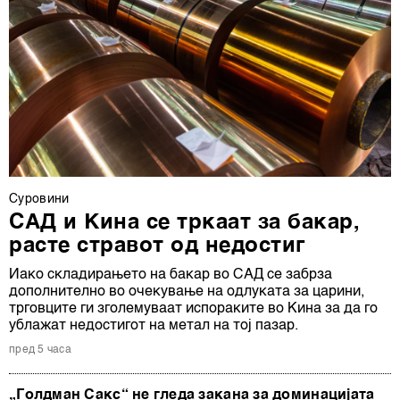
Суровини
САД и Кина се тркаат за бакар,
расте стравот од недостиг
Иако складирањето на бакар во САД се забрза
дополнително во очекување на одлуката за царини,
трговците ги зголемуваат испораките во Кина за да го
ублажат недостигот на метал на тој пазар.
пред 5 часа
„Голдман Сакс“ не гледа закана за доминацијата