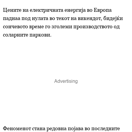
Цените на електричната енергија во Европа
паднаа под нулата во текот на викендот, бидејќи
сончевото време го зголеми производството од
соларните паркови.
Феноменот стана редовна појава во последните