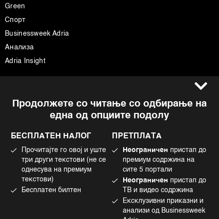
Green
Спорт
Businessweek Adria
Анализа
Adria Insight
Услови за користење
Следете не
Продолжете со читање со одбирање на
Импресум
Facebook
една од опциите подолу
Политика на приватност
Instagram
Политика за колачиња
Twitter
БЕСПЛАТЕН НАЛОГ
ПРЕТПЛАТА
Маркетинг
Linkedin
Прочитајте го овој и уште
Неограничен
пристап до
Употреба на вештачка интелигенција
Tiktok
три други текстови (не се
премиум содржина на
однесува на премиум
сите 5 портали
текстови)
Неограничен
пристап до
Бесплатен билтен
ТВ и видео содржина
©2022 - 2026 Bloomberg L.P. All Rights Reserved. BLOOMBERG and the
Ексклузивни приказни и
BLOOMBERG logo are registered trademarks and service marks of
Bloomberg Finance L.P. or its subsidiaries, displayed with permission
анализи од Businessweek
Bloomberg Adria is a Mtel Swiss SA Property