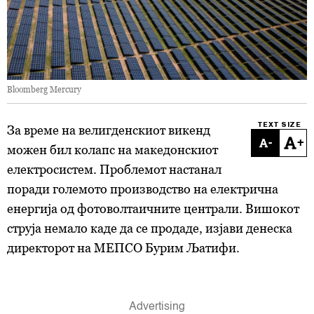
Bloomberg Mercury
TEXT SIZE
За време на велигденскиот викенд
-
+
можен бил колапс на македонскиот
електросистем. Проблемот настанал
поради големото производство на електрична
енергија од фотоволтаичните централи. Вишокот
струја немало каде да се продаде, изјави денеска
директорот на МЕПСО Бурим Љатифи.