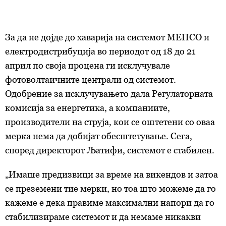
За да не дојде до хаварија на системот МЕПСО и
електродистрибуција во периодот од 18 до 21
април по своја процена ги исклучувале
фотоволтаичните централи од системот.
Одобрение за исклучувањето дала Регулаторната
комисија за енергетика, а компаниите,
производители на струја, кои се оштетени со оваа
мерка нема да добијат обесштетување. Сега,
според директорот Љатифи, системот е стабилен.
„Имаше предизвици за време на викендов и затоа
се преземени тие мерки, но тоа што можеме да го
кажеме е дека правиме максимални напори да го
стабилизираме системот и да немаме никакви