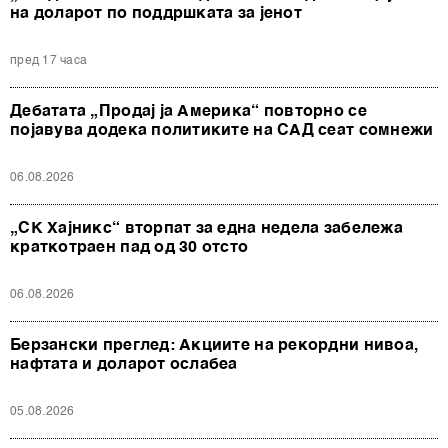
на доларот по поддршката за јенот
пред 17 часа
Дебатата „Продај ја Америка“ повторно се
појавува додека политиките на САД сеат сомнежи
06.08.2026
„СК Хајникс“ вторпат за една недела забележа
краткотраен пад од 30 отсто
06.08.2026
Берзански преглед: Акциите на рекордни нивоа,
нафтата и доларот ослабеа
05.08.2026