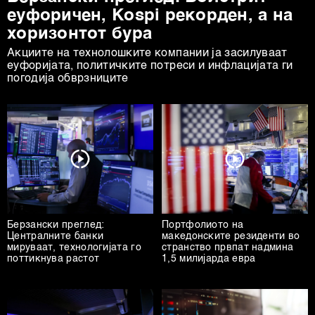
еуфоричен, Коspi рекорден, а на
хоризонтот бура
Акциите на технолошките компании ја засилуваат
еуфоријата, политичките потреси и инфлацијата ги
погодија обврзниците
Берзански преглед:
Портфолиото на
Централните банки
македонските резиденти во
мируваат, технологијата го
странство првпат надмина
поттикнува растот
1,5 милијарда евра