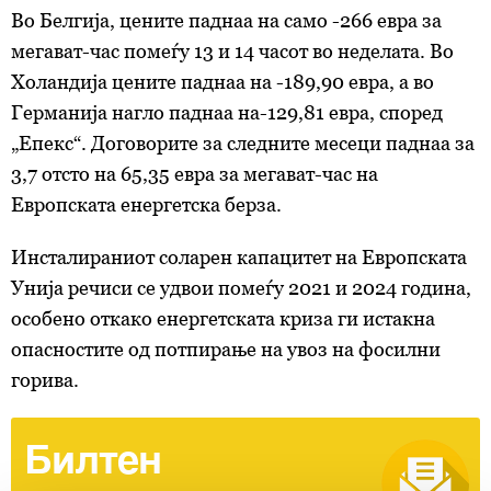
Во Белгија, цените паднаа на само -266 евра за
мегават-час помеѓу 13 и 14 часот во неделата. Во
Холандија цените паднаа на -189,90 евра, а во
Германија нагло паднаа на-129,81 евра, според
„Епекс“. Договорите за следните месеци паднаа за
3,7 отсто на 65,35 евра за мегават-час на
Европската енергетска берза.
Инсталираниот соларен капацитет на Европската
Унија речиси се удвои помеѓу 2021 и 2024 година,
особено откако енергетската криза ги истакна
опасностите од потпирање на увоз на фосилни
горива.
Билтен