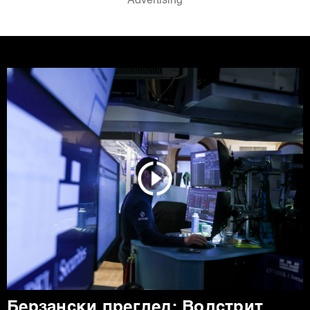
Берзански преглед: Волстрит