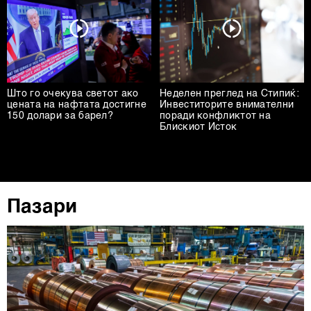
Што го очекува светот ако
Неделен преглед на Стипиќ:
цената на нафтата достигне
Инвеститорите внимателни
150 долари за барел?
поради конфликтот на
Блискиот Исток
Пазари