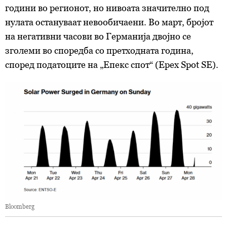
години во регионот, но нивоата значително под
нулата остануваат невообичаени. Во март, бројот
на негативни часови во Германија двојно се
зголеми во споредба со претходната година,
според податоците на „Епекс спот“ (Epex Spot SE).
Bloomberg