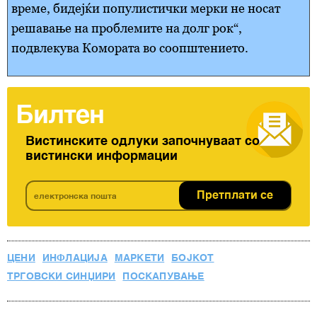
време, бидејќи популистички мерки не носат
решавање на проблемите на долг рок“,
подвлекува Комората во соопштението.
Билтен
Вистинските одлуки започнуваат со
вистински информации
Претплати се
ЦЕНИ
ИНФЛАЦИЈА
МАРКЕТИ
БОЈКОТ
ТРГОВСКИ СИНЏИРИ
ПОСКАПУВАЊЕ