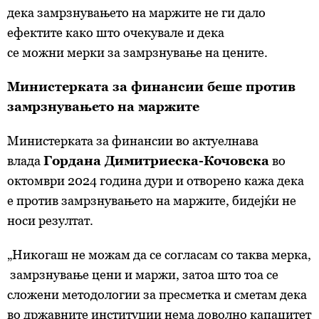
дека замрзнувањето на маржите не ги дало
ефектите како што очекувале и дека
се
можни
мерки за замрзнување на цените.
Министерката за финансии беше против
замрзнувањето на маржите
Министерката за финансии во актуелнава
влада
Гордана Димитриеска-Кочовска
во
октомври 2024 година дури и отворено кажа дека
е против замрзнувањето на маржите, бидејќи не
носи резултат.
„Никогаш не можам да се согласам со таква мерка,
замрзнување цени и маржи, затоа што тоа се
сложени методологии за пресметка и сметам дека
во државните институции нема доволно капацитет