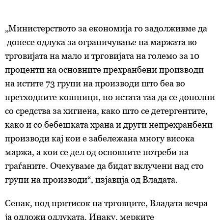
„Министерството за економија го задолживме да
донесе одлука за ограничување на маржата во
трговијата на мало и трговијата на големо за 10
проценти на основните прехранбени производи
на истите 73 групи на производи што беа во
претходните кошници, но истата таа да се дополни
со средства за хигиена, како што се детергентите,
како и со бебешката храна и други непрехранбени
производи кај кои е забележана многу висока
маржа, а кои се дел од основните потреби на
граѓаните. Очекуваме да бидат вклучени над сто
групи на производи“, изјавија од Владата.
Сепак, под притисок на трговците, Владата вечра
ја одложи одлуката. Инаку, мерките