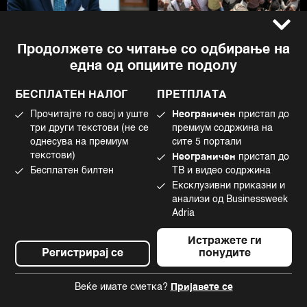
Таки Фити: Се заканува
Последната карта на Иран:
Продолжете со читање со одбирање на
стагфлација, потребни се
зошто Хутите засега нема
една од опциите подолу
мерки за ценовна
целосно да се вклучат во
стабилност
војната
БЕСПЛАТЕН НАЛОГ
ПРЕТПЛАТА
Прочитајте го овој и уште
Неограничен
пристап до
три други текстови (не се
премиум содржина на
однесува на премиум
сите 5 портали
текстови)
Неограничен
пристап до
Бесплатен билтен
ТВ и видео содржина
Ексклузивни приказни и
анализи од Businessweek
Adria
Превозниците од Македонија
Трамп во Давос повика на
и Западен Балкан ќе ги
итни преговори за
Истражете ги
блокираат граничните
преземање на Гренланд
Регистрирај се
понудите
премини
Веќе имате сметка?
Пријавете се