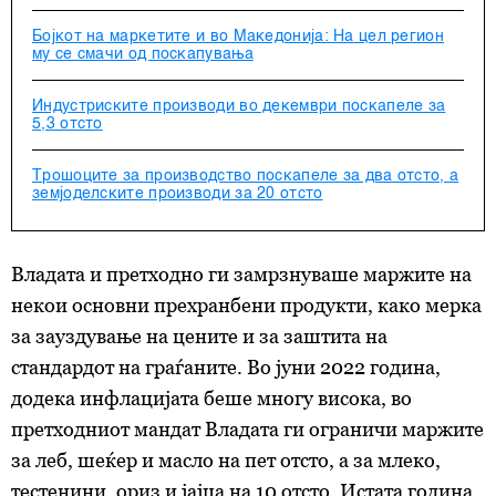
Бојкот на маркетите и во Македонија: На цел регион
му се смачи од поскапувања
Индустриските производи во декември поскапеле за
5,3 отсто
Трошоците за производство поскапеле за два отсто, а
земјоделските производи за 20 отсто
Владата и претходно ги замрзнуваше маржите на
некои основни прехранбени продукти, како мерка
за зауздување на цените и за заштита на
стандардот на граѓаните. Во јуни 2022 година,
додека инфлацијата беше многу висока, во
претходниот мандат Владата ги ограничи маржите
за леб, шеќер и масло на пет отсто, а за млеко,
тестенини, ориз и јајца на 10 отсто. Истата година,