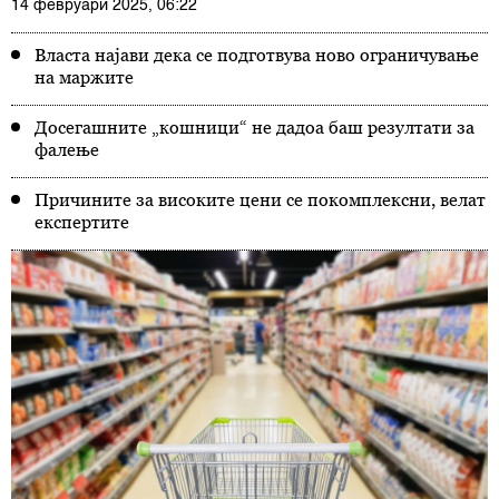
14 февруари 2025, 06:22
Власта најави дека се подготвува ново ограничување
на маржите
Досегашните „кошници“ не дадоа баш резултати за
фалење
Причините за високите цени се покомплексни, велат
експертите