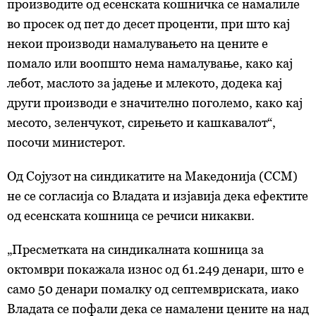
производите од есенската кошничка се намалиле
во просек од пет до десет проценти, при што кај
некои производи намалувањето на цените е
помало или воопшто нема намалување, како кај
лебот, маслото за јадење и млекото, додека кај
други производи е значително поголемо, како кај
месото, зеленчукот, сирењето и кашкавалот“,
посочи министерот.
Од Сојузот на синдикатите на Македонија (ССМ)
не се согласија со Владата и изјавија дека ефектите
од есенската кошница се речиси никакви.
„Пресметката на синдикалната кошница за
октомври покажала износ од 61.249 денари, што е
само 50 денари помалку од септемвриската, иако
Владата се пофали дека се намалени цените на над