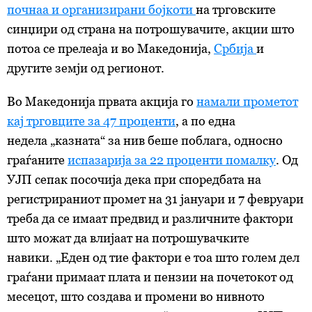
почнаа и организирани бојкоти
на трговските
синџири од страна на потрошувачите, акции што
потоа се прелеаја и во Македонија,
Србија
и
другите земји од регионот.
Во Македонија првата акција го
намали прометот
кај трговците за 47 проценти
, а по една
недела „казната“ за нив беше поблага, односно
граѓаните
испазарија за 22 проценти помалку
. Од
УЈП сепак посочија дека при споредбата на
регистрираниот промет на 31 јануари и 7 февруари
треба да се имаат предвид и различните фактори
што можат да влијаат на потрошувачките
навики. „Еден од тие фактори е тоа што голем дел
граѓани примаат плата и пензии на почетокот од
месецот, што создава и промени во нивното