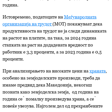
година.
Истовремено, податоците на
Меѓународната
организација на трудот
(МОТ) покажуваат дека
продуктивноста на трудот не ја следи динамиката
на растот на платите, па така, за 2024 година
стапката на раст на додадената вредност по
работник е 3,3 проценти, а за 2023 година е 0,5
проценти.
При анализирањето на високите цени на
храната
,
особено на земјоделските производи, треба да
имаме предвид дека Македонија, некогаш
позната како земјоделска земја, од година на
година сѐ помалку произведува храна, а сѐ
повеќе увезува. Најголем дел од прехранбените