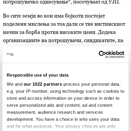
потрошувачко однесување“, посочуваат од УЈП.
Во сите земји во кои има бојкоти постојат
поделени мислења за тоа дали се тие вистинскиот
начин за борба против високите цени. Додека
организациите на потрошувачи, синдикатите, па
дури и политичарите од владејачките гарнитури ги
поддржуваат бојкотите, аналитичарите имаат
малку поинакви согледувања на ситуацијата. Или,
како што направи паралела универзитетскиот
Responsible use of your data
професор
Марјан Бојаџиев
деновиве, „ако
We and
our 1022 partners
process your personal data,
времето е лошо, дали ќе протестирате пред
e.g. your IP-number, using technology such as cookies to
просториите на метеоролошкиот завод?!“
store and access information on your device in order to
serve personalized ads and content, ad and content
Вештачки покачените плати ја креваат
measurement, audience research and services
development. You have a choice in who uses your data
инфлацијата
and for what purposes. Your privacy choices are only