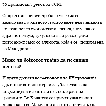
70 производи“, рекоа од ССМ.
Според нив, цените требало уште да се
намалуваат, а нивното зголемување нема никаква
поврзаност со економската логика, ниту пак со
здравиот разум, туку, како што рекоа, „има
поврзаност само со алчноста, која е сѐ поизразена
во Македонија“.
Може ли бојкотот трајно да ги снижи
цените?
И други држави во регионот и во ЕУ применија
административни мерки за ублажување на
инфлацијата и заштита на стандардот на
граѓаните. Во Хрватска се применуваа слични
мерки како во Македонија, со ограничување на