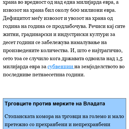
храна во вредност од над една милијарда евра, а
извозот на храна бил околу 600 милиони евра.
Дефицитот меѓу извозот и увозот на храна од
година на година се продлабочува.
Речиси
кај сите
житни, градинарски и индустриски култури за
десет години се забележува намалување на
произведените количества. И, што е најтрагично,
сето тоа се случило кога државата одвоила над 1,5
милијарда евра за
субвенции
на земјоделството во
последниве петнаесетина години.
Трговците против мерките на Владата
Стопанската комора на трговци на големо и мало
претежно со прехранбени и непрехранбени