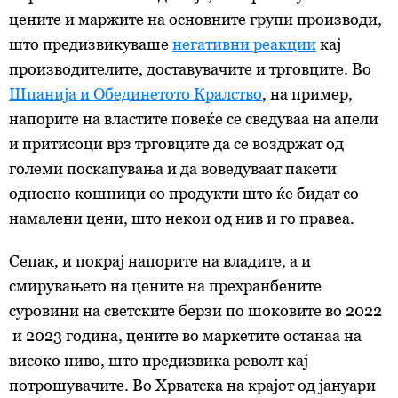
цените и маржите на основните групи производи,
што предизвикуваше
негативни реакции
кај
производителите, доставувачите и трговците. Во
Шпанија и Обединетото Кралство
, на пример,
напорите на властите повеќе се сведуваа на апели
и притисоци врз трговците да се воздржат од
големи поскапувања и да воведуваат пакети
односно кошници со продукти што ќе бидат со
намалени цени, што некои од нив и го правеа.
Сепак, и покрај напорите на владите, а и
смирувањето на цените на прехранбените
суровини на светските берзи по шоковите во 2022
и 2023 година, цените во маркетите останаа на
високо ниво, што предизвика револт кај
потрошувачите. Во Хрватска на крајот од јануари