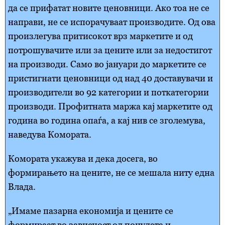
да се прифатат новите ценовници. Ако тоа не се
направи, не се испорачуваат производите. Од ова
произлегува притисокот врз маркетите и од
потрошувачите или за цените или за недостигот
на производи. Само во јануари до маркетите се
пристигнати ценовници од над 40 доставувачи и
производители во 92 категории и поткатегории
производи. Профитната маржа кај маркетите од
година во година опаѓа, а кај нив се зголемува,
наведува Комората.
Комората укажува и дека досега, во
формирањето на цените, не се мешала ниту една
Влада.
„Имаме пазарна економија и цените се
формираат во зависност од понудата и