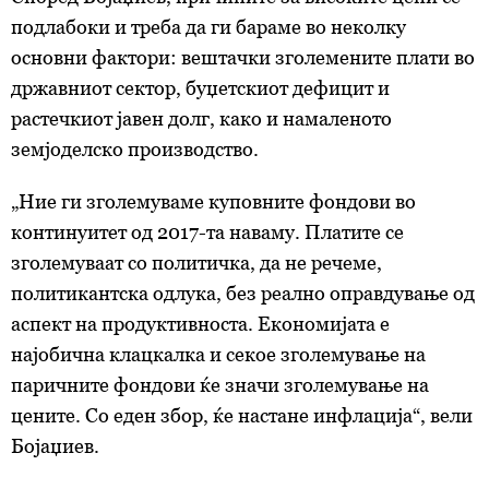
подлабоки и треба да ги бараме во неколку
основни фактори: вештачки зголемените плати во
државниот сектор, буџетскиот дефицит и
растечкиот јавен долг, како и намаленото
земјоделско производство.
„Ние ги зголемуваме куповните фондови во
континуитет од 2017-та наваму. Платите се
зголемуваат со политичка, да не речеме,
политикантска одлука, без реално оправдување од
аспект на продуктивноста. Економијата е
најобична клацкалка и секое зголемување на
паричните фондови ќе значи зголемување на
цените. Со еден збор, ќе настане инфлација“, вели
Бојаџиев.