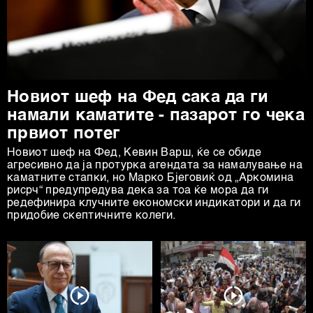
Новиот шеф на Фед сака да ги
намали каматите - пазарот го чека
првиот потег
Новиот шеф на Фeд, Кевин Варш, ќе се обиде
агресивно да ја протурка агендата за намалување на
каматните стапки, но Марко Бјеговиќ од „Аркомина
рисрч“ предупредува дека за тоа ќе мора да ги
редефинира клучните економски индикатори и да ги
придобие скептичните колеги.