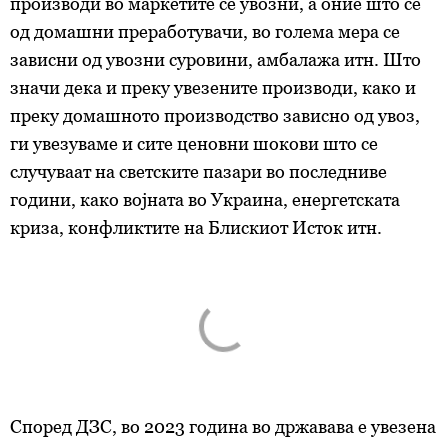
производи во маркетите се увозни, а оние што се
од домашни преработувачи, во голема мера се
зависни од увозни суровини, амбалажа итн. Што
значи дека и преку увезените производи, како и
преку домашното производство зависно од увоз,
ги увезуваме и сите ценовни шокови што се
случуваат на светските пазари во последниве
години, како војната во Украина, енергетската
криза, конфликтите на Блискиот Исток итн.
Според ДЗС, во 2023 година во државава е увезена