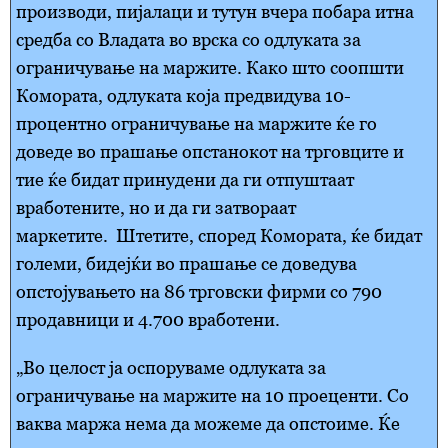
производи, пијалаци и тутун вчера побара итна
средба со Владата во врска со одлуката за
ограничување на маржите. Како што соопшти
Комората, одлуката која предвидува 10-
процентно ограничување на маржите ќе го
доведе во прашање опстанокот на трговците и
тие ќе бидат принудени да ги отпуштаат
вработените, но и да ги затвораат
маркетите. Штетите, според Комората, ќе бидат
големи, бидејќи во прашање се доведува
опстојувањето на 86 трговски фирми со 790
продавници и 4.700 вработени.
„Во целост ја оспоруваме одлуката за
ограничување на маржите на 10 проеценти. Со
ваква маржа нема да можеме да опстоиме. Ќе