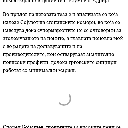
коментираше Бојаџиев за „Блумберг Адрија“.
колачиња
. Колачињата во кој било момент можете
повторно да ги ажурирате со клик на „Прикажи ги
Во прилог на неговата теза е и анализата со која
деталите“. Согласноста можете во кој било момент да
излезе Сојузот на стопанските комори, во која се
ја повлечете без негативни последици.
наведува дека супермаркетите не се одговорни за
зголемувањето на цените, а главната ценовна моќ
е во рацете на доставувачите и на
производителите, кои остваруваат значително
повисоки профити, додека трговските синџири
работат со минимални маржи.
Според Бојаџиев, причините за високите цени се