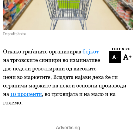
Depositphotos
TEXT SIZE
Откако граѓаните организираа
бојкот
-
+
на трговските синџири во изминативе
две недели револтирани од високите
цени во маркетите, Владата најави дека ќе ги
ограничи маржите на некои основни производи
на
10 проценти
, во трговијата и на мало и на
големо.