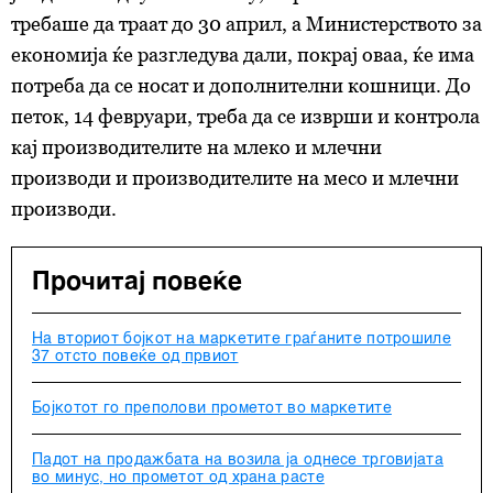
требаше да траат до 30 април, а Министерството за
економија ќе разгледува дали, покрај оваа, ќе има
потреба да се носат и дополнителни кошници. До
петок, 14 февруари, треба да се изврши и контрола
кај производителите на млеко и млечни
производи и производителите на месо и млечни
производи.
Прочитај повеќе
На вториот бојкот на маркетите граѓаните потрошиле
37 отсто повеќе од првиот
Бојкотот го преполови прометот во маркетите
Падот на продажбата на возила ја однесе трговијата
во минус, но прометот од храна расте