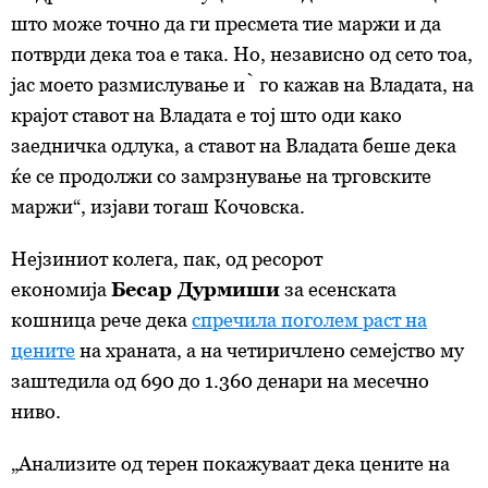
што може точно да ги пресмета тие маржи и да
потврди дека тоа е така. Но, независно од сето тоа,
јас моето размислување ѝ го кажав на Владата, на
крајот ставот на Владата е тој што оди како
заедничка одлука, а ставот на Владата беше дека
ќе се продолжи со замрзнување на трговските
маржи“, изјави тогаш Кочовска.
Нејзиниот колега, пак, од ресорот
економија
Бесар Дурмиши
за есенската
кошница рече дека
спречила поголем раст на
цените
на храната, а на четиричлено семејство му
заштедила од 690 до 1.360 денари на месечно
ниво.
„Анализите од терен покажуваат дека цените на