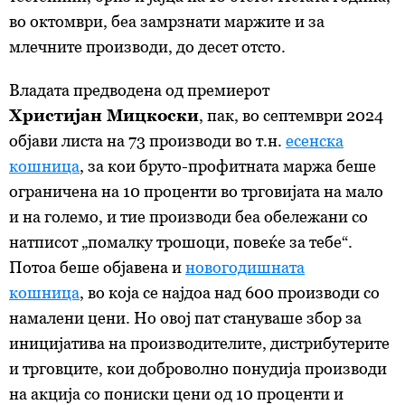
во октомври,
беа
замрзнати маржите и за
млечните производи, до десет отсто.
Владата предводена од премиерот
Христијан Мицкоски
, пак, во септември 2024
објави листа на 73 производи во т.н.
есенска
кошница
, за кои бруто-профитната маржа беше
ограничена на 10 проценти во трговијата на мало
и на големо, и тие производи беа обележани со
натписот „помалку трошоци, повеќе за тебе“.
Потоа беше објавена и
новогодишната
кошница
, во која се најдоа над 600 производи со
намалени цени. Но овој пат стануваше збор за
иницијатива на производителите, дистрибутерите
и трговците, кои доброволно понудија производи
на акција со пониски цени од 10 проценти и